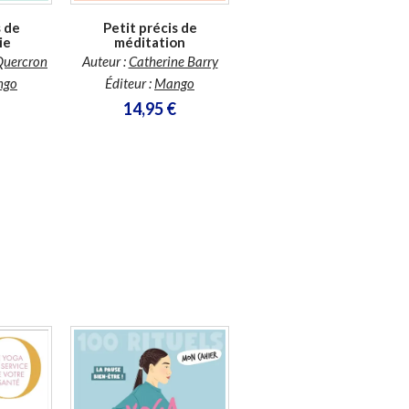
Petit précis de
s de
Les clefs du magnétisme
méditation
ie
: découvrez & maîtrisez
Auteur :
Catherine Barry
Quercron
votre énergie
Éditeur :
Mango
guérisseuse
ngo
Auteur :
Valérie Canale
14,95 €
Éditeur :
Suzac éditions
14,90 €