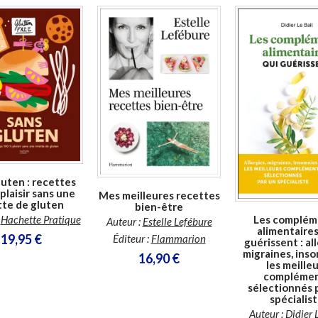
En stock *
*stock limité
En stock
En stock *
*stock limité
luten : recettes
plaisir sans une
Mes meilleures recettes
tte de gluten
bien-être
Les complém
:
Hachette Pratique
Auteur :
Estelle Lefébure
alimentaires
19,95 €
Éditeur :
Flammarion
guérissent : all
migraines, insom
16,90 €
les meille
compléme
sélectionnés 
spécialis
Auteur :
Didier 