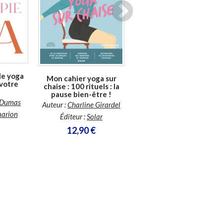
Disponible chez l'éditeur
En stock *
*stock limité
le yoga
Mon cahier yoga sur
 votre
chaise : 100 rituels : la
Yoga
pause bien-être !
e Dumas
Auteur :
Lauriane Gonzalez
Auteur :
Charline Girardel
arion
Éditeur :
Merci les Livres
Éditeur :
Solar
16,95 €
12,90 €