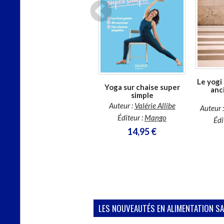
En stock *
*stock limité
CHARGEMENT...
Le yogi
Le yoga qui vous
Yoga sur chaise super
anc
ressemble : des
simple
pratiques simples et
Auteur :
Valérie Allibe
Auteur 
accessibles pour chaque
Éditeur :
Mango
moment de votre
Édi
journée
14,95 €
Auteur :
Roxanne Blondel
Éditeur :
Grancher
18,50 €
LES NOUVEAUTÉS EN ALIMENTATION SA