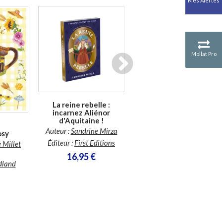
Mes Alertes
Antiquité
Mythologies
GÉOGRAPHIE
Géographie - Démographie -
Territoire
Mollat Pro
En stock
CULTURE SCIENTIFIQUE
Essais scientifique
En stock
Astronomie
La reine rebelle :
incarnez Aliénor
d'Aquitaine !
Auteur :
Sandrine Mirza
osy
Éditeur :
First Editions
 Millet
16,95 €
La saga de Dagda. Vol. 2.
dland
La confrérie de Nuada :
décidez de votre destin
Auteur :
Fabien Olicard
Éditeur :
Pocket
9,30 €