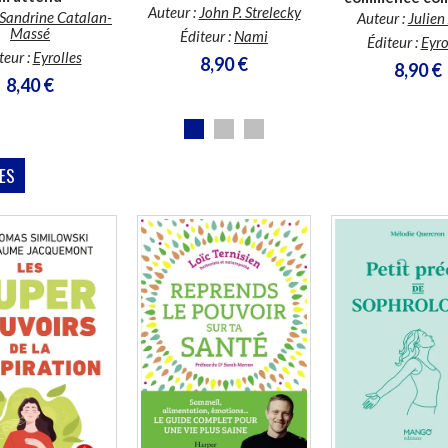
Auteur :
John P. Strelecky
Sandrine Catalan-
Auteur :
Julien
Massé
Éditeur :
Nami
Éditeur :
Eyro
teur :
Eyrolles
8,90 €
8,90 €
8,40 €
ES
En stock *
Disponible chez l'éditeur
*stock limité
En stock *
*stock limité