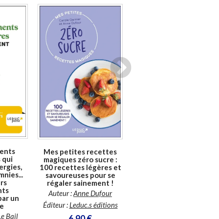
En stock *
En stock *
*stock limité
*stock limité
ents
Mes petites recettes
500 recettes santé
 qui
magiques zéro sucre :
métabolique : de
ergies,
100 recettes légères et
l'entrée au dessert, les
nies...
savoureuses pour se
meilleures recettes pour
urs
régaler sainement !
booster son
nts
métabolisme
Auteur :
Anne Dufour
par un
Auteur :
Pierre Nys
Éditeur :
Leduc.s éditions
te
Éditeur :
Leduc.s éditions
Le Bail
6,90 €