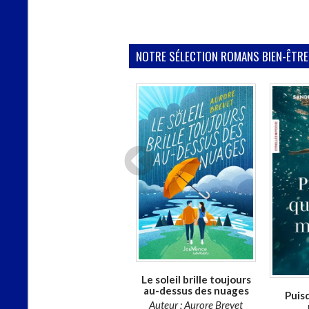
NOTRE SÉLECTION ROMANS BIEN-ÊTRE
Disponible chez l'éditeur
CHARGEMENT...
Le soleil brille toujours
au-dessus des nuages
Vis, danse et aime
Puis
Auteur :
Aurore Brevet
Auteur :
Saverio Tomasella