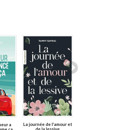
Disponible chez l'éditeur
En stock *
diteur
*stock limité
La Prima Donna du bus
Auteur :
Cécilia Duminuco
La journée de l'amour et
heur a
de la lessive
mme ça