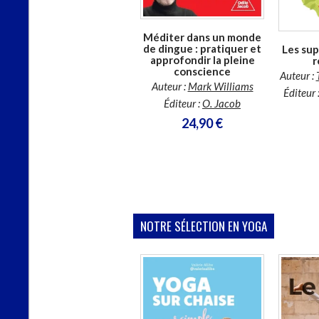
Encyclopédie des élixirs
floraux : 612 fleurs du
Méditer dans un monde
monde entier
de dingue : pratiquer et
Les sup
approfondir la pleine
r
Auteur :
Antoine
conscience
Bechaalany
Auteur :
Auteur :
Mark Williams
Éditeur :
Dangles
Éditeur 
Éditeur :
O. Jacob
24,90 €
24,90 €
NOTRE SÉLECTION EN YOGA