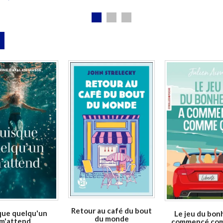
En stock *
En stock *
Disponible chez l'é
*stock limité
*stock limité
Retour au café du bout
que quelqu'un
Le jeu du bon
du monde
m'attend
commencé co