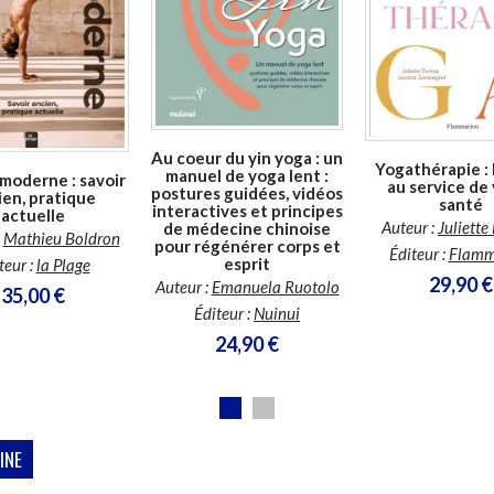
En stock *
Disponible chez l'éditeur
En stock *
*stock limité
*stock limité
Au coeur du yin yoga : un
Yogathérapie : 
manuel de yoga lent :
 moderne : savoir
au service de
postures guidées, vidéos
ien, pratique
santé
interactives et principes
actuelle
Auteur :
Juliett
de médecine chinoise
:
Mathieu Boldron
pour régénérer corps et
Éditeur :
Flamm
esprit
teur :
la Plage
29,90 €
Auteur :
Emanuela Ruotolo
35,00 €
Éditeur :
Nuinui
24,90 €
INE