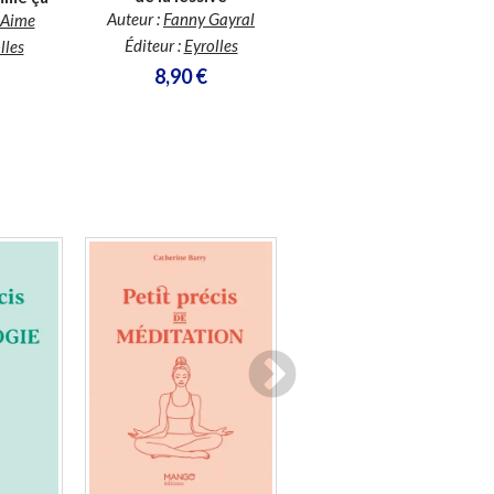
Éditeur :
Jouvence
Auteur :
Fanny Gayral
 Aime
17,95 €
Éditeur :
Eyrolles
lles
8,90 €
En stock *
Disponible chez l'éditeur
*stock limité