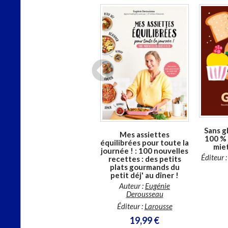
En stock *
*stock limité
CHARGEMENT...
Sans g
Brûle-graisse : 100
Mes assiettes
100 % 
rituels : perdez vos
équilibrées pour toute la
mie
kilos... en mangeant !
journée ! : 100 nouvelles
Éditeur 
Auteur :
Marie-Laure André
recettes : des petits
plats gourmands du
Éditeur :
Solar
petit déj' au dîner !
12,90 €
Auteur :
Eugénie
Derousseau
Éditeur :
Larousse
19,99 €