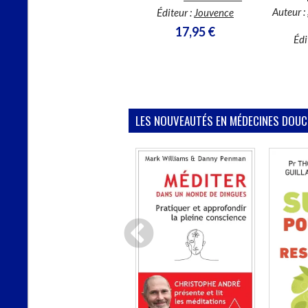
Auteur :
Éditeur :
Jouvence
Éditeur :
Leduc.s éditions
17,95 €
7,90 €
Édi
LES NOUVEAUTÉS EN MÉDECINES DOUC
En stock *
CHARGEMENT...
*stock limité