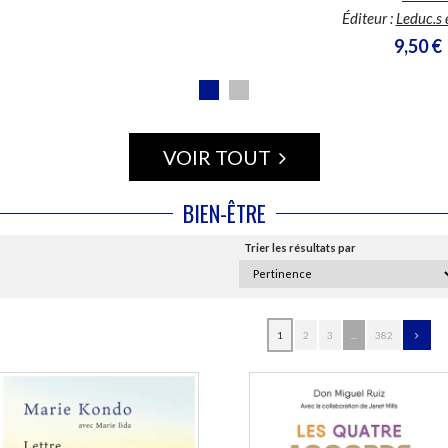
Éditeur :
Leduc.s 
9,50 €
VOIR TOUT
BIEN-ÊTRE
Trier les résultats par
1
2
3
...
382