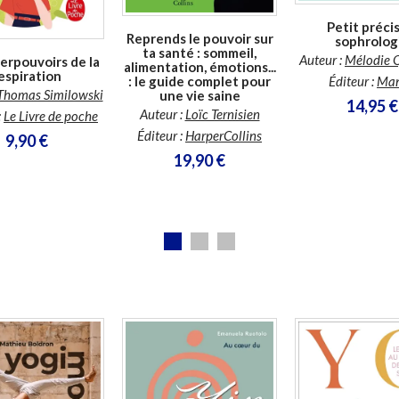
Petit préci
Reprends le pouvoir sur
sophrolog
ta santé : sommeil,
Auteur :
Mélodie 
erpouvoirs de la
alimentation, émotions...
espiration
: le guide complet pour
Éditeur :
Ma
Thomas Similowski
une vie saine
14,95 €
Auteur :
Loïc Ternisien
:
Le Livre de poche
Éditeur :
HarperCollins
9,90 €
19,90 €