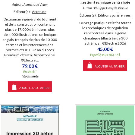
gestion technique centralisée
Auteur :
Aymeric de Vigan
Auteur :
Philippe Davy de Virville
Éditeur(s) :
Arcature
Éditeur(s) :
Editions parisiennes
Dictionnaire général du bâtiment
Ouvrage pratique relatif à toutes
et de la construction contenant
les techniques de régulation
plus de 17.000 définitions, plus
rencontrées dans le génie
de 4.000 illustrations, un lexique
climatique (illustrée de 300
anglais-français de plus de 10.000
schémas). ©Electre 2026
termes et les références des
45,00 €
normes et DTU. Un an d'accès
Premium offert à Dicobatonline.
Expédié sous 10 à 15 j.
©Electre ...
79,00 €
AJOUTER AU PANIER
En stock *
*stock limité
AJOUTER AU PANIER