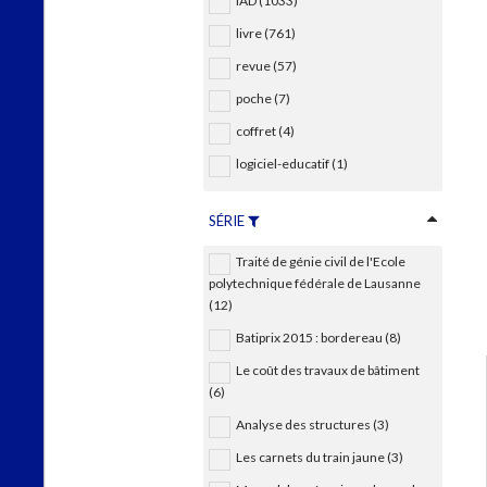
IAD (1033)
livre (761)
revue (57)
poche (7)
coffret (4)
logiciel-educatif (1)
SÉRIE
Traité de génie civil de l'Ecole
polytechnique fédérale de Lausanne
(12)
Batiprix 2015 : bordereau (8)
Le coût des travaux de bâtiment
(6)
Analyse des structures (3)
Les carnets du train jaune (3)