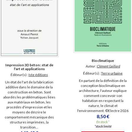
Bioclimatique
Impression 3D béton : état de
Auteur :
Clément Gaillard
l'art et applications
Éditeur(s) :
Terre urbaine
Éditeur(s) :
Iste éditions
En partant de la définition de la
Un état de l'art de la fabrication
conception bioclimatique en
additive dans le domaine de la
architecture, l'auteur explique
construction en béton. Sont
comment concevoir son
abordés les problématiques liées
habitation en respectant la
aux matériaux en béton, les
nature, le climat et
procédés d'impression et les
l'environnement. ©Electre 2026
moyens de décrire le
8,50 €
comportement mécanique des
structures imprimées, la
En stock *
*stock limité
transition...