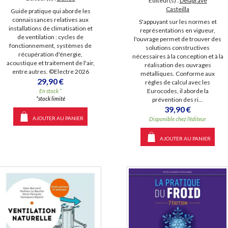
Éditeur(s) :
Delagrave
Casteilla
Guide pratique qui aborde les
connaissances relatives aux
S'appuyant sur les normes et
installations de climatisation et
représentations en vigueur,
de ventilation : cycles de
l'ouvrage permet de trouver des
fonctionnement, systèmes de
solutions constructives
récupération d'énergie,
nécessaires à la conception et à la
acoustique et traitement de l'air,
réalisation des ouvrages
entre autres. ©Electre 2026
métalliques. Conforme aux
29,90 €
règles de calcul avec les
Eurocodes, il aborde la
En stock *
*stock limité
prévention des ri...
39,90 €
AJOUTER AU PANIER
Disponible chez l'éditeur
AJOUTER AU PANIER