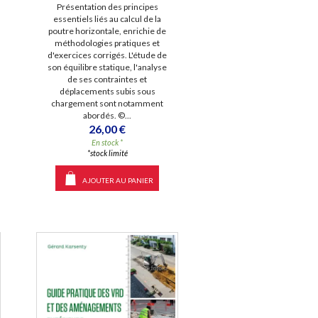
Présentation des principes
essentiels liés au calcul de la
poutre horizontale, enrichie de
méthodologies pratiques et
d'exercices corrigés. L'étude de
son équilibre statique, l'analyse
de ses contraintes et
déplacements subis sous
chargement sont notamment
abordés. ©...
26,00 €
En stock *
*stock limité
AJOUTER AU PANIER