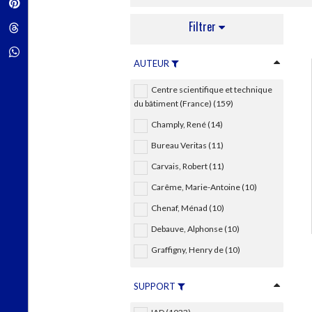
Pinterest
Techniques de construction
SCIENCE FICTION ET FANTASY
Vie familiale
Disciplines paramédicales
Matériaux de l’architecture
Filtrer
Littérature SF et Fantasy
Threads
Ouvrages Généraux
Urbanisme
SOCIOLOGIE
Sociologie générale
Whatsapp
AUTEUR
Travail social
Santé et société
Centre scientifique et technique
ETHNOLOGIE
du bâtiment (France) (159)
Anthropologie
Champly, René (14)
Ethnologie par pays
Bureau Veritas (11)
Carvais, Robert (11)
Carême, Marie-Antoine (10)
Chenaf, Ménad (10)
Debauve, Alphonse (10)
Graffigny, Henry de (10)
SUPPORT