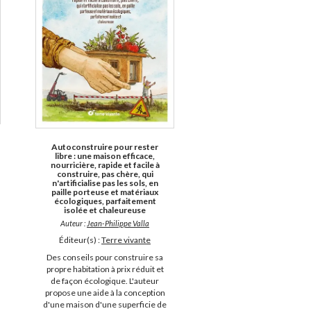
Autoconstruire pour rester
libre : une maison efficace,
nourricière, rapide et facile à
construire, pas chère, qui
n'artificialise pas les sols, en
paille porteuse et matériaux
écologiques, parfaitement
isolée et chaleureuse
Auteur :
Jean-Philippe Valla
Éditeur(s) :
Terre vivante
Des conseils pour construire sa
propre habitation à prix réduit et
de façon écologique. L'auteur
propose une aide à la conception
d'une maison d'une superficie de