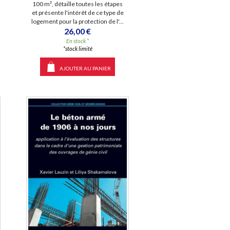
100 m², détaille toutes les étapes
et présente l'intérêt de ce type de
logement pour la protection de l'...
26,00 €
En stock *
*stock limité
AJOUTER AU PANIER