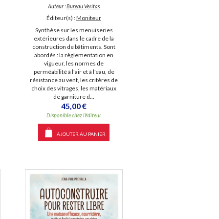
Auteur :
Bureau Veritas
Éditeur(s) :
Moniteur
Synthèse sur les menuiseries
extérieures dans le cadre de la
construction de bâtiments. Sont
abordés : la règlementation en
vigueur, les normes de
perméabilité à l'air et à l'eau, de
résistance au vent, les critères de
choix des vitrages, les matériaux
de garniture d...
45,00 €
Disponible chez l'éditeur
AJOUTER AU PANIER