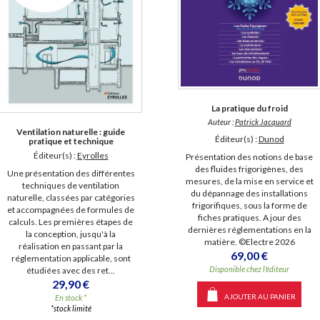
La pratique du froid
Auteur :
Patrick Jacquard
Ventilation naturelle : guide
Éditeur(s) :
Dunod
pratique et technique
Éditeur(s) :
Eyrolles
Présentation des notions de base
des fluides frigorigènes, des
Une présentation des différentes
mesures, de la mise en service et
techniques de ventilation
du dépannage des installations
naturelle, classées par catégories
frigorifiques, sous la forme de
et accompagnées de formules de
fiches pratiques. A jour des
calculs. Les premières étapes de
dernières réglementations en la
la conception, jusqu'à la
matière. ©Electre 2026
réalisation en passant par la
69,00 €
réglementation applicable, sont
Disponible chez l'éditeur
étudiées avec des ret...
29,90 €
AJOUTER AU PANIER
En stock *
*stock limité