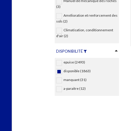
Manuel de mécanique des roches
(3)
Amélioration et renforcement des
sols (2)
Climatisation, conditionnement
d'air (2)
DISPONIBILITÉ
epuise (2493)
disponible (1863)
manquant (31)
a-paraitre (12)