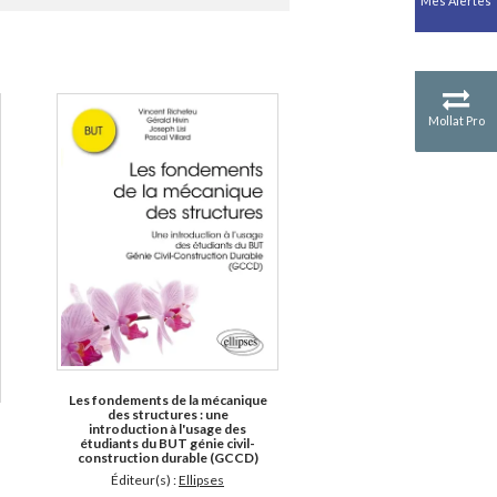
Mes Alertes
Antiquité
Mythologies
GÉOGRAPHIE
Géographie - Démographie -
Territoire
Mollat Pro
CULTURE SCIENTIFIQUE
Essais scientifique
Astronomie
Les fondements de la mécanique
des structures : une
introduction à l'usage des
étudiants du BUT génie civil-
construction durable (GCCD)
Éditeur(s) :
Ellipses