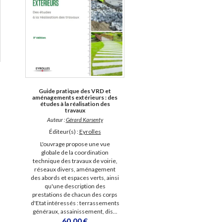
Guide pratique des VRD et
aménagements extérieurs : des
études à la réalisation des
travaux
Auteur :
Gérard Karsenty
Éditeur(s) :
Eyrolles
L'ouvrage propose une vue
globale de la coordination
technique des travaux de voirie,
réseaux divers, aménagement
des abords et espaces verts, ainsi
qu'une description des
prestations de chacun des corps
d'Etat intéressés : terrassements
généraux, assainissement, dis...
60,00 €