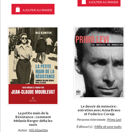
AJOUTER AU PANIER
AJOUTER AU PANIER
Le devoir de mémoire :
entretien avec Anna Bravo
La petite main de la
et Federico Cereja
Résistance : comment
Personne interviewée :
Primo Levi
Mélanie Berger défia les
nazis
Éditeur(s) :
Mille et une nuits
Auteur :
Nils Klawitter