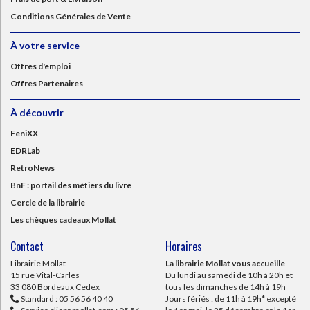
Conditions Générales de Vente
À votre service
Offres d'emploi
Offres Partenaires
À découvrir
FeniXX
EDRLab
RetroNews
BnF : portail des métiers du livre
Cercle de la librairie
Les chèques cadeaux Mollat
Contact
Horaires
Librairie Mollat
La librairie Mollat vous accueille
15 rue Vital-Carles
Du lundi au samedi de 10h à 20h et
33 080 Bordeaux Cedex
tous les dimanches de 14h à 19h
Standard :
05 56 56 40 40
Jours fériés : de 11h à 19h* excepté