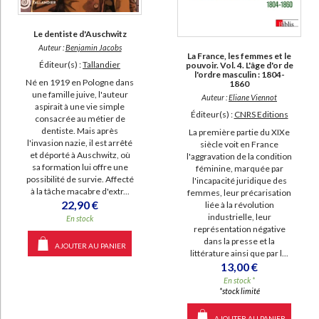
Le dentiste d'Auschwitz
Auteur :
Benjamin Jacobs
La France, les femmes et le
Éditeur(s) :
Tallandier
pouvoir. Vol. 4. L'âge d'or de
l'ordre masculin : 1804-
Né en 1919 en Pologne dans
1860
une famille juive, l'auteur
Auteur :
Eliane Viennot
aspirait à une vie simple
Éditeur(s) :
CNRS Editions
consacrée au métier de
dentiste. Mais après
La première partie du XIXe
l'invasion nazie, il est arrêté
siècle voit en France
et déporté à Auschwitz, où
l'aggravation de la condition
sa formation lui offre une
féminine, marquée par
possibilité de survie. Affecté
l'incapacité juridique des
à la tâche macabre d'extr...
femmes, leur précarisation
22,90 €
liée à la révolution
industrielle, leur
En stock
représentation négative
dans la presse et la
AJOUTER AU PANIER
littérature ainsi que par l...
13,00 €
En stock *
*stock limité
AJOUTER AU PANIER