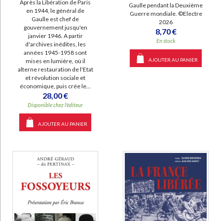
Après la Libération de Paris
Gaulle pendant la Deuxième
en 1944, le général de
Guerre mondiale. ©Electre
Gaulle est chef de
2026
gouvernement jusqu'en
8,70 €
janvier 1946. A partir
En stock
d'archives inédites, les
années 1945-1958 sont
AJOUTER AU PANIER
mises en lumière, où il
alterne restauration de l'Etat
et révolution sociale et
économique, puis crée le...
28,00 €
Disponible chez l'éditeur
AJOUTER AU PANIER