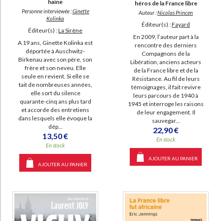
haine
héros de la France libre
Personne interviewée :
Ginette
Auteur :
Nicolas Princen
Kolinka
Éditeur(s) :
Fayard
Éditeur(s) :
La Sirène
En 2009, l’auteur part à la
A 19 ans, Ginette Kolinka est
rencontre des derniers
déportée à Auschwitz-
Compagnons de la
Birkenau avec son père, son
Libération, anciens acteurs
frère et son neveu. Elle
de la France libre et de la
seule en revient. Si elle se
Résistance. Au fil de leurs
tait de nombreuses années,
témoignages, il fait revivre
elle sort du silence
leurs parcours de 1940 à
quarante-cinq ans plus tard
1945 et interroge les raisons
et accorde des entretiens
de leur engagement. Il
dans lesquels elle évoque la
sauvegar...
dép...
22,90 €
13,50 €
En stock
En stock
AJOUTER AU PANIER
AJOUTER AU PANIER