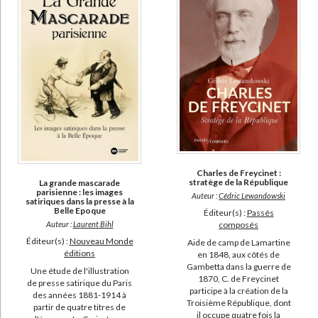
Charles de Freycinet :
stratège de la République
La grande mascarade
parisienne : les images
Auteur :
Cédric Lewandowski
satiriques dans la presse à la
Belle Epoque
Éditeur(s) :
Passés
composés
Auteur :
Laurent Bihl
Éditeur(s) :
Nouveau Monde
Aide de camp de Lamartine
éditions
en 1848, aux côtés de
Gambetta dans la guerre de
Une étude de l'illustration
1870, C. de Freycinet
de presse satirique du Paris
participe à la création de la
des années 1881-1914 à
Troisième République, dont
partir de quatre titres de
il occupe quatre fois la