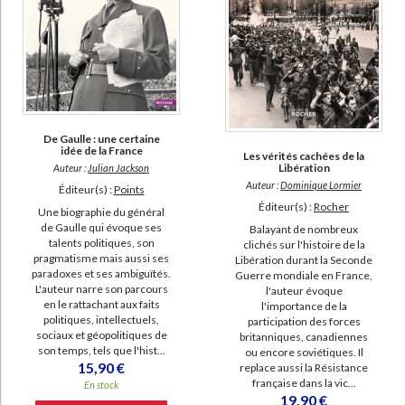
Lormier, Dominique (31)
Thomas, Christophe (27)
Wieviorka, Annette (27)
SUPPORT
De Gaulle : une certaine
livre (5240)
idée de la France
Les vérités cachées de la
Libération
Auteur :
Julian Jackson
poche (882)
Auteur :
Dominique Lormier
Éditeur(s) :
Points
IAD (526)
Éditeur(s) :
Rocher
Une biographie du général
de Gaulle qui évoque ses
Balayant de nombreux
revue (113)
talents politiques, son
clichés sur l'histoire de la
document-audio (21)
pragmatisme mais aussi ses
Libération durant la Seconde
paradoxes et ses ambiguïtés.
Guerre mondiale en France,
coffret (14)
L'auteur narre son parcours
l'auteur évoque
en le rattachant aux faits
l'importance de la
logiciel-educatif (2)
politiques, intellectuels,
participation des forces
sociaux et géopolitiques de
britanniques, canadiennes
carte (1)
son temps, tels que l'hist...
ou encore soviétiques. Il
15,90 €
replace aussi la Résistance
française dans la vic...
SÉRIE
En stock
19,90 €