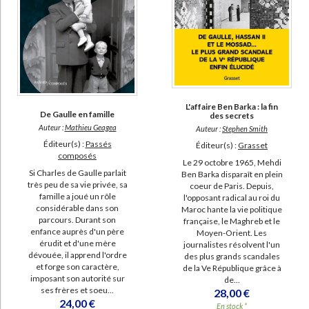
L'affaire Ben Barka : la fin
De Gaulle en famille
des secrets
Auteur :
Mathieu Geagea
Auteur :
Stephen Smith
Éditeur(s) :
Passés
Éditeur(s) :
Grasset
composés
Le 29 octobre 1965, Mehdi
Si Charles de Gaulle parlait
Ben Barka disparaît en plein
très peu de sa vie privée, sa
coeur de Paris. Depuis,
famille a joué un rôle
l'opposant radical au roi du
considérable dans son
Maroc hante la vie politique
parcours. Durant son
française, le Maghreb et le
enfance auprès d'un père
Moyen-Orient. Les
érudit et d'une mère
journalistes résolvent l'un
dévouée, il apprend l'ordre
des plus grands scandales
et forge son caractère,
de la Ve République grâce à
imposant son autorité sur
de...
ses frères et soeu...
28,00 €
24,00 €
En stock *