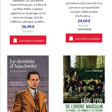
l'époque : La Caricature,
présidence du Conseil. Il se
Courrier français, Le Rire et
consacre aux questions
Le Pêle-Mêle. L'auteur
sociales, bâtit un plan
apporte un éclairage sur la
d'infrastruc...
mise en image, l'art de
24,00 €
l'affiche satirique, la diffu...
En stock *
26,90 €
*stock limité
En stock
AJOUTER AU PANIER
AJOUTER AU PANIER