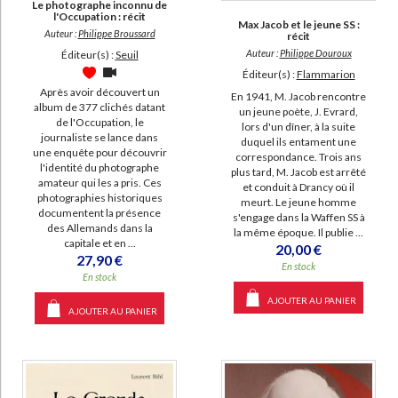
Le photographe inconnu de
l'Occupation : récit
Max Jacob et le jeune SS :
Auteur :
Philippe Broussard
récit
Auteur :
Philippe Douroux
Éditeur(s) :
Seuil
Éditeur(s) :
Flammarion
Après avoir découvert un
En 1941, M. Jacob rencontre
album de 377 clichés datant
un jeune poète, J. Evrard,
de l'Occupation, le
lors d'un dîner, à la suite
journaliste se lance dans
duquel ils entament une
une enquête pour découvrir
correspondance. Trois ans
l'identité du photographe
plus tard, M. Jacob est arrêté
amateur qui les a pris. Ces
et conduit à Drancy où il
photographies historiques
meurt. Le jeune homme
documentent la présence
s'engage dans la Waffen SS à
des Allemands dans la
la même époque. Il publie ...
capitale et en ...
20,00 €
27,90 €
En stock
En stock
AJOUTER AU PANIER
AJOUTER AU PANIER