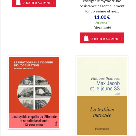
corriger le mythe d'une
AJOUTER AU PANIER
résistance essentiellement
londonienne et mé...
11,00 €
En stock *
*stock limité
AJOUTER AU PANIER