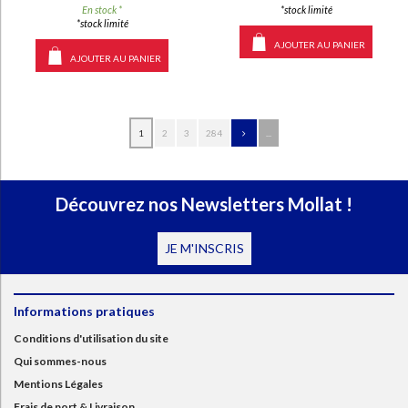
*stock limité
En stock *
*stock limité
AJOUTER AU PANIER
AJOUTER AU PANIER
1
2
3
284
...
Découvrez nos Newsletters Mollat !
JE M'INSCRIS
Informations pratiques
Conditions d'utilisation du site
Qui sommes-nous
Mentions Légales
Frais de port & Livraison