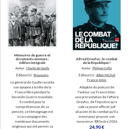
Mémoires de guerre et
documents annexes :
Alfred Dreyfus : le combat
édition intégrale
de la République !
Auteur :
Charles de Gaulle
Auteur :
Philippe Collin
Éditeur(s) :
Bouquins
Éditeur(s) :
Albin Michel
France-Inter
Le général de Gaulle raconte
son épopée à la tête de la
Adaptée du podcast de
France libre pendant la
l'auteur sur France Inter,
Seconde Guerre mondiale.
une présentation de l'affaire
Essentiel pour la
Dreyfus, de l'injustice qu'a
compréhension de sa
subi ce jeune officier juif
pensée, ce témoignage est
alsacien et du combat qu'il a
ici accompagné des
mené pour prouver son
nombreux documents
innocence. ©Electre 2026
originaux qui ont permis sa
24,90 €