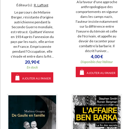
A la faveur d'une approche
Éditeur(s) :
R. Laffont
anthropologique des
comportements en vigueur
Le parcours de Mélanie
dans les camps nazis,
Berger, résistante d'origine
l'auteur insiste notamment
autrichienne pendant la
sur la différence entre
Seconde Guerre mondiale,
l'oeuvre du témoin et celle
est retracé. Quittant Vienne
de l'écrivain, et appelle au
en 1934 après l'annexion du
devoir de raconter pour
pays par les nazis, elle arrive
combattre la barbarie. Il
en France. Emprisonnée
décrit l'univer...
pendant l'Occupation, elle
4,00 €
s'évade et entre dans la Ré...
20,90 €
Disponible chez l'éditeur
En stock
AJOUTER AU PANIER
AJOUTER AU PANIER