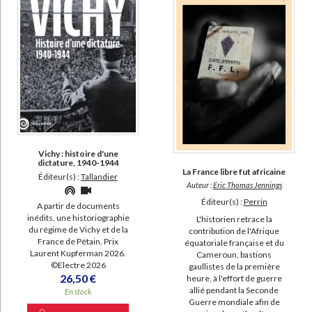
Vichy : histoire d'une
dictature, 1940-1944
La France libre fut africaine
Éditeur(s) :
Tallandier
Auteur :
Eric Thomas Jennings
Éditeur(s) :
Perrin
A partir de documents
inédits, une historiographie
L'historien retrace la
du régime de Vichy et de la
contribution de l'Afrique
France de Pétain. Prix
équatoriale française et du
Laurent Kupferman 2026.
Cameroun, bastions
©Electre 2026
gaullistes de la première
26,50 €
heure, à l'effort de guerre
allié pendant la Seconde
En stock
Guerre mondiale afin de