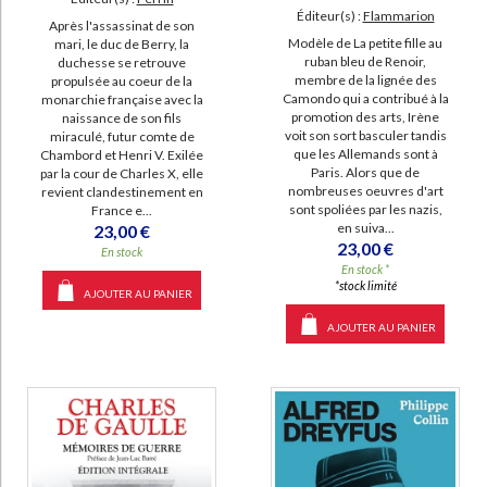
Éditeur(s) :
Flammarion
Après l'assassinat de son
Modèle de La petite fille au
mari, le duc de Berry, la
ruban bleu de Renoir,
duchesse se retrouve
membre de la lignée des
propulsée au coeur de la
Camondo qui a contribué à la
monarchie française avec la
promotion des arts, Irène
naissance de son fils
voit son sort basculer tandis
miraculé, futur comte de
que les Allemands sont à
Chambord et Henri V. Exilée
Paris. Alors que de
par la cour de Charles X, elle
nombreuses oeuvres d'art
revient clandestinement en
sont spoliées par les nazis,
France e...
en suiva...
23,00 €
23,00 €
En stock
En stock *
*stock limité
AJOUTER AU PANIER
AJOUTER AU PANIER