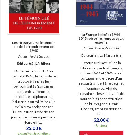
La France libérée : 1944-
1945 : victoire, renouveaux,
espoirs
Les fossoyeurs : le témoin
clé de l'effondrement de
Auteur :
Olivier Wieviorka
1940
Éditeur(s) :
La Martinière
Auteur :
André Géraud
Retour sur l'accueil de la
Éditeur(s) :
L'Artilleur
Libération par les Français
De l'armistice de 1918 à
qui, en 1944 et 1945, sont
celui de 1940, le journaliste
partagés entre la joie d'un
a côtoyé de près les
retour à la liberté, le deuil et
personnalités françaises
l'espérance. Afin de
influentes, hommes
convaincre les Etats-Unis de
politiques, diplomates,
soutenir la reconstruction
industriels ou militaires. En
de l'Hexagone, Henri
exil à New York pendant
Bonnet, ambassadeur de
l'Occupation, il tire de son
Fra...
journal ce livre-réquisitoire.
32,00 €
Paru en 1...
En stock
25,00 €
Disponible chez l'éditeur