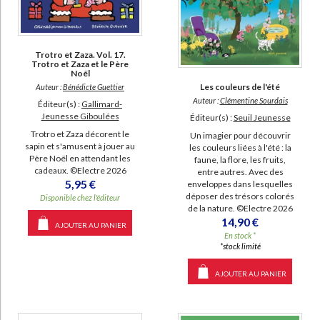
Atelier Cloro (118)
Lallemand, Orianne (104)
Trotro et Zaza. Vol. 17.
Trotro et Zaza et le Père
Noël
SUPPORT
Les couleurs de l'été
Auteur :
Bénédicte Guettier
Auteur :
Clémentine Sourdais
Éditeur(s) :
Gallimard-
livre (8900)
Jeunesse Giboulées
Éditeur(s) :
Seuil Jeunesse
coffret (278)
Trotro et Zaza décorent le
Un imagier pour découvrir
sapin et s'amusent à jouer au
les couleurs liées à l'été : la
poche (154)
Père Noël en attendant les
faune, la flore, les fruits,
cadeaux. ©Electre 2026
IAD (81)
entre autres. Avec des
5,95 €
enveloppes dans lesquelles
document-audio (13)
déposer des trésors colorés
Disponible chez l'éditeur
de la nature. ©Electre 2026
musique (9)
14,90 €
AJOUTER AU PANIER
CHARGEMENT...
film (3)
En stock *
*stock limité
SÉRIE
AJOUTER AU PANIER
Trotro et Zaza (44)