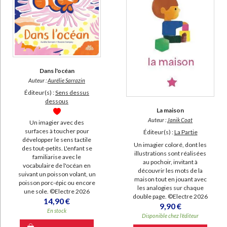
Dans l'océan
Auteur :
Aurélie Sarrazin
Éditeur(s) :
Sens dessus
dessous
La maison
Auteur :
Janik Coat
Un imagier avec des
surfaces à toucher pour
Éditeur(s) :
La Partie
développer le sens tactile
Un imagier coloré, dont les
des tout-petits. L'enfant se
illustrations sont réalisées
familiarise avec le
au pochoir, invitant à
vocabulaire de l'océan en
découvrir les mots de la
suivant un poisson volant, un
maison tout en jouant avec
poisson porc-épic ou encore
les analogies sur chaque
une sole. ©Electre 2026
double page. ©Electre 2026
14,90 €
9,90 €
En stock
Disponible chez l'éditeur