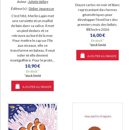
Auteur :
Juliette Vallery
Douze cartes en noir et blanc
Éditeur(s) :
Didier Jeunesse
représentant des formes
géométriques pour
C'est l'été, Merlin Lapin met
développer l'éveil lors des
une serviette et un maillot
premiers mois des bébés.
de bain dans sa valise. Il met
©Electre 2026
un pied dedans et se
16,00 €
retrouve au bord de la mer.
Pour mettre le cap sur l'île
En stock *
*stock limité
aux oiseaux, elle se
transforme en bateau. Il veut
voler et elle devient
AJOUTER AU PANIER
montgolfière. Pour le proté...
10,90 €
En stock *
*stock limité
AJOUTER AU PANIER