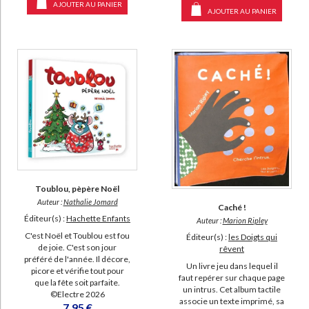
AJOUTER AU PANIER
AJOUTER AU PANIER
Toublou, pèpère Noël
Auteur :
Nathalie Jomard
Caché !
Éditeur(s) :
Hachette Enfants
Auteur :
Marion Ripley
C'est Noël et Toublou est fou
Éditeur(s) :
les Doigts qui
de joie. C'est son jour
rêvent
préféré de l'année. Il décore,
Un livre jeu dans lequel il
picore et vérifie tout pour
faut repérer sur chaque page
que la fête soit parfaite.
un intrus. Cet album tactile
©Electre 2026
associe un texte imprimé, sa
7,95 €