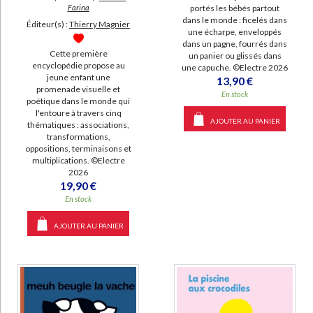
Farina
portés les bébés partout
dans le monde : ficelés dans
Éditeur(s) :
Thierry Magnier
une écharpe, enveloppés
dans un pagne, fourrés dans
Cette première
un panier ou glissés dans
encyclopédie propose au
une capuche. ©Electre 2026
jeune enfant une
13,90 €
promenade visuelle et
En stock
poétique dans le monde qui
l'entoure à travers cinq
AJOUTER AU PANIER
thématiques : associations,
transformations,
oppositions, terminaisons et
multiplications. ©Electre
2026
19,90 €
En stock
AJOUTER AU PANIER