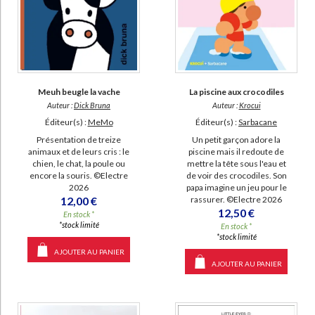
Meuh beugle la vache
La piscine aux crocodiles
Auteur :
Dick Bruna
Auteur :
Krocui
Éditeur(s) :
MeMo
Éditeur(s) :
Sarbacane
Présentation de treize
Un petit garçon adore la
animaux et de leurs cris : le
piscine mais il redoute de
chien, le chat, la poule ou
mettre la tête sous l'eau et
encore la souris. ©Electre
de voir des crocodiles. Son
2026
papa imagine un jeu pour le
12,00 €
rassurer. ©Electre 2026
12,50 €
En stock *
*stock limité
En stock *
*stock limité
AJOUTER AU PANIER
AJOUTER AU PANIER