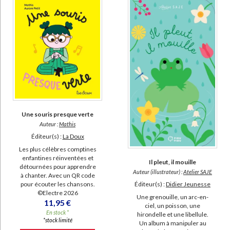
Une souris presque verte
Auteur :
Mathis
Éditeur(s) :
La Doux
Les plus célèbres comptines
enfantines réinventées et
Il pleut, il mouille
détournées pour apprendre
Auteur (illustrateur) :
Atelier SAJE
à chanter. Avec un QR code
Éditeur(s) :
Didier Jeunesse
pour écouter les chansons.
©Electre 2026
Une grenouille, un arc-en-
11,95 €
ciel, un poisson, une
En stock *
hirondelle et une libellule.
*stock limité
Un album à manipuler au