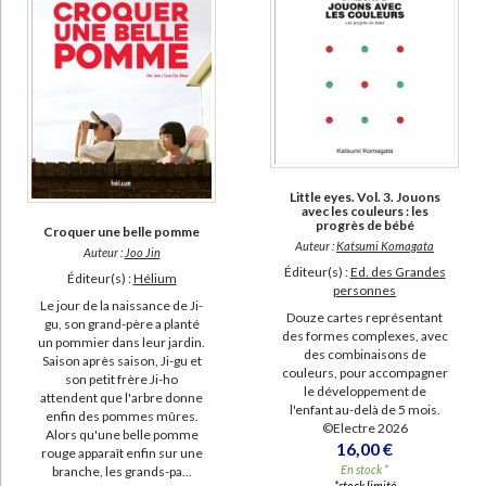
Little eyes. Vol. 3. Jouons
avec les couleurs : les
progrès de bébé
Croquer une belle pomme
Auteur :
Katsumi Komagata
Auteur :
Joo Jin
Éditeur(s) :
Ed. des Grandes
Éditeur(s) :
Hélium
personnes
Le jour de la naissance de Ji-
Douze cartes représentant
gu, son grand-père a planté
des formes complexes, avec
un pommier dans leur jardin.
des combinaisons de
Saison après saison, Ji-gu et
couleurs, pour accompagner
son petit frère Ji-ho
le développement de
attendent que l'arbre donne
l'enfant au-delà de 5 mois.
enfin des pommes mûres.
©Electre 2026
Alors qu'une belle pomme
16,00 €
rouge apparaît enfin sur une
En stock *
branche, les grands-pa...
*stock limité