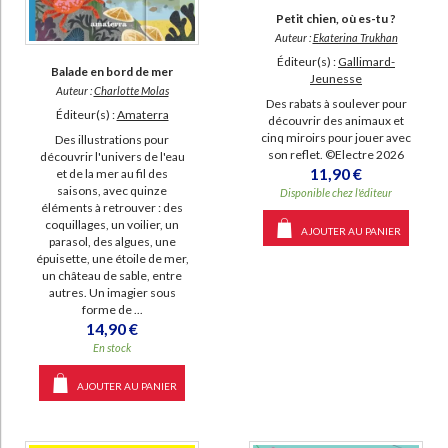
Petit chien, où es-tu ?
Auteur :
Ekaterina Trukhan
Éditeur(s) :
Gallimard-
Balade en bord de mer
Jeunesse
Auteur :
Charlotte Molas
Des rabats à soulever pour
Éditeur(s) :
Amaterra
découvrir des animaux et
cinq miroirs pour jouer avec
Des illustrations pour
son reflet. ©Electre 2026
découvrir l'univers de l'eau
11,90 €
et de la mer au fil des
saisons, avec quinze
Disponible chez l'éditeur
éléments à retrouver : des
coquillages, un voilier, un
AJOUTER AU PANIER
parasol, des algues, une
épuisette, une étoile de mer,
un château de sable, entre
autres. Un imagier sous
forme de ...
14,90 €
En stock
AJOUTER AU PANIER