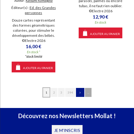
parasols, palmes ou encore
Auteur :
Katsumi Komagata
tubas, il ne faut rien oublier.
Éditeur(s) :
Ed. des Grandes
©Electre 2026
personnes
12,90 €
Douze cartes représentant
En stock
des formes géométriques
colorées, pour stimuler le
AJOUTER AU PANIER
développement des bébés.
©Electre 2026
16,00 €
En stock *
*stock limité
AJOUTER AU PANIER
1
2
3
394
...
Découvrez nos Newsletters Mollat !
JE M'INSCRIS