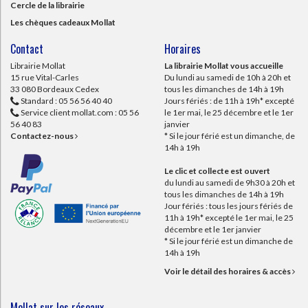
Cercle de la librairie
Les chèques cadeaux Mollat
Contact
Horaires
Librairie Mollat
La librairie Mollat vous accueille
15 rue Vital-Carles
Du lundi au samedi de 10h à 20h et
33 080 Bordeaux Cedex
tous les dimanches de 14h à 19h
Standard :
05 56 56 40 40
Jours fériés : de 11h à 19h* excepté
Service client mollat.com :
05 56
le 1er mai, le 25 décembre et le 1er
56 40 83
janvier
Contactez-nous
* Si le jour férié est un dimanche, de
14h à 19h
Le clic et collecte est ouvert
du lundi au samedi de 9h30 à 20h et
tous les dimanches de 14h à 19h
Jour fériés : tous les jours fériés de
11h à 19h* excepté le 1er mai, le 25
décembre et le 1er janvier
* Si le jour férié est un dimanche de
14h à 19h
Voir le détail des horaires & accès
Mollat sur les réseaux