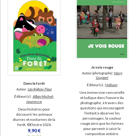
L'âne Trotro (38)
Boris (20)
Pompon l'ourson (19)
Bali (18)
Bébé Balthazar (15)
Les images de Lou et Mouf (15)
Lou et Mouf (14)
Je vois rouge
DISPONIBILITÉ
Auteur (photographe) :
Harry
Gruyaert
epuise (22299)
Dans la forêt
Éditeur(s) :
Hélium
Auteur :
Léo Righini-Fleur
disponible (9440)
Une immersion sensorielle
Éditeur(s) :
Albin Michel-
et ludique dans l'oeuvre du
manquant (836)
Jeunesse
photographe, à travers des
questions qui encouragent
Deux histoires pour
a-paraitre (465)
l'enfant à observer les
découvrir les animaux
personnages, la couleur
diurnes et nocturnes de la
rouge ainsi que les formes
forêt. ©Electre 2026
pour parvenir à saisir la
9,90 €
composition entière.