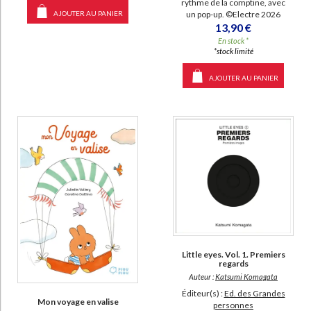
rythme de la comptine, avec
un pop-up. ©Electre 2026
AJOUTER AU PANIER
13,90 €
En stock *
*stock limité
AJOUTER AU PANIER
Little eyes. Vol. 1. Premiers
regards
Auteur :
Katsumi Komagata
Éditeur(s) :
Ed. des Grandes
Mon voyage en valise
personnes