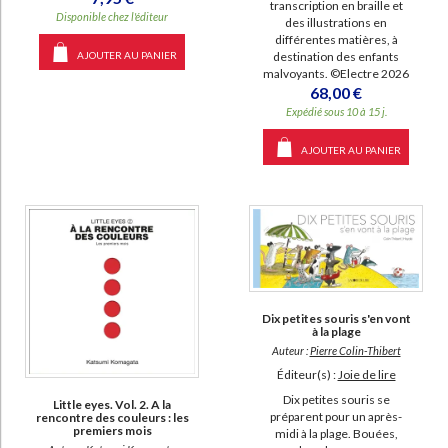
transcription en braille et
Disponible chez l'éditeur
des illustrations en
différentes matières, à
AJOUTER AU PANIER
destination des enfants
malvoyants. ©Electre 2026
68,00 €
Expédié sous 10 à 15 j.
AJOUTER AU PANIER
Dix petites souris s'en vont
à la plage
Auteur :
Pierre Colin-Thibert
Éditeur(s) :
Joie de lire
Dix petites souris se
Little eyes. Vol. 2. A la
préparent pour un après-
rencontre des couleurs : les
premiers mois
midi à la plage. Bouées,