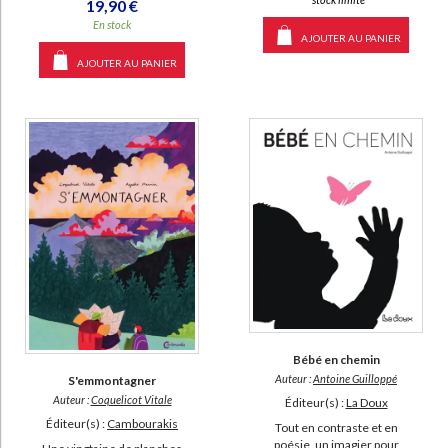
19,90 €
En stock
AJOUTER AU PANIER
AJOUTER AU PANIER
Bébé en chemin
Auteur :
Antoine Guilloppé
S'emmontagner
Auteur :
Coquelicot Vitale
Éditeur(s) :
La Doux
Éditeur(s) :
Cambourakis
Tout en contraste et en
poésie, un imagier pour