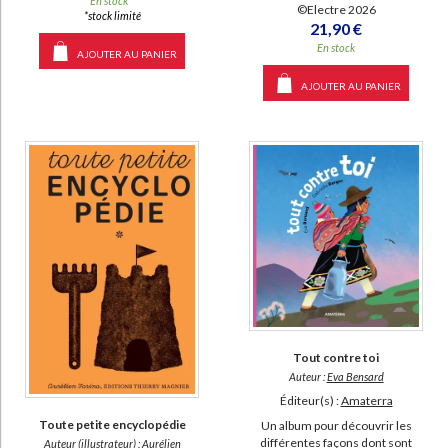
En stock *
©Electre 2026
*stock limité
21,90 €
En stock
AJOUTER AU PANIER
AJOUTER AU PANIER
Tout contre toi
Auteur :
Eva Bensard
Éditeur(s) :
Amaterra
Toute petite encyclopédie
Un album pour découvrir les
différentes façons dont sont
Auteur (illustrateur) :
Aurélien