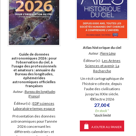
Atlas historique du ciel
Auteur :
Pierre Léna
Guide de données
astronomiques 2026 : pour
Éditeur(s) :
Les Arènes
l'observation du ciel, à
Sciences et avenir, La
l'usage des professionnels
et amateurs : annuaire du
Recherche
Bureau des longitudes,
éphémérides
Un récit cartographique de
astronomiques officielles
l'histoire céleste, depuis
françaises
l'aube des civilisations
Auteur :
Bureau des longitudes
jusqu'au XXIe siècle.
(France)
©Electre 2026
Éditeur(s) :
EDP sciences
27,00 €
Laboratoire temps espace
En stock *
*stock limité
Présentation des données
astronomiques pour l'année
2026 concernant les
AJOUTER AU PANIER
différents calendriers et