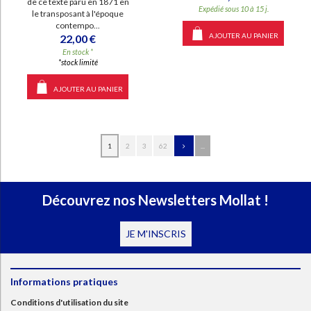
de ce texte paru en 1871 en
Expédié sous 10 à 15 j.
le transposant à l'époque
contempo...
AJOUTER AU PANIER
22,00 €
En stock *
*stock limité
AJOUTER AU PANIER
1
2
3
62
...
Découvrez nos Newsletters Mollat !
JE M'INSCRIS
Informations pratiques
Conditions d'utilisation du site