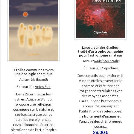
La couleur des étoiles :
traité d’astrophotographie
pour l’astronome amateur
Auteur :
Rodolphe Lacroix
Éditeur(s) :
Cépaduès
Etoiles communes : vers
une écologie cosmique
Des conseils pour explorer la
Auteur :
Léa Bismuth
vie des étoiles, traverser le
cosmos et capturer des
Éditeur(s) :
Actes Sud
images spectaculaires avec
Dans L'éternité par les
des moyens modestes.
astres, Auguste Blanqui
L'auteur rend l'astronomie
propose une réflexion
accessible, enseignant
cosmique sur la nature et
l'utilisation des télescopes,
ses lois ainsi que sur ce
le traitement d'images et
qu'elles enseignent au
l'analyse des phénomènes
révolutionnaire. L'autrice,
cosmi...
historienne de l'art, s'inspire
28,00 €