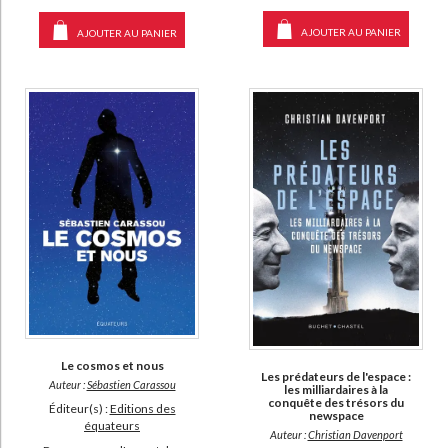
AJOUTER AU PANIER
AJOUTER AU PANIER
Le cosmos et nous
Les prédateurs de l'espace :
Auteur :
Sébastien Carassou
les milliardaires à la
conquête des trésors du
Éditeur(s) :
Editions des
newspace
équateurs
Auteur :
Christian Davenport