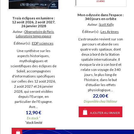
SUPPORT
Mon odyssée dans l'espace :
livre (722)
Trois éclipses en lumière :
340 jours en orbite
12 août 2026, 2 août 2027,
Auteur :
Scott Kelly
26 janvier 2028
IAD (716)
Éditeur(s) :
Les Arènes
Auteur :
Observatoire de Paris.
poche (15)
Laboratoire temps espace
L'astronaute revient sur son
Éditeur(s) :
EDP sciences
parcours et aborde ses
revue (15)
quatre vols spatiaux, dont
Une synthèse sur les
coffret (5)
deux à bord de la Station
aspects historiques,
spatiale internationale. Il
mythologiques et
document-audio (4)
évoque la vie à son bord et
scientifiques des éclipses de
relate son voyage de 340
logiciel-educatif (2)
Soleil, accompagnées
jours, le plus long de
d'informations spécifiques
l'histoire, dans le but
sur celles des 12 août 2026,
d'étudier les effets
2 août 2027 et 26 janvier
SÉRIE
physiologique...
2028, qui seront visibles
22,00 €
depuis l'Europe, en
Lalandiana (3)
Disponible chez l'éditeur
particulier de l'Espagne.
Ave...
Oral de mathématiques des grandes écoles : analyse (3)
12,90 €
AJOUTER AU PANIER
Traversée culturelle dans les archives de l'espace (3)
En stock *
*stock limité
Correspondance de Johannes Hevelius (2)
Dernières nouvelles du cosmos (2)