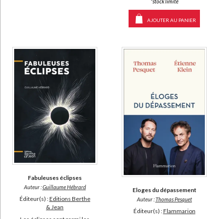
*stock limité
AJOUTER AU PANIER
Fabuleuses éclipses
Auteur :
Guillaume Hébrard
Eloges du dépassement
Éditeur(s) :
Editions Berthe
Auteur :
Thomas Pesquet
& Jean
Éditeur(s) :
Flammarion