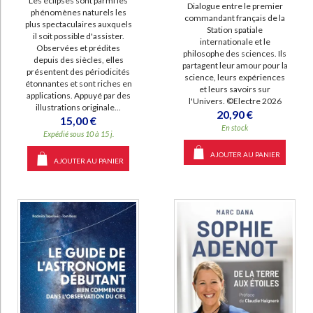
Les éclipses sont parmi les
Dialogue entre le premier
phénomènes naturels les
commandant français de la
plus spectaculaires auxquels
Station spatiale
il soit possible d'assister.
internationale et le
Observées et prédites
philosophe des sciences. Ils
depuis des siècles, elles
partagent leur amour pour la
présentent des périodicités
science, leurs expériences
étonnantes et sont riches en
et leurs savoirs sur
applications. Appuyé par des
l'Univers. ©Electre 2026
illustrations originale...
20,90 €
15,00 €
En stock
Expédié sous 10 à 15 j.
AJOUTER AU PANIER
AJOUTER AU PANIER