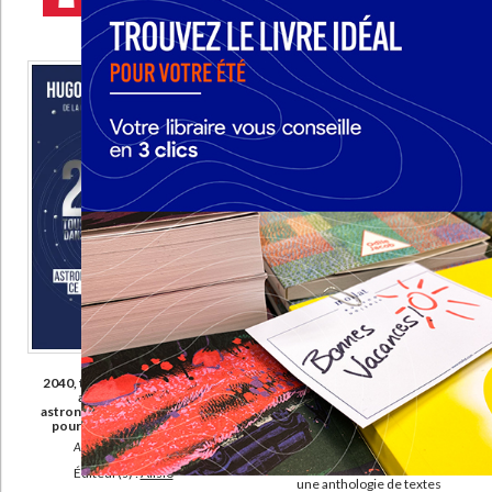
AJOUTER AU PANIER
CHARGEMENT...
L'astronomie à la portée de tous (2)
L'ordinateur d'Archimède (2)
Le Système solaire (2)
DISPONIBILITÉ
epuise (1495)
disponible (1479)
manquant (43)
a-paraitre (33)
Les origines du monde
2040, tous dans l'espace ? :
Auteur :
Jean-Pierre Luminet
astrophysique,
astronautique : ce que vous
Éditeur(s) :
Bouquins
pourrez voir d'ici 20 ans
Une découverte des
Auteur :
Hugo Lisoir
origines du monde à travers
Éditeur(s) :
Alisio
une anthologie de textes