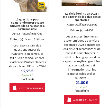
Le ciel à l'oeil nu en 2026 :
mois par mois les plus beaux
13 questions pour
spectacles
comprendre notre vaste
Auteur :
Guillaume Cannat
Univers : de sa naissance à
sa fin possible
Éditeur(s) :
AMDS
Auteur :
Antonella Ravizza
Les grands phénomènes
Éditeur(s) :
Macro Editions
astronomiques de janvier à
décembre 2026 sont passés
Les réponses à treize
en revue et accompagnés de
questions autour de
conseils pour observer le
l'Univers : son centre, sa
ciel et le photographier, d'un
taille, le big bang ou encore
rappel des mythologies liées
l'existence d'autres planètes
aux constellations et
abritant la vie. ©Electre 2026
d'informations sur les
12,95 €
planètes et les étoiles.
En stock *
©Electre ...
*stock limité
21,00 €
En stock *
AJOUTER AU PANIER
*stock limité
AJOUTER AU PANIER