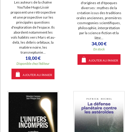
Les auteurs de la chaîne
d'origines et d'époques
YouTube Hugo Lisoir
diverses : mythes de la
proposent une rétrospective
création issus des traditions
et une prospective sur les
orales anciennes, premières
principales questions
cosmogonies scientifiques,
d'exploration de l'espace. Ils
philosophie, interprétation
abordent notamment les
par la science-fiction et la
vols habités vers Mars et au-
litté...
delà, les débris orbitaux, la
34,00 €
matière noire, les
En stock
transneptunie...
18,00 €
AJOUTER AU PANIER
Disponible chez l'éditeur
AJOUTER AU PANIER