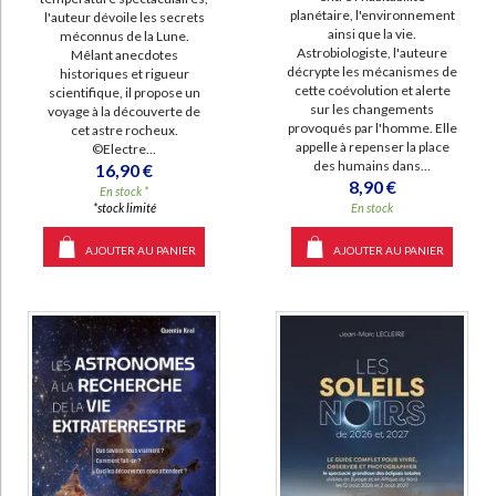
planétaire, l'environnement
l'auteur dévoile les secrets
ainsi que la vie.
méconnus de la Lune.
Astrobiologiste, l'auteure
Mêlant anecdotes
décrypte les mécanismes de
historiques et rigueur
cette coévolution et alerte
scientifique, il propose un
sur les changements
voyage à la découverte de
provoqués par l'homme. Elle
cet astre rocheux.
appelle à repenser la place
©Electre...
des humains dans...
16,90 €
8,90 €
En stock *
En stock
*stock limité
AJOUTER AU PANIER
AJOUTER AU PANIER