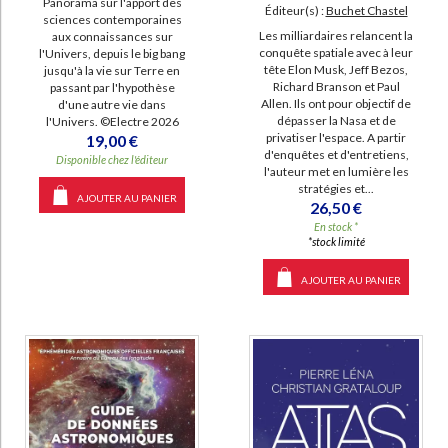
Panorama sur l'apport des
Éditeur(s) :
Buchet Chastel
sciences contemporaines
Les milliardaires relancent la
aux connaissances sur
conquête spatiale avec à leur
l'Univers, depuis le big bang
tête Elon Musk, Jeff Bezos,
jusqu'à la vie sur Terre en
Richard Branson et Paul
passant par l'hypothèse
Allen. Ils ont pour objectif de
d'une autre vie dans
dépasser la Nasa et de
l'Univers. ©Electre 2026
privatiser l'espace. A partir
19,00 €
d'enquêtes et d'entretiens,
Disponible chez l'éditeur
l'auteur met en lumière les
stratégies et...
AJOUTER AU PANIER
26,50 €
En stock *
*stock limité
AJOUTER AU PANIER