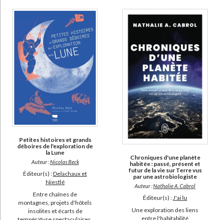
Petites histoires et grands
déboires de l'exploration de
la Lune
Chroniques d'une planète
Auteur :
Nicolas Beck
habitée : passé, présent et
futur de la vie sur Terre vus
Éditeur(s) :
Delachaux et
par une astrobiologiste
Niestlé
Auteur :
Nathalie A. Cabrol
Entre chaînes de
Éditeur(s) :
J'ai lu
montagnes, projets d'hôtels
Une exploration des liens
insolites et écarts de
entre l'habitabilité
température spectaculaires,