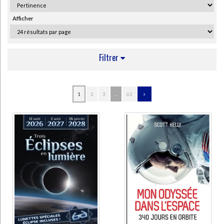
Ecologie - Environnement
Danse
Religions - Spiritualités
Bibliothèque de la Pléiade
Critique et histoire littéraire
Afficher
Histoire de France
Biographies historiques
Classiques scolaires
Littérature ancienne et médiévale
Histoire - Généralités
Histoire des pays
Littérature de voyage
Audio - Livres lus
Filtrer
Histoire ancienne
Géographie
Littérature en version originale
Humour
Culture scientifique
AUTEUR
1
2
3
...
62
Flammarion, Camille (41)
Reeves, Hubert (33)
Arago, François (17)
Lequeux, James (17)
Luminet, Jean-Pierre (16)
Guillemin, Amédée (15)
Encrenaz, Thérèse (11)
Trinh, Xuan Thuan (11)