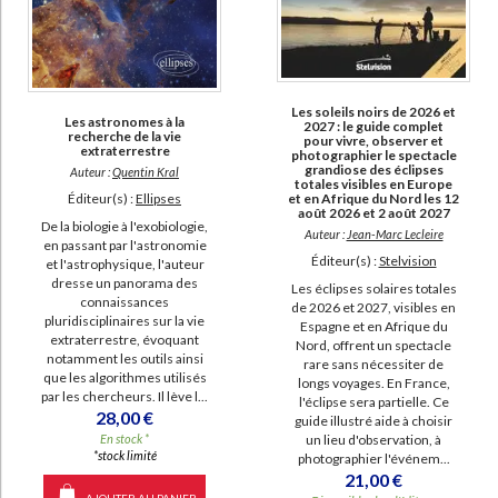
Les soleils noirs de 2026 et
Les astronomes à la
2027 : le guide complet
recherche de la vie
pour vivre, observer et
extraterrestre
photographier le spectacle
grandiose des éclipses
Auteur :
Quentin Kral
totales visibles en Europe
et en Afrique du Nord les 12
Éditeur(s) :
Ellipses
août 2026 et 2 août 2027
De la biologie à l'exobiologie,
Auteur :
Jean-Marc Lecleire
en passant par l'astronomie
Éditeur(s) :
Stelvision
et l'astrophysique, l'auteur
dresse un panorama des
Les éclipses solaires totales
connaissances
de 2026 et 2027, visibles en
pluridisciplinaires sur la vie
Espagne et en Afrique du
extraterrestre, évoquant
Nord, offrent un spectacle
notamment les outils ainsi
rare sans nécessiter de
que les algorithmes utilisés
longs voyages. En France,
par les chercheurs. Il lève l...
l'éclipse sera partielle. Ce
28,00 €
guide illustré aide à choisir
un lieu d'observation, à
En stock *
*stock limité
photographier l'événem...
21,00 €
AJOUTER AU PANIER