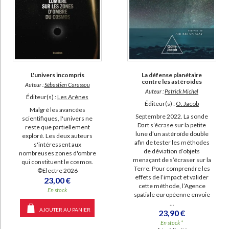
L'univers incompris
La défense planétaire
contre les astéroïdes
Auteur :
Sébastien Carassou
Auteur :
Patrick Michel
Éditeur(s) :
Les Arènes
Éditeur(s) :
O. Jacob
Malgré les avancées
Septembre 2022. La sonde
scientifiques, l'univers ne
Dart s’écrase sur la petite
reste que partiellement
lune d’un astéroïde double
exploré. Les deux auteurs
afin de tester les méthodes
s'intéressent aux
de déviation d’objets
nombreuses zones d'ombre
menaçant de s’écraser sur la
qui constituent le cosmos.
Terre. Pour comprendre les
©Electre 2026
effets de l’impact et valider
23,00 €
cette méthode, l’Agence
En stock
spatiale européenne envoie
...
AJOUTER AU PANIER
23,90 €
En stock *