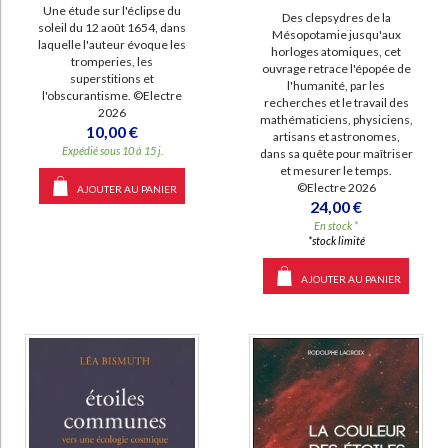
Une étude sur l'éclipse du
Des clepsydres de la
soleil du 12 août 1654, dans
Mésopotamie jusqu'aux
laquelle l'auteur évoque les
horloges atomiques, cet
tromperies, les
ouvrage retrace l'épopée de
superstitions et
l'humanité, par les
l'obscurantisme. ©Electre
recherches et le travail des
2026
mathématiciens, physiciens,
10,00 €
artisans et astronomes,
Expédié sous 10 à 15 j.
dans sa quête pour maîtriser
et mesurer le temps.
©Electre 2026
AJOUTER AU PANIER
24,00 €
En stock *
*stock limité
AJOUTER AU PANIER