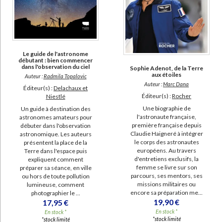
Le guide de l'astronome
débutant : bien commencer
dans l'observation du ciel
Sophie Adenot, de la Terre
aux étoiles
Auteur :
Radmila Topalovic
Auteur :
Marc Dana
Éditeur(s) :
Delachaux et
Éditeur(s) :
Rocher
Niestlé
Une biographie de
Un guide à destination des
l'astronaute française,
astronomes amateurs pour
première française depuis
débuter dans l'observation
Claudie Haigneré à intégrer
astronomique. Les auteurs
le corps des astronautes
présentent la place de la
européens. Au travers
Terre dans l'espace puis
d'entretiens exclusifs, la
expliquent comment
femme se livre sur son
préparer sa séance, en ville
parcours, ses mentors, ses
ou hors de toute pollution
missions militaires ou
lumineuse, comment
encore sa préparation me...
photographier le ...
19,90 €
17,95 €
En stock *
En stock *
*stock limité
*stock limité