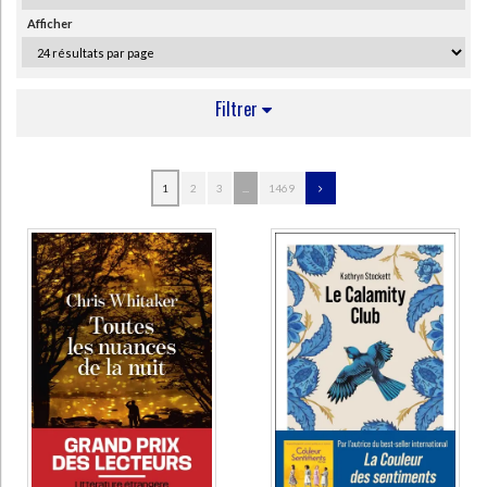
Ecologie - Environnement
Danse
Religions - Spiritualités
Afficher
Bibliothèque de la Pléiade
Critique et histoire littéraire
Histoire de France
Biographies historiques
Classiques scolaires
Littérature ancienne et médiévale
Histoire - Généralités
Histoire des pays
Littérature de voyage
Filtrer
Audio - Livres lus
Histoire ancienne
Géographie
Littérature en version originale
Humour
AUTEUR
Culture scientifique
1
2
3
...
1469
Mannheim, Charles (589)
Bloche, Arthur (347)
Paulme, Marius (207)
Zweig, Stefan (170)
Féral, Eugène (163)
Petit, Georges (134)
Delteil, Loÿs (133)
Dhios (122)