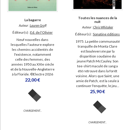
Toutes les nuances de la
La bagarre
nuit
Auteur :
Lauren Groff
Auteur :
Chris Whitaker
Éditeur(s) :
Ed. de l'Olivier
Éditeur(s) :
Sonatine éditions
Neuf nouvelles dans
1975. La petite communauté
lesquelles l'auteure explore
tranquille de Monta Clare
les chemins accidentés de
est bouleversée par la
l'existence, notamment
disparition soudaine du
celle des femmes, des
jeune Patch McCauley. Son
années 1950 au XXIe siècle
tee-shirt maculé de sang a
et de la Nouvelle-Angleterre
été retrouvé dans la forêt
à la Floride. ©Electre 2026
voisine. Alors que Saint, une
22,00 €
amie de Patch, est la seule à
continuer l'enquête, le jeu...
25,90 €
CHARGEMENT...
CHARGEMENT...