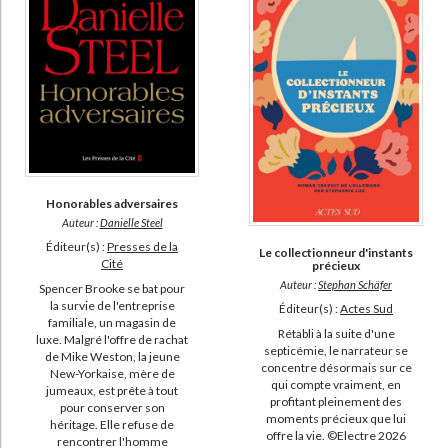
Honorables adversaires
Auteur :
Danielle Steel
Éditeur(s) :
Presses de la
Le collectionneur d'instants
Cité
précieux
Auteur :
Stephan Schäfer
Spencer Brooke se bat pour
la survie de l'entreprise
Éditeur(s) :
Actes Sud
familiale, un magasin de
Rétabli à la suite d'une
luxe. Malgré l'offre de rachat
septicémie, le narrateur se
de Mike Weston, la jeune
concentre désormais sur ce
New-Yorkaise, mère de
qui compte vraiment, en
jumeaux, est prête à tout
profitant pleinement des
pour conserver son
moments précieux que lui
héritage. Elle refuse de
offre la vie. ©Electre 2026
rencontrer l'homme