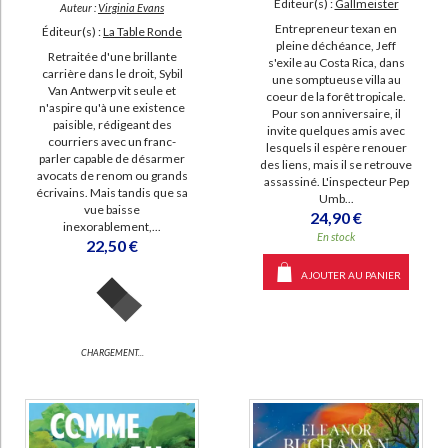
Éditeur(s) :
Gallmeister
Auteur :
Virginia Evans
Entrepreneur texan en
Éditeur(s) :
La Table Ronde
pleine déchéance, Jeff
Retraitée d'une brillante
s'exile au Costa Rica, dans
carrière dans le droit, Sybil
une somptueuse villa au
Van Antwerp vit seule et
coeur de la forêt tropicale.
n'aspire qu'à une existence
Pour son anniversaire, il
paisible, rédigeant des
invite quelques amis avec
courriers avec un franc-
lesquels il espère renouer
parler capable de désarmer
des liens, mais il se retrouve
avocats de renom ou grands
assassiné. L'inspecteur Pep
écrivains. Mais tandis que sa
Umb...
vue baisse
24,90 €
inexorablement,...
En stock
22,50 €
AJOUTER AU PANIER
CHARGEMENT...