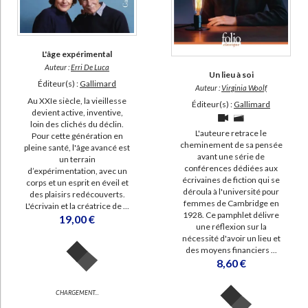
L'âge expérimental
Auteur :
Erri De Luca
Un lieu à soi
Éditeur(s) :
Gallimard
Auteur :
Virginia Woolf
Au XXIe siècle, la vieillesse
Éditeur(s) :
Gallimard
devient active, inventive,
loin des clichés du déclin.
L'auteure retrace le
Pour cette génération en
cheminement de sa pensée
pleine santé, l'âge avancé est
avant une série de
un terrain
conférences dédiées aux
d’expérimentation, avec un
écrivaines de fiction qui se
corps et un esprit en éveil et
déroula à l'université pour
des plaisirs redécouverts.
femmes de Cambridge en
L'écrivain et la créatrice de ...
1928. Ce pamphlet délivre
19,00 €
une réflexion sur la
nécessité d'avoir un lieu et
des moyens financiers ...
8,60 €
CHARGEMENT...