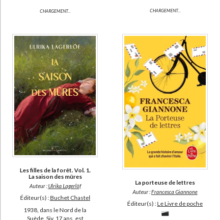
CHARGEMENT...
CHARGEMENT...
Les filles de la forêt. Vol. 1.
La saison des mûres
La porteuse de lettres
Auteur :
Ulrika Lagerlöf
Auteur :
Francesca Giannone
Éditeur(s) :
Buchet Chastel
Éditeur(s) :
Le Livre de poche
1938, dans le Nord de la
Suède. Siv, 17 ans, est