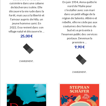
En juin 1934, Anna quitte le
cuisinière dans une cabane
nord de l'Italie pour
de bûcherons isolée. Elle
s'installer avec son mari
découvre la vie rude dans la
dans un petit village de la
forêt, mais aussi la liberté et
région de Salento. Altière et
l'amour auprès de Nila, un
rebelle, elle ne cède pas aux
jeune homme sami. En
coutumes des femmes du
2022, Eva revient dans son
Sud et se présente à
village natal et découvre le ...
l'examen public des services
25,00 €
postaux. Devenue la
première ...
9,90 €
CHARGEMENT...
CHARGEMENT...