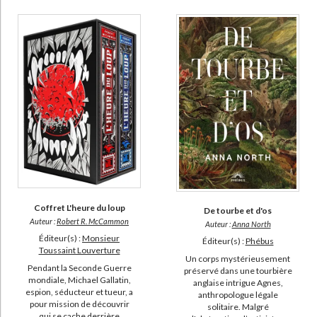
Coffret L'heure du loup
De tourbe et d'os
Auteur :
Robert R. McCammon
Auteur :
Anna North
Éditeur(s) :
Monsieur
Éditeur(s) :
Phébus
Toussaint Louverture
Un corps mystérieusement
Pendant la Seconde Guerre
préservé dans une tourbière
mondiale, Michael Gallatin,
anglaise intrigue Agnes,
espion, séducteur et tueur, a
anthropologue légale
pour mission de découvrir
solitaire. Malgré
qui se cache derrière