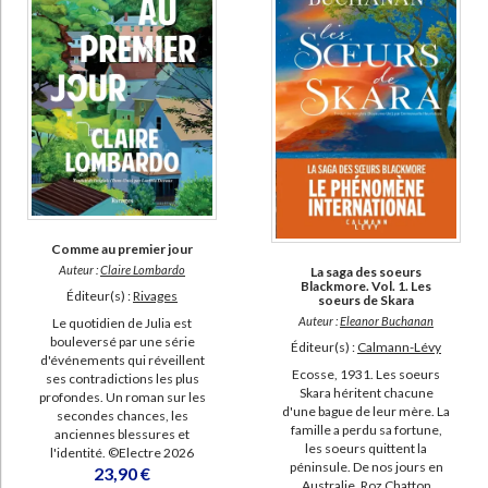
Comme au premier jour
Auteur :
Claire Lombardo
La saga des soeurs
Blackmore. Vol. 1. Les
Éditeur(s) :
Rivages
soeurs de Skara
Auteur :
Eleanor Buchanan
Le quotidien de Julia est
bouleversé par une série
Éditeur(s) :
Calmann-Lévy
d'événements qui réveillent
Ecosse, 1931. Les soeurs
ses contradictions les plus
Skara héritent chacune
profondes. Un roman sur les
d'une bague de leur mère. La
secondes chances, les
famille a perdu sa fortune,
anciennes blessures et
les soeurs quittent la
l'identité. ©Electre 2026
péninsule. De nos jours en
23,90 €
Australie, Roz Chatton