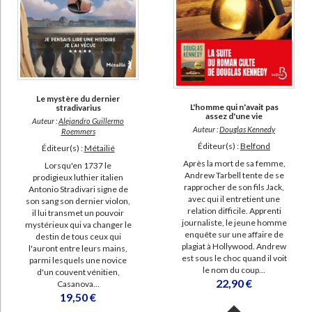
Le mystère du dernier
L'homme qui n'avait pas
stradivarius
assez d'une vie
Auteur :
Alejandro Guillermo
Auteur :
Douglas Kennedy
Roemmers
Éditeur(s) :
Belfond
Éditeur(s) :
Métailié
Après la mort de sa femme,
Lorsqu'en 1737 le
Andrew Tarbell tente de se
prodigieux luthier italien
rapprocher de son fils Jack,
Antonio Stradivari signe de
avec qui il entretient une
son sang son dernier violon,
relation difficile. Apprenti
il lui transmet un pouvoir
journaliste, le jeune homme
mystérieux qui va changer le
enquête sur une affaire de
destin de tous ceux qui
plagiat à Hollywood. Andrew
l'auront entre leurs mains,
est sous le choc quand il voit
parmi lesquels une novice
le nom du coup...
d'un couvent vénitien,
22,90 €
Casanova...
19,50 €