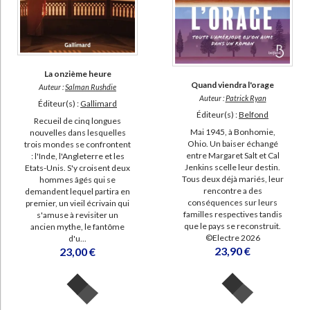
La onzième heure
Quand viendra l'orage
Auteur :
Salman Rushdie
Auteur :
Patrick Ryan
Éditeur(s) :
Gallimard
Éditeur(s) :
Belfond
Recueil de cinq longues
Mai 1945, à Bonhomie,
nouvelles dans lesquelles
Ohio. Un baiser échangé
trois mondes se confrontent
entre Margaret Salt et Cal
: l'Inde, l'Angleterre et les
Jenkins scelle leur destin.
Etats-Unis. S'y croisent deux
Tous deux déjà mariés, leur
hommes âgés qui se
rencontre a des
demandent lequel partira en
conséquences sur leurs
premier, un vieil écrivain qui
familles respectives tandis
s'amuse à revisiter un
que le pays se reconstruit.
ancien mythe, le fantôme
©Electre 2026
d'u...
23,90 €
23,00 €