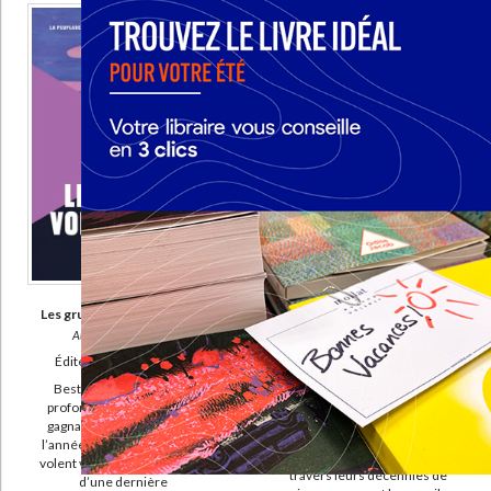
L'amie prodigieuse (14)
CHARGEMENT...
La villa aux étoffes (13)
Nouvelles complètes (13)
DISPONIBILITÉ
epuise (37589)
disponible (35249)
manquant (1458)
a-paraitre (545)
Ghost stories
Les grues volent vers le sud
Auteur :
Siri Hustvedt
Auteur :
Ridzén, Lisa
Éditeur(s) :
Gallimard
Éditeur(s) :
La Peuplade
Siri Hustvedt évoque avec
Bestseller international
délicatesse sa relation avec
profondément émouvant,
Paul Auster, de leur
gagnant du Prix du livre de
rencontre en 1982 à sa
l’année en Suède, Les grues
disparition en 2024. A
volent vers le sud est le récit
travers leurs décennies de
d’une dernière