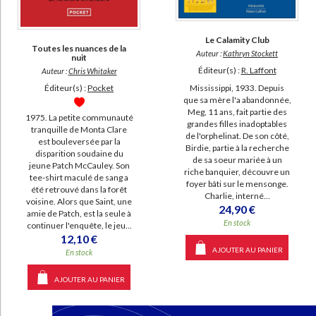
SUPPORT
livre (17368)
Le Calamity Club
Toutes les nuances de la
poche (8753)
Auteur :
Kathryn Stockett
nuit
Éditeur(s) :
R. Laffont
Auteur :
Chris Whitaker
IAD (8706)
Mississippi, 1933. Depuis
Éditeur(s) :
Pocket
document-audio (200)
que sa mère l'a abandonnée,
Meg, 11 ans, fait partie des
revue (106)
1975. La petite communauté
grandes filles inadoptables
tranquille de Monta Clare
de l'orphelinat. De son côté,
coffret (94)
est bouleversée par la
Birdie, partie à la recherche
disparition soudaine du
logiciel-educatif (21)
de sa soeur mariée à un
jeune Patch McCauley. Son
riche banquier, découvre un
tee-shirt maculé de sang a
foyer bâti sur le mensonge.
été retrouvé dans la forêt
SÉRIE
Charlie, interné...
voisine. Alors que Saint, une
24,90 €
amie de Patch, est la seule à
Oeuvres (43)
En stock
continuer l'enquête, le jeu...
12,10 €
Oeuvres complètes (43)
AJOUTER AU PANIER
En stock
Oeuvres romanesques (18)
AJOUTER AU PANIER
Journal (17)
Les sept soeurs (17)