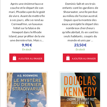
Après une énième fausse
Dominic Salt et ses trois
couche et le départ de son
enfants sont les gardiens de
mari, Phoebe a perdu le goût
Shearwater, une île perdue
de vivre. Avant de mettre fin
au milieu de l'océan austral.
à ses jours, elle se rend au
Depuis que la montée des
Cornwall Inn, un luxueux
eaux a précipité le départ des
hôtel sur la falaise de
nombreux chercheurs
Newport dans le Rhode
qu'elle abritait, ils en sont les
Island, pour profiter de la vie
seuls habitants, coupés du
une dernière fois. Mais s...
monde et unis par ...
9,90 €
23,50 €
En stock
En stock
AJOUTER AU PANIER
AJOUTER AU PANIER