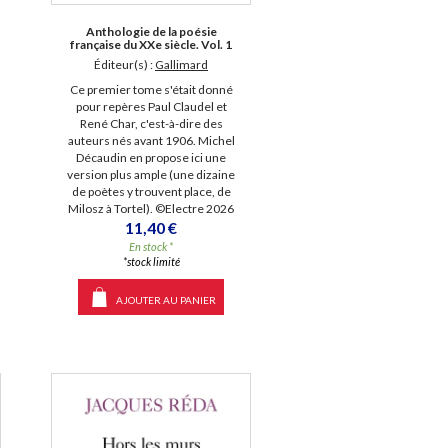
Anthologie de la poésie
française du XXe siècle. Vol. 1
Éditeur(s) :
Gallimard
Ce premier tome s'était donné
pour repères Paul Claudel et
René Char, c'est-à-dire des
auteurs nés avant 1906. Michel
Décaudin en propose ici une
version plus ample (une dizaine
de poètes y trouvent place, de
Milosz à Tortel). ©Electre 2026
11,40 €
En stock *
*stock limité
AJOUTER AU PANIER