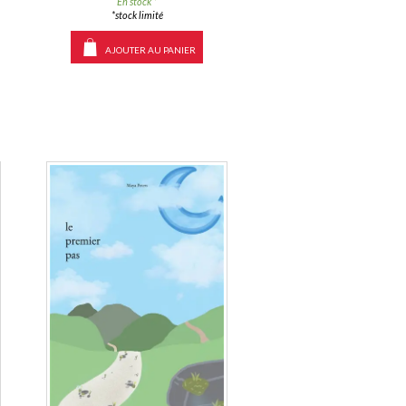
En stock *
*stock limité
AJOUTER AU PANIER