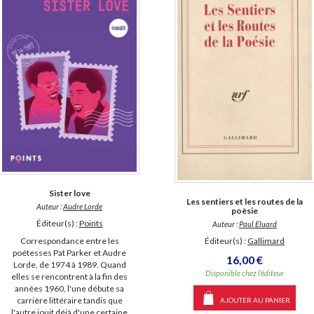
Sister love
Les sentiers et les routes de la
Auteur :
Audre Lorde
poèsie
Éditeur(s) :
Points
Auteur :
Paul Eluard
Correspondance entre les
Éditeur(s) :
Gallimard
poétesses Pat Parker et Audre
16,00 €
Lorde, de 1974 à 1989. Quand
Disponible chez l'éditeur
elles se rencontrent à la fin des
années 1960, l'une débute sa
carrière littéraire tandis que
AJOUTER AU PANIER
l'autre jouit déjà d'une certaine