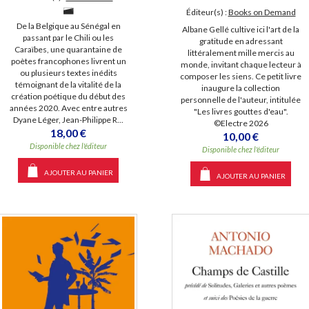
Éditeur(s) :
Books on Demand
De la Belgique au Sénégal en
Albane Gellé cultive ici l'art de la
passant par le Chili ou les
gratitude en adressant
Caraïbes, une quarantaine de
littéralement mille mercis au
poètes francophones livrent un
monde, invitant chaque lecteur à
ou plusieurs textes inédits
composer les siens. Ce petit livre
témoignant de la vitalité de la
inaugure la collection
création poétique du début des
personnelle de l'auteur, intitulée
années 2020. Avec entre autres
"Les livres gouttes d'eau".
Dyane Léger, Jean-Philippe R...
©Electre 2026
18,00 €
10,00 €
Disponible chez l'éditeur
Disponible chez l'éditeur
AJOUTER AU PANIER
AJOUTER AU PANIER