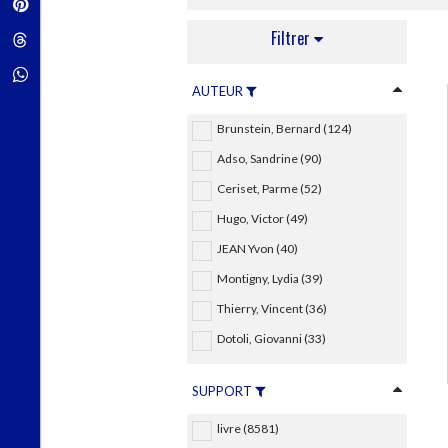
Pinterest
Techniques de construction
SCIENCE FICTION ET FANTASY
Vie familiale
Disciplines paramédicales
Matériaux de l’architecture
Filtrer
Littérature SF et Fantasy
Threads
Ouvrages Généraux
Urbanisme
SOCIOLOGIE
Sociologie générale
Whatsapp
AUTEUR
Travail social
Santé et société
Brunstein, Bernard (124)
ETHNOLOGIE
Adso, Sandrine (90)
Anthropologie
Ceriset, Parme (52)
Ethnologie par pays
Hugo, Victor (49)
JEAN Yvon (40)
Montigny, Lydia (39)
Thierry, Vincent (36)
Dotoli, Giovanni (33)
SUPPORT
livre (8581)