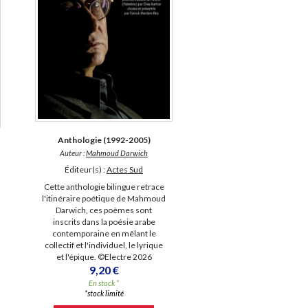
Anthologie (1992-2005)
Auteur :
Mahmoud Darwich
Éditeur(s) :
Actes Sud
Cette anthologie bilingue retrace
l'itinéraire poétique de Mahmoud
Darwich, ces poèmes sont
inscrits dans la poésie arabe
contemporaine en mêlant le
collectif et l'individuel, le lyrique
et l'épique. ©Electre 2026
9,20 €
En stock *
*stock limité