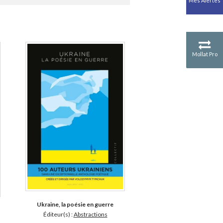
Mes Alertes
Antiquité
Mythologies
GÉOGRAPHIE
Géographie - Démographie -
Territoire
Mollat Pro
CULTURE SCIENTIFIQUE
Essais scientifique
Astronomie
Ukraine, la poésie en guerre
Éditeur(s) :
Abstractions