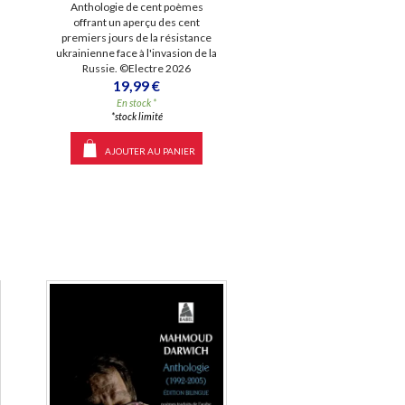
Anthologie de cent poèmes
offrant un aperçu des cent
premiers jours de la résistance
ukrainienne face à l'invasion de la
Russie. ©Electre 2026
19,99 €
En stock *
*stock limité
AJOUTER AU PANIER