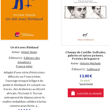
Un été avec Rimbaud
Champs de Castille. Solitudes,
Auteur :
Sylvain Tesson
galeries et autres poèmes.
Éditeur(s) :
Editions des
Poésies de la guerre
équateurs
Auteur :
Antonio Machado
France-Inter
Éditeur(s) :
Gallimard
Adapté d'une série d'émissions
13,80 €
diffusée sur France Inter,
En stock *
l'ouvrage évoque la figure du
*stock limité
poète A. Rimbaud. En suivant ses
traces, des Ardennes au désert
africain, l'écrivain S. Tesson
AJOUTER AU PANIER
entreprend de dépoussiérer le
mythe rimbaldien célébré à la fois
comme anarchiste, a...