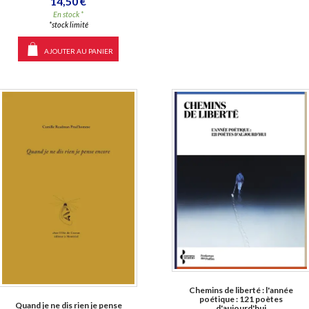
14,50 €
En stock *
*stock limité
AJOUTER AU PANIER
Chemins de liberté : l'année
poétique : 121 poètes
Quand je ne dis rien je pense
d'aujourd'hui