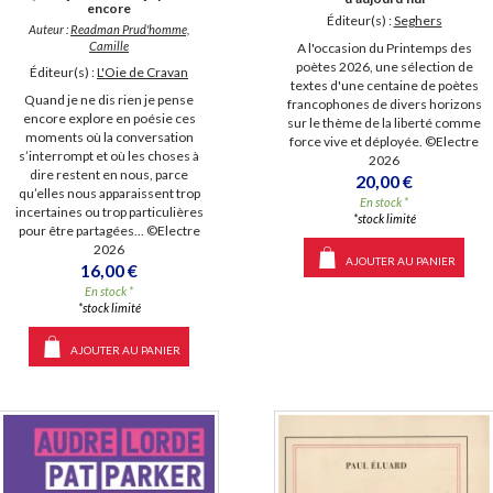
encore
Éditeur(s) :
Seghers
Auteur :
Readman Prud'homme,
Camille
A l'occasion du Printemps des
poètes 2026, une sélection de
Éditeur(s) :
L'Oie de Cravan
textes d'une centaine de poètes
Quand je ne dis rien je pense
francophones de divers horizons
encore explore en poésie ces
sur le thème de la liberté comme
moments où la conversation
force vive et déployée. ©Electre
s’interrompt et où les choses à
2026
dire restent en nous, parce
20,00 €
qu’elles nous apparaissent trop
En stock *
incertaines ou trop particulières
*stock limité
pour être partagées... ©Electre
2026
AJOUTER AU PANIER
16,00 €
En stock *
*stock limité
AJOUTER AU PANIER