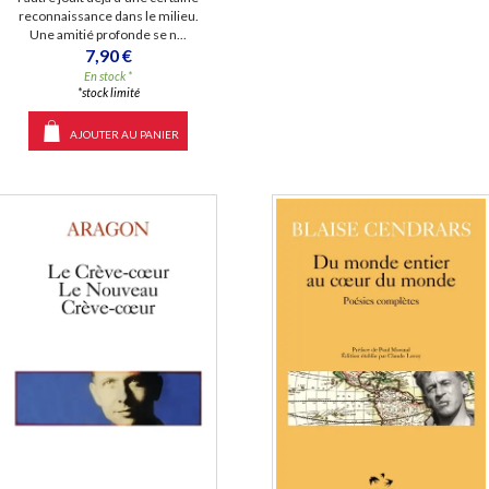
reconnaissance dans le milieu.
Une amitié profonde se n...
7,90 €
En stock *
*stock limité
AJOUTER AU PANIER