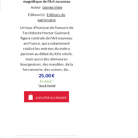
magnifique de l'Art nouveau
Auteur :
Georges Vigne
Éditeur(s) :
Editions du
patrimoine
Un tour d'horizon de l'oeuvre de
l'architecte Hector Guimard,
figure centrale de l'Art nouveau
en France, qui a notamment
réalisé les entrées du métro
parisien au début du XXe siècle,
mais aussi des demeures
bourgeoises, des meubles, de la
ferronnerie, des usines, de...
25,00 €
En stock *
*stock limité
AJOUTER AU PANIER