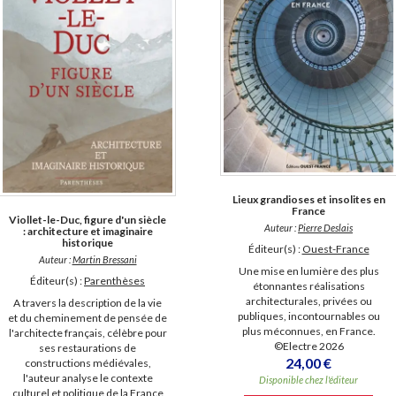
Lieux grandioses et insolites en
France
Viollet-le-Duc, figure d'un siècle
Auteur :
Pierre Deslais
: architecture et imaginaire
historique
Éditeur(s) :
Ouest-France
Auteur :
Martin Bressani
Une mise en lumière des plus
Éditeur(s) :
Parenthèses
étonnantes réalisations
architecturales, privées ou
A travers la description de la vie
publiques, incontournables ou
et du cheminement de pensée de
plus méconnues, en France.
l'architecte français, célèbre pour
©Electre 2026
ses restaurations de
24,00 €
constructions médiévales,
l'auteur analyse le contexte
Disponible chez l'éditeur
culturel et politique de la France