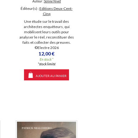
Auteur :
Soline Nivet
Éditeur(s) :
Editions Deux-Cent-
Cinq
Une étude sur le travail des
architectes enquêteurs, qui
mobilisent leurs outils pour
analyser le réel, reconstituer des
faits et collecter des preuves.
©Electre 2026
12,00 €
En stock *
*stock limité
AJOUTER AU PANIER