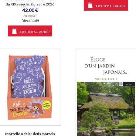
du XIXe siècle. ©Electre 2026
AJOUTER AU PANIER
42,00 €
En stock *
*stock limité
AJOUTER AU PANIER
Mortelle Adèle : défis mortels