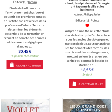
Éditeur(s) :
Infolio
climat, les épidémies et l'énergie
ont façonné la ville et les
Etude de l'influence de
bâtiments
l'environnement physique et
Auteur :
Philippe Rahm
éducatif des premières années
Éditeur(s) :
Points
de l'artiste dans l'exercice de sa
profession d'adulte. Tente de
déterminer les éléments
Adaptée d'une thèse, cette étude
essentiels de sa formation en
aborde le champ de l'architecture
prenant en compte des sources
sous les angles physiologique et
et documents négligés par
météorologique. L'auteur analyse
d'autres c...
les fondements des formes, des
30,45 €
matières et des aménagements,
Disponible chez l'éditeur
mettant en lumière les enjeux
sanitaires, comme le besoin de
stocker, de ...
AJOUTER AU PANIER
13,55 €
En stock
AJOUTER AU PANIER