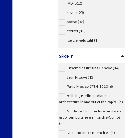
IAD (812)
revue (95)
poche (32)
coffret (16)
logiciel-educatif (1)
SÉRIE
Ensembles urbains Genève (14)
Jean Prouvé (13)
Paris-Mexico 1784-1910 (6)
Building Berlin : the latest
architecture in and out of the capital (5)
Guide de l'architecture moderne
& contemporaine en Franche-Comté
(4)
Monuments et mémoires (4)