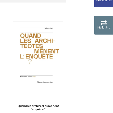
Mes Alertes
Antiquité
Mythologies
GÉOGRAPHIE
Géographie - Démographie -
Territoire
Mollat Pro
CULTURE SCIENTIFIQUE
Essais scientifique
Astronomie
Quand les architectes mènent
l'enquête ?