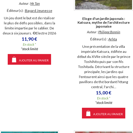
Auteur :
Mr Tan
Éditeur(s) :
Bayard Jeunesse
Un jeu dont le but est de réaliser
Eloge d'un jardin japonais :
Katsura, mythe de l'architecture
le plus de défis possibles, dans la
japonaise
limite impartie par le sablier. De
Auteur :
Philippe Bonnin
deux à six joueurs. ©Electre 2026
11,90 €
Éditeur(s) :
Arléa
En stock *
Une présentation de la villa
*stock limité
impériale Katsura, édifiée au
début du XVIIe siècle par le prince
AJOUTER AU PANIER
Toshihito puis par son fils
Toshitada. Décrivant la structure
principale, les jardins qui
l'entourent ainsi que les quatre
pavillons de thé bordant l'étang
central, l'archi...
15,00 €
En stock *
*stock limité
AJOUTER AU PANIER