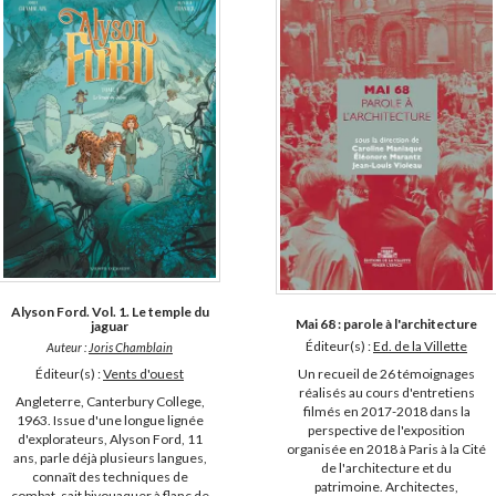
Alyson Ford. Vol. 1. Le temple du
Mai 68 : parole à l'architecture
jaguar
Éditeur(s) :
Ed. de la Villette
Auteur :
Joris Chamblain
Éditeur(s) :
Vents d'ouest
Un recueil de 26 témoignages
réalisés au cours d'entretiens
Angleterre, Canterbury College,
filmés en 2017-2018 dans la
1963. Issue d'une longue lignée
perspective de l'exposition
d'explorateurs, Alyson Ford, 11
organisée en 2018 à Paris à la Cité
ans, parle déjà plusieurs langues,
de l'architecture et du
connaît des techniques de
patrimoine. Architectes,
combat, sait bivouaquer à flanc de