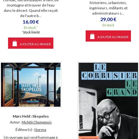
historiens, urbanistes,
montagne et trouver de l'eau
ingénieurs, militants et
dans le désert. Quand elle reçoit
administrateurs c...
de l'autre b...
29,00 €
16,00 €
En stock
En stock *
*stock limité
AJOUTER AU PANIER
AJOUTER AU PANIER
Marc Held : Skopelos
Auteur :
Michèle Champenois
Éditeur(s) :
Norma
Un ouvrage qui rend hommage à