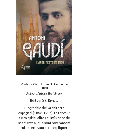
Antoni Gaudi : l'architecte de
Dieu
Auteur :
Patrick Sbalchiero
Éditeur(s) :
Ephata
Biographie de l'architecte
espagnol (1852-1926). La ferveur
de sa spiritualité et l'influence de
sa foi catholique sont notamment
mises en avant pour expliquer