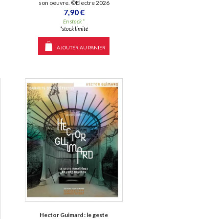
son oeuvre. ©Electre 2026
7,90 €
En stock *
*stock limité
AJOUTER AU PANIER
Hector Guimard : le geste