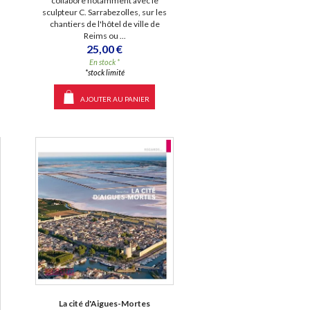
collabore notamment avec le
sculpteur C. Sarrabezolles, sur les
chantiers de l'hôtel de ville de
Reims ou ...
25,00 €
En stock *
*stock limité
AJOUTER AU PANIER
La cité d'Aigues-Mortes