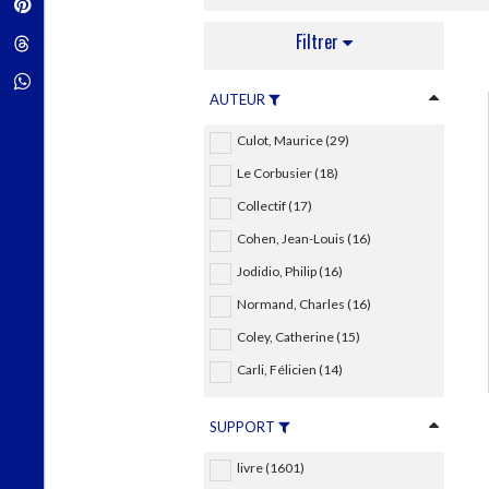
Pinterest
Techniques de construction
SCIENCE FICTION ET FANTASY
Vie familiale
Disciplines paramédicales
Matériaux de l’architecture
Filtrer
Littérature SF et Fantasy
Threads
Ouvrages Généraux
Urbanisme
SOCIOLOGIE
Sociologie générale
Whatsapp
AUTEUR
Travail social
Santé et société
Culot, Maurice (29)
ETHNOLOGIE
Le Corbusier (18)
Anthropologie
Collectif (17)
Ethnologie par pays
Cohen, Jean-Louis (16)
Jodidio, Philip (16)
Normand, Charles (16)
Coley, Catherine (15)
Carli, Félicien (14)
SUPPORT
livre (1601)