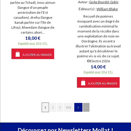
Auteur :
Gorka Bourdet-Gobin
parlée au Tchad), innu-aimun
(langue d'un peuple
Éditeur(s) :
William Blake
amérindien de l'Est
Recueil de poèmes
canadien), drehu (langue
évoquant avec un degré de
kanak parlée sur l'île de
symbolisation minimal le
Lifou), khwedam (langue de
moment de la récolte dans
certains abori...
une exploitation de noix en
18,00 €
Dordogne. Ils visent à
Expédié sous 10 à 15 j.
illustrer l'aliénation au travail
autant qu'à désaliéner le
AJOUTER AU PANIER
poème vis-à-vis de ce sujet.
©Electre 2026
14,00 €
Expédié sous 10 à 15 j.
AJOUTER AU PANIER
1
2
3
888
...
Découvrez nos Newsletters Mollat !