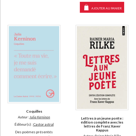
AJOUTER AU PANIER
Coquilles
Auteur :
Julia Kerninon
Lettres à un jeune poète :
édition complète avec les
Éditeur(s) :
Castor astral
lettres de Franz Xaver
Kappus
Des poèmes présentés
Auteur :
Rainer Maria Rilke