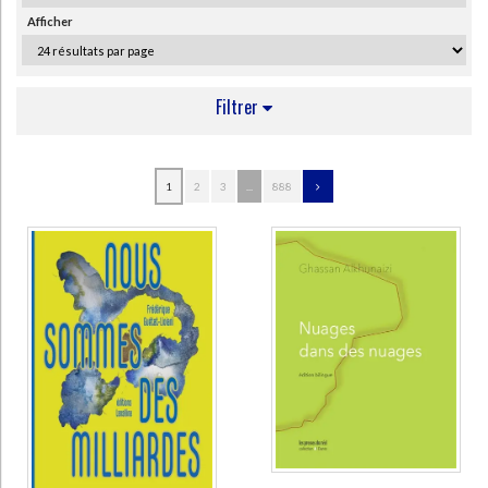
Ecologie - Environnement
Danse
Religions - Spiritualités
Afficher
Bibliothèque de la Pléiade
Critique et histoire littéraire
Histoire de France
Biographies historiques
Classiques scolaires
Littérature ancienne et médiévale
Histoire - Généralités
Histoire des pays
Filtrer
Littérature de voyage
Audio - Livres lus
Histoire ancienne
Géographie
Littérature en version originale
Humour
AUTEUR
Culture scientifique
1
2
3
...
888
Dotoli, Giovanni (78)
Ancet, Jacques (53)
Volkovitch, Michel (49)
Rilke, Rainer Maria (48)
Tirvaudey, Robert (45)
Rougier, Vincent (44)
Tancelin, Philippe (44)
Lambersy, Werner (42)