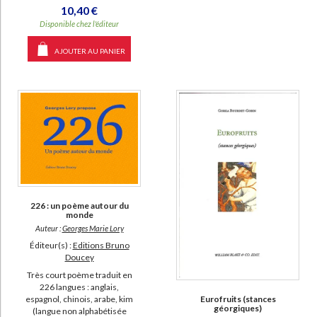
10,40 €
Disponible chez l'éditeur
AJOUTER AU PANIER
226 : un poème autour du
monde
Auteur :
Georges Marie Lory
Éditeur(s) :
Editions Bruno
Doucey
Très court poème traduit en
226 langues : anglais,
espagnol, chinois, arabe, kim
Eurofruits (stances
géorgiques)
(langue non alphabétisée