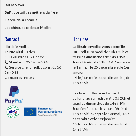
RetroNews
BnF : portail des métiers du livre
Cercle de la librairie
Les chèques cadeaux Mollat
Contact
Horaires
Librairie Mollat
La librairie Mollat vous accueille
15 rue Vital-Carles
Du lundi au samedi de 10h à 20h et
33 080 Bordeaux Cedex
tous les dimanches de 14h à 19h
Standard :
05 56 56 40 40
Jours fériés : de 11h à 19h* excepté
Service client mollat.com :
05 56
le 1er mai, le 25 décembre et le 1er
56 40 83
janvier
Contactez-nous
* Si le jour férié est un dimanche, de
14h à 19h
Le clic et collecte est ouvert
du lundi au samedi de 9h30 à 20h et
tous les dimanches de 14h à 19h
Jour fériés : tous les jours fériés de
11h à 19h* excepté le 1er mai, le 25
décembre et le 1er janvier
* Si le jour férié est un dimanche de
14h à 19h