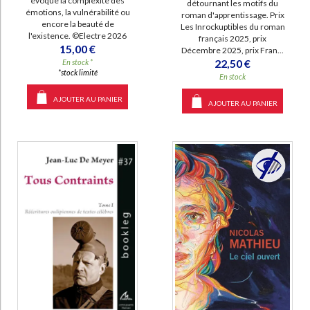
évoque la complexité des
détournant les motifs du
émotions, la vulnérabilité ou
roman d'apprentissage. Prix
encore la beauté de
Les Inrockuptibles du roman
l'existence. ©Electre 2026
français 2025, prix
15,00 €
Décembre 2025, prix Fran...
22,50 €
En stock *
*stock limité
En stock
AJOUTER AU PANIER
AJOUTER AU PANIER