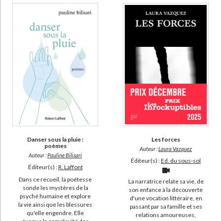
Danser sous la pluie :
Les forces
poèmes
Auteur :
Laura Vazquez
Auteur :
Pauline Bilisari
Éditeur(s) :
Ed. du sous-sol
Éditeur(s) :
R. Laffont
Dans ce recueil, la poétesse
La narratrice relate sa vie, de
sonde les mystères de la
son enfance à la découverte
psyché humaine et explore
d'une vocation littéraire, en
la vie ainsi que les blessures
passant par sa famille et ses
qu'elle engendre. Elle
relations amoureuses,