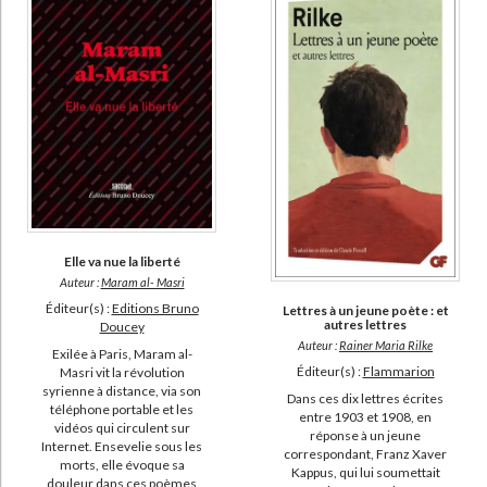
Elle va nue la liberté
Auteur :
Maram al- Masri
Éditeur(s) :
Editions Bruno
Lettres à un jeune poète : et
autres lettres
Doucey
Auteur :
Rainer Maria Rilke
Exilée à Paris, Maram al-
Éditeur(s) :
Flammarion
Masri vit la révolution
syrienne à distance, via son
Dans ces dix lettres écrites
téléphone portable et les
entre 1903 et 1908, en
vidéos qui circulent sur
réponse à un jeune
Internet. Ensevelie sous les
correspondant, Franz Xaver
morts, elle évoque sa
Kappus, qui lui soumettait
douleur dans ces poèmes