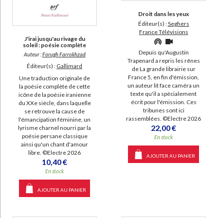
Droit dans les yeux
Éditeur(s) :
Seghers
France Télévisions
J'irai jusqu'au rivage du
soleil : poésie complète
Depuis qu'Augustin
Auteur :
Forugh Farrokhzad
Trapenard a repris les rênes
Éditeur(s) :
Gallimard
de La grande librairie sur
France 5, en fin d'émission,
Une traduction originale de
un auteur lit face caméra un
la poésie complète de cette
texte qu'il a spécialement
icône de la poésie iranienne
écrit pour l'émission. Ces
du XXe siècle, dans laquelle
tribunes sont ici
se retrouve la cause de
rassemblées. ©Electre 2026
l'émancipation féminine, un
22,00 €
lyrisme charnel nourri par la
poésie persane classique
En stock
ainsi qu'un chant d'amour
libre. ©Electre 2026
AJOUTER AU PANIER
10,40 €
En stock
AJOUTER AU PANIER