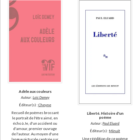
Adèle aux couleurs
Auteur :
Loïc Demey
Éditeur(s) :
Cheyne
Recueil de poèmes brossant
Liberté. Histoire d'un
poème
le portrait de l'être aimé, en
écho à Je, d'un accident ou
Auteur :
Paul Eluard
d'amour, premier ouvrage
Éditeur(s) :
Minuit
de l'auteur. Au moyen d'une
Une réédition de ce poème
langue picturale centrée sur