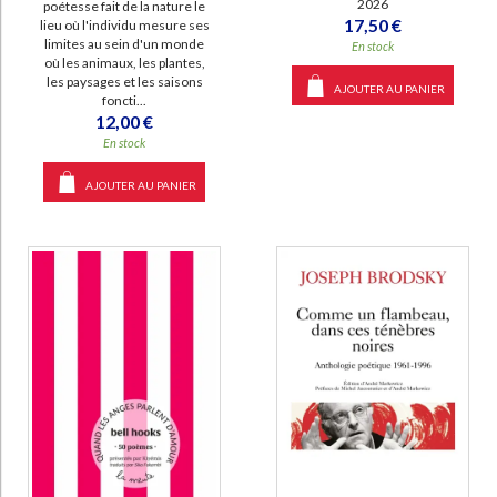
2026
poétesse fait de la nature le
17,50 €
lieu où l'individu mesure ses
limites au sein d'un monde
En stock
où les animaux, les plantes,
les paysages et les saisons
AJOUTER AU PANIER
foncti...
12,00 €
En stock
AJOUTER AU PANIER