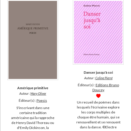
Poésies didactiques = Sinngedichte (9)
Liturgie (8)
Poésie (8)
Anthèses poétiques (7)
DISPONIBILITÉ
disponible (21292)
epuise (10958)
Danser jusqu'à soi
manquant (1204)
Auteur :
Coline Pierré
a-paraitre (165)
Éditeur(s) :
Editions Bruno
Amérique primitive
Doucey
Auteur :
Mary Oliver
Éditeur(s) :
Poesis
Un recueil de poèmes dans
lesquels l'écrivaine explore
S'inscrivant dans une
les corps multiples de
certaine tradition
chaque être humain, qui se
américaine qui la rapproche
renouvellent et se renouent
de Henry David Thoreau ou
dans la danse. ©Electre
d'Emily Dickinson, la