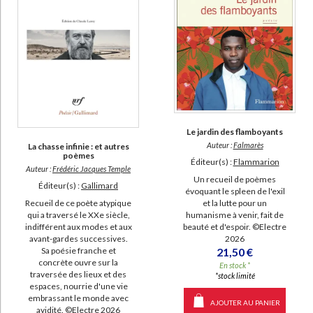
Le jardin des flamboyants
Auteur :
Falmarès
La chasse infinie : et autres
poèmes
Éditeur(s) :
Flammarion
Auteur :
Frédéric Jacques Temple
Un recueil de poèmes
Éditeur(s) :
Gallimard
évoquant le spleen de l'exil
et la lutte pour un
Recueil de ce poète atypique
humanisme à venir, fait de
qui a traversé le XXe siècle,
beauté et d'espoir. ©Electre
indifférent aux modes et aux
2026
avant-gardes successives.
21,50 €
Sa poésie franche et
concrète ouvre sur la
En stock *
traversée des lieux et des
*stock limité
espaces, nourrie d'une vie
embrassant le monde avec
AJOUTER AU PANIER
avidité. ©Electre 2026