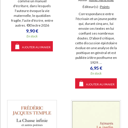
comme un manuel
d'écriture, dans lesquels
Éditeur(s) :
Points
l'auteure évoque la vie
Correspondance entre
maternelle, le quotidien
l'écrivain et un jeune poète
fragile, l'acte d'écrire, entre
qui, durant cinq ans, lui
autres. ©Electre 2026
envoie ses textes en lui
9,90 €
confiant ses nombreux
En stock
doutes. D'abord critique,
cette discussion épistolaire
AJOUTER AU PANIER
évolue en une analyse de la
poétique en général et est
publiée à titre posthume en
1929. ...
6,95 €
En stock
AJOUTER AU PANIER