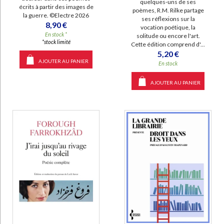
quelques-uns de ses
écrits à partir des images de
poèmes, R.M. Rilke partage
la guerre. ©Electre 2026
ses réflexions sur la
8,90 €
vocation poétique, la
En stock *
solitude ou encore l'art.
*stock limité
Cette édition comprend d'...
5,20 €
AJOUTER AU PANIER
En stock
AJOUTER AU PANIER