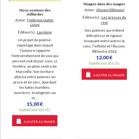
SUPPORT
Nuages dans des nuages
Auteur :
Ghassan Alkhunaizi
Nous sommes des
livre (17581)
milliardes
Éditeur(s) :
Les presses du
Auteur :
Frédérique Guétat-
IAD (2498)
réel
Liviani
Des poèmes qui mêlent
poche (1014)
Éditeur(s) :
Lanskine
délicatesse et rigueur,
Un projet de poème-
revue (133)
évoquant entre autres le
reportage dans lequel
sens, l'infinité et l'illusion.
document-audio (28)
l'auteure rapporte
©Electre 2026
l'entremêlement de voix qui
12,00 €
coffret (27)
percent nuit et jour sous sa
Expédié sous 10 à 15 j.
fenêtre, en plein centre de
musique (4)
Marseille. Son écriture
AJOUTER AU PANIER
alterne entre poèmes en
logiciel-educatif (3)
prose et en vers, abordant
les luttes humbles,
ouvrières, écologistes ou
SÉRIE
m...
15,00 €
Oeuvres complètes (70)
Expédié sous 10 à 15 j.
Oeuvres poétiques (39)
AJOUTER AU PANIER
Oeuvres (23)
Les mots et les cieux (19)
CHARGEMENT...