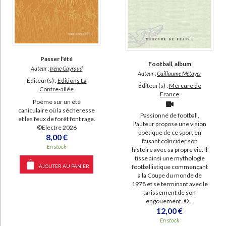
Passer l'été
Football, album
Auteur :
Irène Gayraud
Auteur :
Guillaume Métayer
Éditeur(s) :
Editions La
Éditeur(s) :
Mercure de
Contre-allée
France
Poème sur un été
caniculaire où la sécheresse
Passionné de football,
et les feux de forêt font rage.
l'auteur propose une vision
©Electre 2026
poétique de ce sport en
8,00 €
faisant coïncider son
En stock
histoire avec sa propre vie. Il
tisse ainsi une mythologie
footballistique commençant
AJOUTER AU PANIER
à la Coupe du monde de
1978 et se terminant avec le
tarissement de son
engouement. ©...
12,00 €
En stock