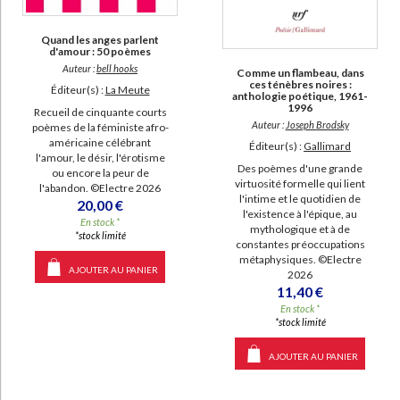
Quand les anges parlent
d'amour : 50 poèmes
Auteur :
bell hooks
Comme un flambeau, dans
ces ténèbres noires :
Éditeur(s) :
La Meute
anthologie poétique, 1961-
1996
Recueil de cinquante courts
Auteur :
Joseph Brodsky
poèmes de la féministe afro-
américaine célébrant
Éditeur(s) :
Gallimard
l'amour, le désir, l'érotisme
Des poèmes d'une grande
ou encore la peur de
virtuosité formelle qui lient
l'abandon. ©Electre 2026
l'intime et le quotidien de
20,00 €
l'existence à l'épique, au
En stock *
mythologique et à de
*stock limité
constantes préoccupations
métaphysiques. ©Electre
AJOUTER AU PANIER
2026
11,40 €
En stock *
*stock limité
AJOUTER AU PANIER