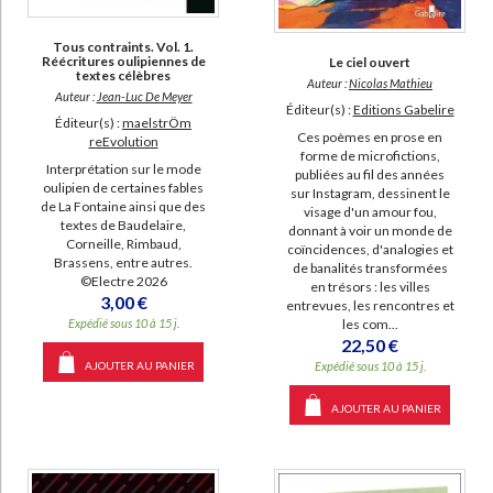
Tous contraints. Vol. 1.
Réécritures oulipiennes de
Le ciel ouvert
textes célèbres
Auteur :
Nicolas Mathieu
Auteur :
Jean-Luc De Meyer
Éditeur(s) :
Editions Gabelire
Éditeur(s) :
maelstrÖm
Ces poèmes en prose en
reEvolution
forme de microfictions,
Interprétation sur le mode
publiées au fil des années
oulipien de certaines fables
sur Instagram, dessinent le
de La Fontaine ainsi que des
visage d'un amour fou,
textes de Baudelaire,
donnant à voir un monde de
Corneille, Rimbaud,
coïncidences, d'analogies et
Brassens, entre autres.
de banalités transformées
©Electre 2026
en trésors : les villes
3,00 €
entrevues, les rencontres et
les com...
Expédié sous 10 à 15 j.
22,50 €
Expédié sous 10 à 15 j.
AJOUTER AU PANIER
AJOUTER AU PANIER