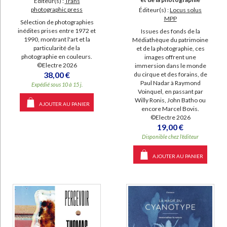
Éditeur(s) :
Trans
photographic press
Éditeur(s) :
Locus solus
MPP
Sélection de photographies
inédites prises entre 1972 et
Issues des fonds de la
1990, montrant l'art et la
Médiathèque du patrimoine
particularité de la
et de la photographie, ces
photographie en couleurs.
images offrent une
©Electre 2026
immersion dans le monde
38,00 €
du cirque et des forains, de
Paul Nadar à Raymond
Expédié sous 10 à 15 j.
Voinquel, en passant par
Willy Ronis, John Batho ou
AJOUTER AU PANIER
encore Marcel Bovis.
©Electre 2026
19,00 €
Disponible chez l'éditeur
AJOUTER AU PANIER