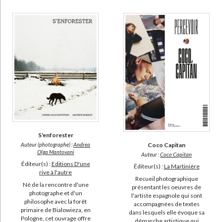
S'enforester
Auteur (photographe) :
Andrea
Coco Capitan
Olga Mantovani
Auteur :
Coco Capitan
Éditeur(s) :
Editions D'une
Éditeur(s) :
La Martinière
rive à l'autre
Recueil photographique
Né de la rencontre d'une
présentant les oeuvres de
photographe et d'un
l'artiste espagnole qui sont
philosophe avec la forêt
accompagnées de textes
primaire de Bialowieza, en
dans lesquels elle évoque sa
Pologne, cet ouvrage offre
démarche artistique qui