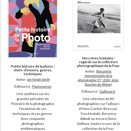
Nos rêves lointains :
regards sur la collection
photographique de la Fnac
Petite histoire de la photo :
chefs-d'oeuvre, genres,
Auteur :
Rencontres
techniques
internationales de la
Auteur :
Ian Haydn Smith
photographie (57 ; 2026 ; Arles,
Bouches-du-Rhône)
Éditeur(s) :
Flammarion
Éditeur(s) :
Gallimard
Une synthèse sur les
grandes périodes de
Une sélection de 80
l'histoire de la photographie,
photographies sur l'ailleurs
l'évolution de ses
d'Henri Cartier-Bresson,
techniques et ses genres.
Tina Modotti, Berenice
Avec cinquante
Abbott ou encore Denis
photographies
Dailleux, toutes issues de la
emblématiques
collection de la Fnac,