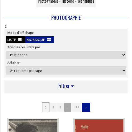
Photographie - Histoire - Techniques
PHOTOGRAPHIE
1
Mode d'affichage
LISTE
MOSAIQUE
Trier les résultats par
Afficher
Filtrer
AUTEUR
1
2
3
...
479
Poivert, Michel (55)
Caujolle, Christian (52)
Douillet, Joël (50)