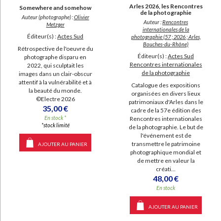
Arles 2026, les Rencontres
Somewhere and somehow
de la photographie
Auteur (photographe) :
Olivier
Auteur :
Rencontres
Metzger
internationales de la
Éditeur(s) :
Actes Sud
photographie (57 ; 2026 ; Arles,
Bouches-du-Rhône)
Rétrospective de l'oeuvre du
Éditeur(s) :
Actes Sud
photographe disparu en
Rencontres internationales
2022, qui sculptait les
de la photographie
images dans un clair-obscur
attentif à la vulnérabilité et à
Catalogue des expositions
la beauté du monde.
organisées en divers lieux
©Electre 2026
patrimoniaux d'Arles dans le
35,00 €
cadre de la 57e édition des
En stock *
Rencontres internationales
*stock limité
de la photographie. Le but de
l'événement est de
transmettre le patrimoine
AJOUTER AU PANIER
photographique mondial et
de mettre en valeur la
créati...
48,00 €
En stock
AJOUTER AU PANIER