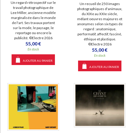
Un regard rétrospectif sur le
Un recueil de 250 images
manquant (674)
travail photographique de
photographiques d'animaux,
Lee Miller, ancienne modèle
du XIXe au XXIe siècle,
a-paraitre (499)
marginalisée dans le monde
mêlant oeuvres majeures et
de l'art. Ses travaux portent
anonymes selon six types de
sur la mode, le paysage, le
regard : anatomique,
reportage ou encore la
performatif, affectif, fasciné,
publicité. ©Electre 2026
éthique et plastique.
55,00 €
©Electre 2026
55,00 €
En stock
En stock
AJOUTER AU PANIER
AJOUTER AU PANIER