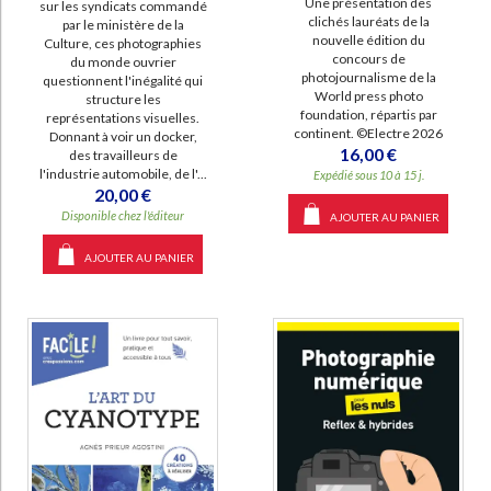
Une présentation des
sur les syndicats commandé
clichés lauréats de la
par le ministère de la
nouvelle édition du
Culture, ces photographies
concours de
du monde ouvrier
photojournalisme de la
questionnent l'inégalité qui
World press photo
structure les
foundation, répartis par
représentations visuelles.
continent. ©Electre 2026
Donnant à voir un docker,
16,00 €
des travailleurs de
l'industrie automobile, de l'...
Expédié sous 10 à 15 j.
20,00 €
Disponible chez l'éditeur
AJOUTER AU PANIER
AJOUTER AU PANIER