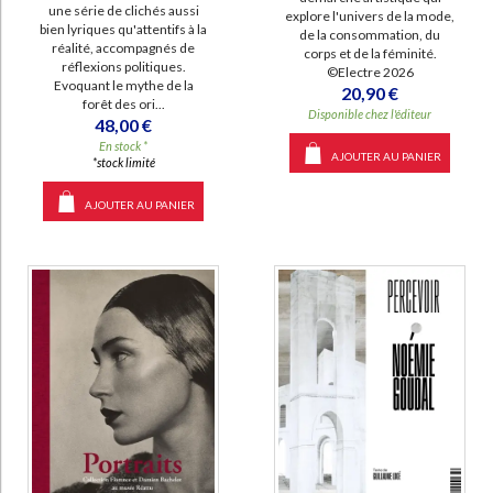
une série de clichés aussi
explore l'univers de la mode,
bien lyriques qu'attentifs à la
de la consommation, du
réalité, accompagnés de
corps et de la féminité.
réflexions politiques.
©Electre 2026
Evoquant le mythe de la
20,90 €
forêt des ori...
Disponible chez l'éditeur
48,00 €
En stock *
AJOUTER AU PANIER
*stock limité
AJOUTER AU PANIER