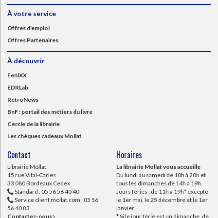
À votre service
Offres d'emploi
Offres Partenaires
À découvrir
FeniXX
EDRLab
RetroNews
BnF : portail des métiers du livre
Cercle de la librairie
Les chèques cadeaux Mollat
Contact
Horaires
Librairie Mollat
La librairie Mollat vous accueille
15 rue Vital-Carles
Du lundi au samedi de 10h à 20h et
33 080 Bordeaux Cedex
tous les dimanches de 14h à 19h
Standard :
05 56 56 40 40
Jours fériés : de 11h à 19h* excepté
Service client mollat.com :
05 56
le 1er mai, le 25 décembre et le 1er
56 40 83
janvier
Contactez-nous
* Si le jour férié est un dimanche, de