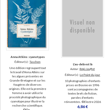
Anna Atkins : cyanotypes
Éditeur(s) :
Taschen
L'au-delà est là
Une édition regroupant tout
Auteur :
Régis Jauffret
le travail d'Anna Atkins sur
Éditeur(s) :
Le Point du jour
les algues présentes en
Grande-Bretagne et sur les
10 photographies d'enfants
fougères de diverses
prises en Bosnie en 1996
origines. Elle est la première
sont accompagnées de
femme à avoir utilisé le
textes brefs de fiction,
procédé photographique du
paroles d'enfants
cyanotype pour illustrer la
réinventées. ©Electre 2026
recherche scientifique.
6,86 €
©Ele...