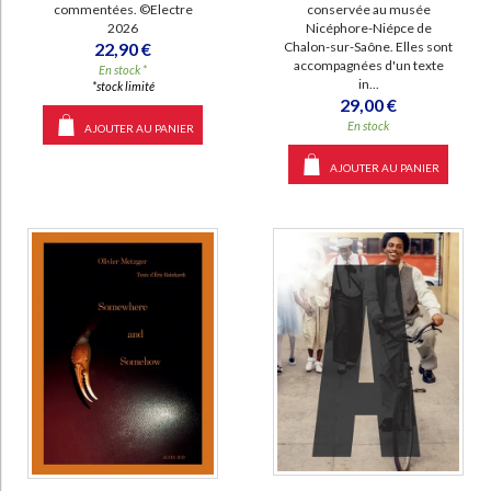
commentées. ©Electre
conservée au musée
2026
Nicéphore-Niépce de
22,90 €
Chalon-sur-Saône. Elles sont
accompagnées d'un texte
En stock *
in...
*stock limité
29,00 €
En stock
AJOUTER AU PANIER
AJOUTER AU PANIER