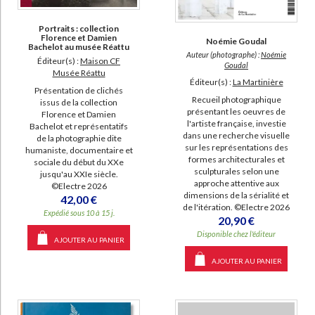
Portraits : collection
Florence et Damien
Noémie Goudal
Bachelot au musée Réattu
Auteur (photographe) :
Noémie
Éditeur(s) :
Maison CF
Goudal
Musée Réattu
Éditeur(s) :
La Martinière
Présentation de clichés
Recueil photographique
issus de la collection
présentant les oeuvres de
Florence et Damien
l'artiste française, investie
Bachelot et représentatifs
dans une recherche visuelle
de la photographie dite
sur les représentations des
humaniste, documentaire et
formes architecturales et
sociale du début du XXe
sculpturales selon une
jusqu'au XXIe siècle.
approche attentive aux
©Electre 2026
dimensions de la sérialité et
42,00 €
de l'itération. ©Electre 2026
Expédié sous 10 à 15 j.
20,90 €
Disponible chez l'éditeur
AJOUTER AU PANIER
AJOUTER AU PANIER