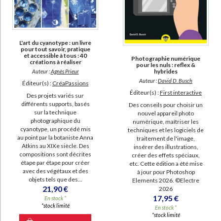
L'art du cyanotype : un livre
pour tout savoir, pratique
et accessible à tous : 40
Photographie numérique
créations à réaliser
pour les nuls : reflex &
hybrides
Auteur :
Agnès Prieur
Auteur :
David D. Busch
Éditeur(s) :
CréaPassions
Éditeur(s) :
First interactive
Des projets variés sur
différents supports, basés
Des conseils pour choisir un
sur la technique
nouvel appareil photo
photographique du
numérique, maîtriser les
cyanotype, un procédé mis
techniques et les logiciels de
au point par la botaniste Anna
traitement de l'image,
Atkins au XIXe siècle. Des
insérer des illustrations,
compositions sont décrites
créer des effets spéciaux,
étape par étape pour créer
etc. Cette édition a été mise
avec des végétaux et des
à jour pour Photoshop
objets tels que des...
Elements 2026. ©Electre
21,90 €
2026
17,95 €
En stock *
*stock limité
En stock *
*stock limité