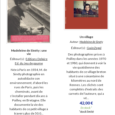
Chéroux, Clément (47)
Gaymard, Alain (41)
Photostravellers, Photostravellers (40)
Depardon, Raymond (38)
Un village
Plossu, Bernard (37)
Auteur :
Madeleine de Sinety
Éditeur(s) :
GwinZegal
SUPPORT
Madeleine de Sinéty : une
vie
Des photographies prises à
Poilley dans les années 1970
Éditeur(s) :
Editions Delpire
livre (9926)
et 1980, qui donnent à voir la
Ed. du Jeu de paume
vie quotidienne des
IAD (1095)
Née à Paris en 1934, M. de
habitants de ce village breton
Sinéty photographie en
poche (262)
situé à une soixantaine de
autodidacte son
kilomètres au nord de
environnement, d'abord les
revue (113)
Rennes. Les clichés sont
rues de Paris, puis les
complétés d'extraits des
coffret (70)
cheminots, avant de
carnets de l'auteure, qui a
s'installer pendant dix ans à
vé...
film (6)
Poilley, en Bretagne. Elle
42,00 €
documente la vie des
document-audio (3)
En stock *
habitants de ce petit village à
*stock limité
travers plus de 50.0...
logiciel-educatif (3)