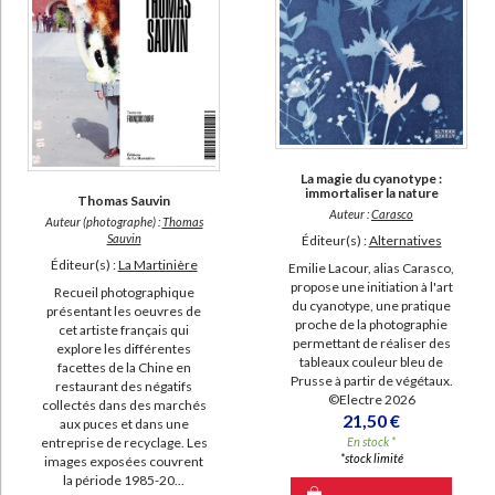
La magie du cyanotype :
immortaliser la nature
Thomas Sauvin
Auteur :
Carasco
Auteur (photographe) :
Thomas
Sauvin
Éditeur(s) :
Alternatives
Éditeur(s) :
La Martinière
Emilie Lacour, alias Carasco,
propose une initiation à l'art
Recueil photographique
du cyanotype, une pratique
présentant les oeuvres de
proche de la photographie
cet artiste français qui
permettant de réaliser des
explore les différentes
tableaux couleur bleu de
facettes de la Chine en
Prusse à partir de végétaux.
restaurant des négatifs
©Electre 2026
collectés dans des marchés
21,50 €
aux puces et dans une
entreprise de recyclage. Les
En stock *
*stock limité
images exposées couvrent
la période 1985-20...