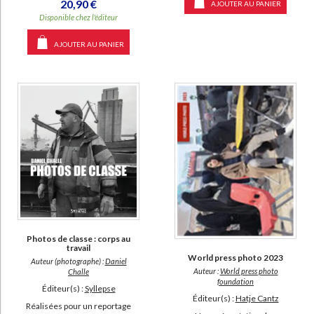
20,90 €
AJOUTER AU PANIER
Disponible chez l'éditeur
AJOUTER AU PANIER
Photos de classe : corps au
travail
World press photo 2023
Auteur (photographe) :
Daniel
Auteur :
World press photo
Challe
foundation
Éditeur(s) :
Syllepse
Éditeur(s) :
Hatje Cantz
Réalisées pour un reportage