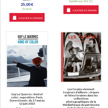
Expédié sous 10 à 15 j.
25,00 €
En stock
AJOUTER AU PANIER
AJOUTER AU PANIER
Les forains viennent
toujours d'ailleurs : cirques
Guy Le Querrec : kind of
et fêtes foraines dans les
color : exposition, Paris,
collections
Durev Events, du 17 mai au
photographiques de la
12 juin 2023
Médiathèque du patrimoine
et de la photographie