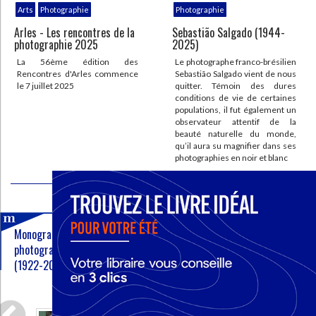
Arts
Photographie
Photographie
Arles - Les rencontres de la
Sebastião Salgado (1944-
photographie 2025
2025)
La 56ème édition des
Le photographe franco-brésilien
Rencontres d'Arles commence
Sebastião Salgado vient de nous
le 7 juillet 2025
quitter. Témoin des dures
conditions de vie de certaines
populations, il fut également un
observateur attentif de la
beauté naturelle du monde,
qu’il aura su magnifier dans ses
photographies en noir et blanc
COUPS DE CŒUR DES LIBRAIRES
CHARGEMENT...
Monographie consacrée au
Ce livre présente une collection
photographe Louis Stettner
d'images constituée par Marion
(1922-2016)
et Philippe Jacquier.
Lire la suite
Lire la suite