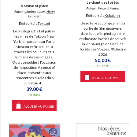
Le chant des forêts
A sense of place
Auteur :
Vincent Munier
Auteur (photographe) :
Harry
Éditeur(s) :
Kobalann
Gruyaert
Beau livre accompagnant la
Éditeur(s) :
Textuel
sortie du film éponyme,
Le photographe fait pulser
dans lequel le photographe
les villes de Tokyo à New
et cinéaste invite à découvrir
York, en passant par Paris,
la vie sauvage des vieilles
Moscou et Bruxelles, à
forêts des Vosges. ©Electre
travers les couleurs et la
2026
lumière de ses images.
50,00 €
Ouvrage publié à l'occasion
En stock
de l'exposition A sense of
place, présentée aux
Rencontres d'Arles du 6
AJOUTER AU PANIER
juillet au 4 ...
39,00 €
En stock
AJOUTER AU PANIER