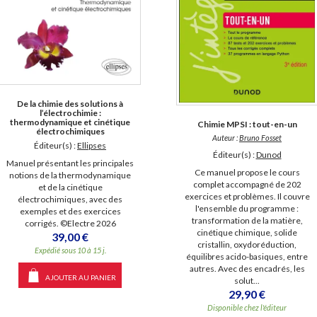
De la chimie des solutions à
l’électrochimie :
thermodynamique et cinétique
Chimie MPSI : tout-en-un
électrochimiques
Auteur :
Bruno Fosset
Éditeur(s) :
Ellipses
Éditeur(s) :
Dunod
Manuel présentant les principales
Ce manuel propose le cours
notions de la thermodynamique
complet accompagné de 202
et de la cinétique
exercices et problèmes. Il couvre
électrochimiques, avec des
l'ensemble du programme :
exemples et des exercices
transformation de la matière,
corrigés. ©Electre 2026
cinétique chimique, solide
39,00 €
cristallin, oxydoréduction,
Expédié sous 10 à 15 j.
équilibres acido-basiques, entre
autres. Avec des encadrés, les
AJOUTER AU PANIER
solut...
29,90 €
Disponible chez l'éditeur