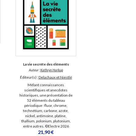
La vie secrète des éléments
Auteur :
Kathryn Harkup
Éditeur(s) :
Delachaux et Niestlé
Mêlant connaissances
scientifiques et anecdotes
historiques, une présentation de
52 éléments du tableau
périodique : fluor, chrome,
technétium, carbone, azote,
nickel, antimoine, platine,
thallium, polonium, plutonium,
entre autres. ©Electre 2026
21,90 €