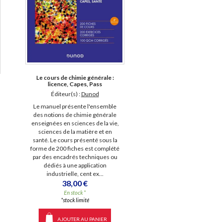
Le cours de chimie générale :
licence, Capes, Pass
Éditeur(s) :
Dunod
Le manuel présente l'ensemble
des notions de chimie générale
enseignées en sciences de la vie,
sciences de la matière et en
santé. Le cours présenté sous la
forme de 200 fiches est complété
par des encadrés techniques ou
dédiés à une application
industrielle, cent ex...
38,00 €
En stock *
*stock limité
AJOUTER AU PANIER