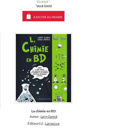
En stock *
*stock limité
AJOUTER AU PANIER
La chimie en BD
Auteur :
Larry Gonick
Éditeur(s) :
Larousse