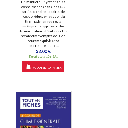
Un manuel qui synthétise les
connaissances dans les deux
parties complémentaires de
l'oxydoréduction que sont la
thermodynamique et la
cinétique. Il s'appuie sur des
démonstrations détaillées et de
nombreux exemples de la vie
courante qui visent à
comprendre les lois...
32,00 €
Expédié sous 10 à 15 j.
AJOUTER AU PANIER