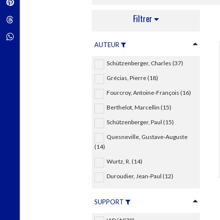
Pinterest
Techniques de construction
SCIENCE FICTION ET FANTASY
Vie familiale
Disciplines paramédicales
Matériaux de l’architecture
Filtrer
Littérature SF et Fantasy
Threads
Ouvrages Généraux
Urbanisme
SOCIOLOGIE
Sociologie générale
Whatsapp
AUTEUR
Travail social
Santé et société
Schützenberger, Charles (37)
ETHNOLOGIE
Grécias, Pierre (18)
Anthropologie
Fourcroy, Antoine-François (16)
Ethnologie par pays
Berthelot, Marcellin (15)
Schützenberger, Paul (15)
Quesneville, Gustave-Auguste
(14)
Wurtz, R. (14)
Duroudier, Jean-Paul (12)
SUPPORT