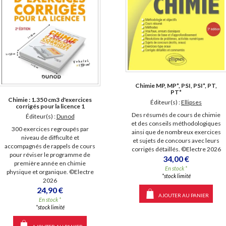
Chimie MP, MP*, PSI, PSI*, PT,
PT*
Chimie : 1.350 cm3 d'exercices
Éditeur(s) :
Ellipses
corrigés pour la licence 1
Des résumés de cours de chimie
Éditeur(s) :
Dunod
et des conseils méthodologiques
300 exercices regroupés par
ainsi que de nombreux exercices
niveau de difficulté et
et sujets de concours avec leurs
accompagnés de rappels de cours
corrigés détaillés. ©Electre 2026
pour réviser le programme de
34,00 €
première année en chimie
En stock *
physique et organique. ©Electre
*stock limité
2026
24,90 €
AJOUTER AU PANIER
En stock *
*stock limité