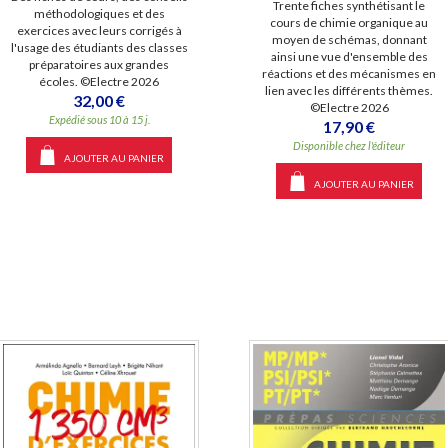
Trente fiches synthétisant le
méthodologiques et des
cours de chimie organique au
exercices avec leurs corrigés à
moyen de schémas, donnant
l'usage des étudiants des classes
ainsi une vue d'ensemble des
préparatoires aux grandes
réactions et des mécanismes en
écoles. ©Electre 2026
lien avec les différents thèmes.
32,00 €
©Electre 2026
Expédié sous 10 à 15 j.
17,90 €
Disponible chez l'éditeur
AJOUTER AU PANIER
AJOUTER AU PANIER