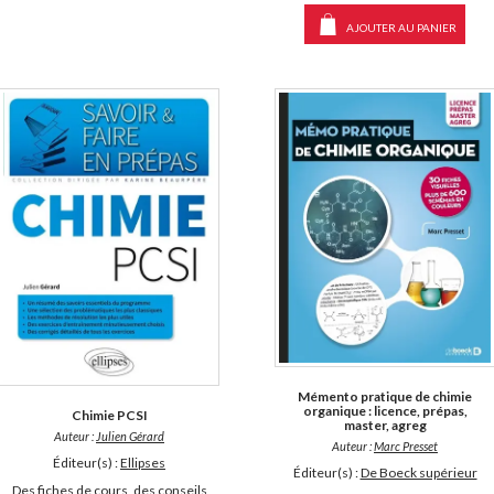
AJOUTER AU PANIER
Mémento pratique de chimie
organique : licence, prépas,
Chimie PCSI
master, agreg
Auteur :
Julien Gérard
Auteur :
Marc Presset
Éditeur(s) :
Ellipses
Éditeur(s) :
De Boeck supérieur
Des fiches de cours, des conseils