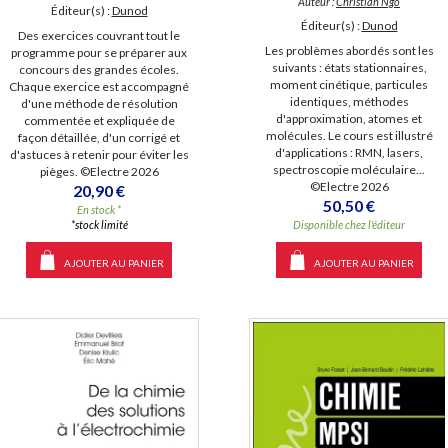
Auteur :
Christian Ngô
Éditeur(s) :
Dunod
Éditeur(s) :
Dunod
Des exercices couvrant tout le
Les problèmes abordés sont les
programme pour se préparer aux
suivants : états stationnaires,
concours des grandes écoles.
moment cinétique, particules
Chaque exercice est accompagné
identiques, méthodes
d'une méthode de résolution
d'approximation, atomes et
commentée et expliquée de
molécules. Le cours est illustré
façon détaillée, d'un corrigé et
d'applications : RMN, lasers,
d'astuces à retenir pour éviter les
spectroscopie moléculaire...
pièges. ©Electre 2026
©Electre 2026
20,90 €
50,50 €
En stock *
*stock limité
Disponible chez l'éditeur
AJOUTER AU PANIER
AJOUTER AU PANIER