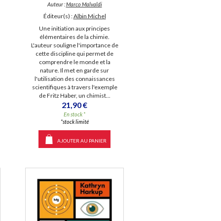
Auteur :
Marco Malvaldi
Éditeur(s) :
Albin Michel
Une initiation aux principes
élémentaires de la chimie.
L'auteur souligne l'importance de
cette discipline qui permet de
comprendre le monde et la
nature. Il met en garde sur
l'utilisation des connaissances
scientifiques à travers l'exemple
de Fritz Haber, un chimist...
21,90 €
En stock *
*stock limité
AJOUTER AU PANIER