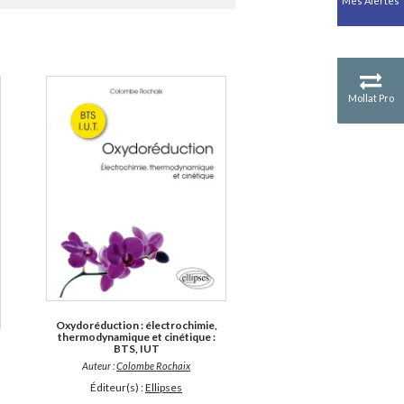
Mes Alertes
Antiquité
Mythologies
GÉOGRAPHIE
Géographie - Démographie -
Territoire
Mollat Pro
CULTURE SCIENTIFIQUE
Essais scientifique
Astronomie
Oxydoréduction : électrochimie,
thermodynamique et cinétique :
BTS, IUT
Auteur :
Colombe Rochaix
Éditeur(s) :
Ellipses