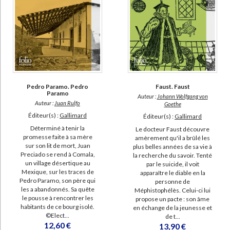
Pedro Paramo. Pedro
Faust. Faust
Paramo
Auteur :
Johann Wolfgang von
Auteur :
Juan Rulfo
Goethe
Éditeur(s) :
Gallimard
Éditeur(s) :
Gallimard
Déterminé à tenir la
Le docteur Faust découvre
promesse faite à sa mère
amèrement qu'il a brûlé les
sur son lit de mort, Juan
plus belles années de sa vie à
Preciado se rend à Comala,
la recherche du savoir. Tenté
un village désertique au
par le suicide, il voit
Mexique, sur les traces de
apparaître le diable en la
Pedro Paramo, son père qui
personne de
les a abandonnés. Sa quête
Méphistophélès. Celui-ci lui
le pousse à rencontrer les
propose un pacte : son âme
habitants de ce bourg isolé.
en échange de la jeunesse et
©Elect...
de t...
12,60 €
13,90 €