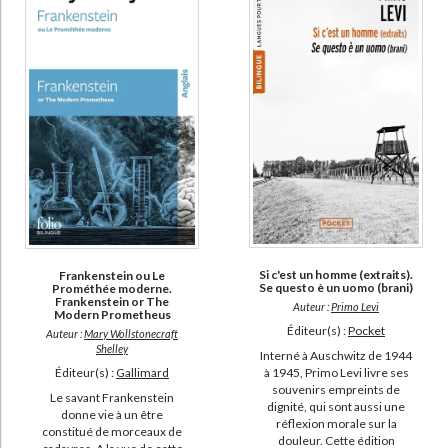
Si c'est un homme (extraits).
Frankenstein ou Le
Se questo è un uomo (brani)
Prométhée moderne.
Frankenstein or The
Auteur :
Primo Levi
Modern Prometheus
Éditeur(s) :
Pocket
Auteur :
Mary Wollstonecraft
Shelley
Interné à Auschwitz de 1944
à 1945, Primo Levi livre ses
Éditeur(s) :
Gallimard
souvenirs empreints de
Le savant Frankenstein
dignité, qui sont aussi une
donne vie à un être
réflexion morale sur la
constitué de morceaux de
douleur. Cette édition