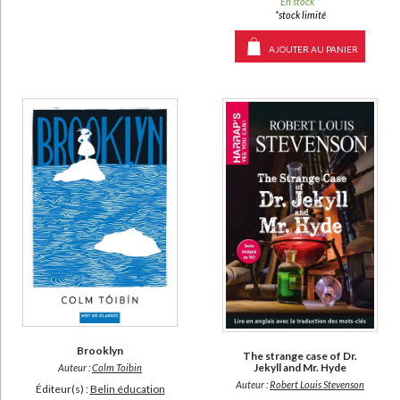
En stock *
*stock limité
AJOUTER AU PANIER
Brooklyn
The strange case of Dr.
Jekyll and Mr. Hyde
Auteur :
Colm Toibin
Auteur :
Robert Louis Stevenson
Éditeur(s) :
Belin éducation