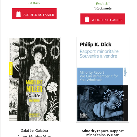
En stock
En stock *
*stock limité
AJOUTER AU PANIER
AJOUTER AU PANIER
Galatée. Galatea
Minority report. Rapport
minoritaire. We can
Auteur :
Madeline Miller