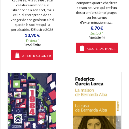
cadavres. A la vue de cette
comporte quatre chapitres
créature immonde, il
de son oeuvre, qui est l'un
l'abandonne à son sort, mais
des premiers témoignages
celle-ci entreprend de se
sur les camps
venger de son géniteur ainsi
d'extermination naz...
que de la société qui l'a
8,70 €
persécutée. ©Electre 2026
En stock *
13,90 €
*stock limité
En stock *
*stock limité
AJOUTER AU PANIER
AJOUTER AU PANIER