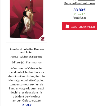
Penguin Random House
33,80 €
En stock *
*stock limité
AJOUTER AU PANIER
Roméo et Juliette. Romeo
and Juliet
Auteur :
William Shakespeare
Éditeur(s) :
Flammarion
A Vérone, au XVIe siècle,
lors d'un bal, les héritiers de
deux familles rivales, Roméo
Montaigu et Juliette Capulet,
tombent amoureux l'un de
l'autre. Malgré la guerre qui
déchire les deux clans, ils
décident de vivre leur
amour. ©Electre 2026
9,50 €