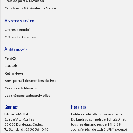
Frais de port & Livraison
Conditions Générales de Vente
À votre service
Offres d'emploi
Offres Partenaires
À découvrir
FeniXX
EDRLab
RetroNews
BnF : portail des métiers du livre
Cercle de la librairie
Les chèques cadeaux Mollat
Contact
Horaires
Librairie Mollat
La librairie Mollat vous accueille
15 rue Vital-Carles
Du lundi au samedi de 10h à 20h et
33 080 Bordeaux Cedex
tous les dimanches de 14h à 19h
Standard :
05 56 56 40 40
Jours fériés : de 11h à 19h* excepté