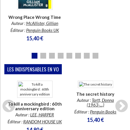
Ecologie - Environnement
Danse
Religions - Spiritualités
Bibliothèque de la Pléiade
Critique et histoire littéraire
Histoire de France
Biographies historiques
Wrong Place Wrong Time
Classiques scolaires
Littérature ancienne et médiévale
Auteur :
McAllister, Gillian
Histoire - Généralités
Histoire des pays
Littérature de voyage
Audio - Livres lus
Éditeur :
Penguin Books UK
Histoire ancienne
Géographie
15,40 €
Littérature en version originale
Humour
Culture scientifique
LES INDISPENSABLES EN VO
En stock
The secret history
En stock
Auteur :
Tartt, Donna
To kill a mockingbird : 60th
(1963-....)
anniversary edition
Éditeur :
Penguin Books
Auteur :
LEE, HARPER
15,40 €
Éditeur :
RANDOM HOUSE UK
14,80 €