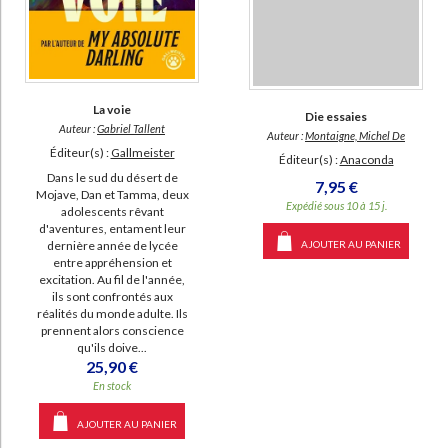
La voie
Die essaies
Auteur :
Gabriel Tallent
Auteur :
Montaigne, Michel De
Éditeur(s) :
Gallmeister
Éditeur(s) :
Anaconda
Dans le sud du désert de
7,95 €
Mojave, Dan et Tamma, deux
Expédié sous 10 à 15 j.
adolescents rêvant
d'aventures, entament leur
dernière année de lycée
AJOUTER AU PANIER
entre appréhension et
excitation. Au fil de l'année,
ils sont confrontés aux
réalités du monde adulte. Ils
prennent alors conscience
qu'ils doive...
25,90 €
En stock
AJOUTER AU PANIER