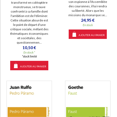
son espionne à l'Assemblée
transformé en coléoptère
des couronnes, il lui rendra
monstrueux, se trouve
sa liberté. Alors que les
confronté à sa famille dont
missions du monarque se...
l'ambition est de l'éliminer.
24,95 €
Cette situation absurde est
le point de départ d'une
En stock
critique sociale, mêlant des
thématiques économiques
AJOUTER AU PANIER
et sociétales, des
questionnemen...
10,50 €
En stock *
*stock limité
AJOUTER AU PANIER