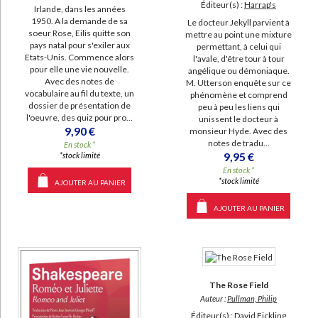
Éditeur(s) :
Harrap's
Irlande, dans les années
1950. A la demande de sa
Le docteur Jekyll parvient à
soeur Rose, Eilis quitte son
mettre au point une mixture
pays natal pour s'exiler aux
permettant, à celui qui
Etats-Unis. Commence alors
l'avale, d'être tour à tour
pour elle une vie nouvelle.
angélique ou démoniaque.
Avec des notes de
M. Utterson enquête sur ce
vocabulaire au fil du texte, un
phénomène et comprend
dossier de présentation de
peu à peu les liens qui
l'oeuvre, des quiz pour pro...
unissent le docteur à
9,90 €
monsieur Hyde. Avec des
notes de tradu...
En stock *
9,95 €
*stock limité
En stock *
*stock limité
AJOUTER AU PANIER
AJOUTER AU PANIER
The Rose Field
Auteur :
Pullman, Philip
Éditeur(s) :
David Fickling