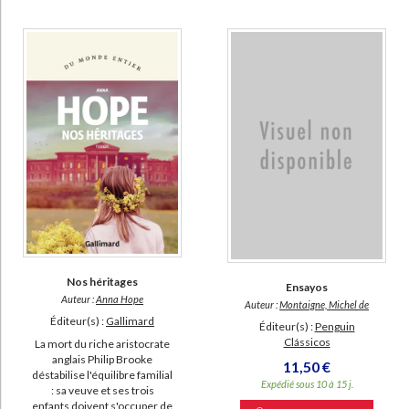
Nos héritages
Ensayos
Auteur :
Anna Hope
Auteur :
Montaigne, Michel de
Éditeur(s) :
Gallimard
Éditeur(s) :
Penguin
Clássicos
La mort du riche aristocrate
anglais Philip Brooke
11,50 €
déstabilise l'équilibre familial
Expédié sous 10 à 15 j.
: sa veuve et ses trois
enfants doivent s'occuper de