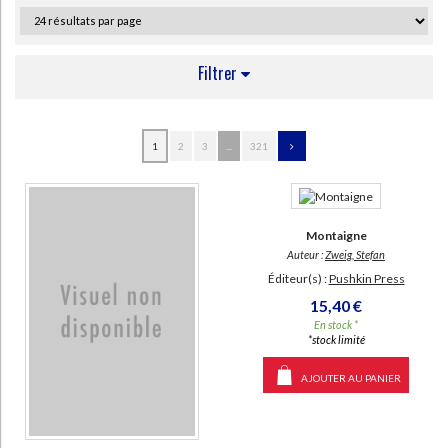
Filtrer
AUTEUR
1
2
3
...
321
Christie, Agatha (87)
Shakespeare, William (51)
Doyle, Arthur Conan (50)
Montaigne
Patterson, James (42)
Auteur :
Zweig, Stefan
Éditeur(s) :
Pushkin Press
Austen, Jane (40)
15,40 €
Connelly, Michael (39)
En stock *
*stock limité
Coben, Harlan (37)
King, Stephen (36)
AJOUTER AU PANIER
SUPPORT