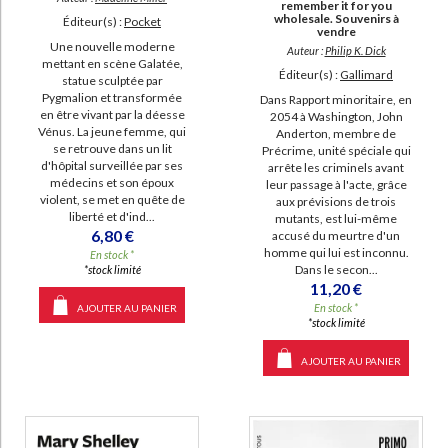
remember it for you
wholesale. Souvenirs à
Éditeur(s) :
Pocket
vendre
Une nouvelle moderne
Auteur :
Philip K. Dick
mettant en scène Galatée,
Éditeur(s) :
Gallimard
statue sculptée par
Pygmalion et transformée
Dans Rapport minoritaire, en
en être vivant par la déesse
2054 à Washington, John
Vénus. La jeune femme, qui
Anderton, membre de
se retrouve dans un lit
Précrime, unité spéciale qui
d'hôpital surveillée par ses
arrête les criminels avant
médecins et son époux
leur passage à l'acte, grâce
violent, se met en quête de
aux prévisions de trois
liberté et d'ind...
mutants, est lui-même
6,80 €
accusé du meurtre d'un
homme qui lui est inconnu.
En stock *
Dans le secon...
*stock limité
11,20 €
En stock *
AJOUTER AU PANIER
*stock limité
AJOUTER AU PANIER