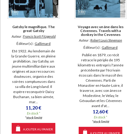
Gatsby le magnifique. The
Voyage avec un âne dans les
great Gatsby
Cévennes. Travels with a
donkey in the Cevennes
Auteur :
Francis Scott Fitzgerald
Auteur :
Robert Louis Stevenson
Éditeur(s) :
Gallimard
Éditeur(s) :
Gallimard
Eté 1922. Au lendemain de
Publié en 1879, ce récit
la Grande Guerre, en pleine
retrace le périple de 195
prohibition, Jay Gatsby, un
kilomètres entrepris l'année
jeune multimilliardaire aux
précédente par l'écrivain
origines et aux ressources
écossais dans le massif des
douteuses, organise des
Cévennes. Parti de
soirées somptueuses dans
Monastier en Haute-Loire, il
sa villa de Long Island. Il
traverse, avec son ânesse
espère reconquérir Daisy
Modestine, le Velay, le
Buchanan, sa bien-aimée,
Gévaudan et les Cévennes
mar...
avant d'at...
11,20 €
12,60 €
En stock *
En stock *
*stock limité
*stock limité
AJOUTER AU PANIER
AJOUTER AU PANIER