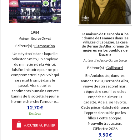
1984
La maison de Bernarda Alba
: drame de femmes dans les
Auteur :
George Orwell
villages d'Espagne. La casa
Éditeur(s) :
Flammarion
de Bernarda Alba : drama de
mujeres en los pueblos de
Une dystopie dans laquelle
Espana
Winston Smith, un employé
Auteur :
Federico Garcia Lorca
du ministère de la Vérité,
Éditeur(s) :
Gallimard
falsifie l'histoire pour ne pas
compromettre le pouvoir qui
En Andalousie, dans les
se serait trompé dans le
années 1930, Bernarda Alba,
passé. Alors que les
veuve de son second mari,
sentiments humains ont été
séquestre ses filles et les
bannis de la société, le jeune
empêche d'aimer. La
homme cherche l'amour e...
cadette, Adela, se révolte.
12,70 €
Cette pièce réaliste dénonce
l'oppression subie par les
En stock
filles à cette époque.
Nouvelle traduction.
AJOUTER AU PANIER
©Electre 2026
9,50 €