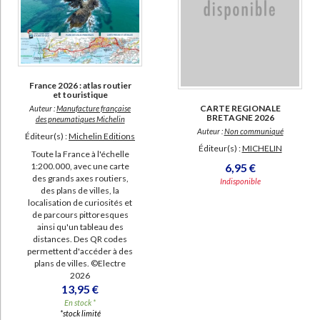
International Travel Maps (Firm) (7)
International travel maps (7)
SUPPORT
France 2026 : atlas routier
et touristique
livre (303)
CARTE REGIONALE
Auteur :
Manufacture française
BRETAGNE 2026
des pneumatiques Michelin
carte (117)
Auteur :
Non communiqué
Éditeur(s) :
Michelin Editions
Éditeur(s) :
MICHELIN
papeterie (10)
Toute la France à l'échelle
1:200.000, avec une carte
6,95 €
coffret (1)
des grands axes routiers,
Indisponible
des plans de villes, la
jeu (1)
localisation de curiosités et
de parcours pittoresques
ainsi qu'un tableau des
SÉRIE
distances. Des QR codes
permettent d'accéder à des
L'almanach perpétuel de la Meuse (1)
plans de villes. ©Electre
2026
13,95 €
DISPONIBILITÉ
CHARGEMENT...
En stock *
*stock limité