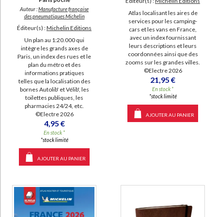
Éditeur(s) :
Michelin Editions
Auteur :
Manufacture française
Atlas localisant les aires de
des pneumatiques Michelin
services pour les camping-
Éditeur(s) :
Michelin Editions
cars et les vans en France,
avec un index fournissant
Un plan au 1:20.000 qui
leurs descriptions et leurs
intègre les grands axes de
coordonnées ainsi que des
Paris, un index des rues et le
zooms sur les grandes villes.
plan du métro et des
©Electre 2026
informations pratiques
21,95 €
telles que la localisation des
bornes Autolib' et Vélib', les
En stock *
*stock limité
toilettes publiques, les
pharmacies 24/24, etc.
©Electre 2026
AJOUTER AU PANIER
4,95 €
En stock *
*stock limité
AJOUTER AU PANIER