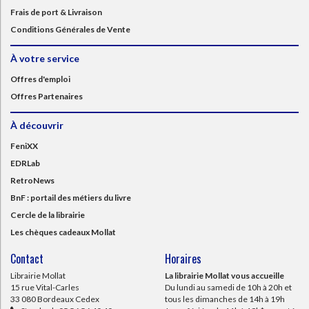
Frais de port & Livraison
Conditions Générales de Vente
À votre service
Offres d'emploi
Offres Partenaires
À découvrir
FeniXX
EDRLab
RetroNews
BnF : portail des métiers du livre
Cercle de la librairie
Les chèques cadeaux Mollat
Contact
Horaires
Librairie Mollat
La librairie Mollat vous accueille
15 rue Vital-Carles
Du lundi au samedi de 10h à 20h et
33 080 Bordeaux Cedex
tous les dimanches de 14h à 19h