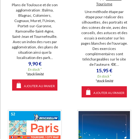
Tourisme
Plans de Toulouse et de son
agglomération : Balma,
Une méthode étape par
Blagnac, Colomiers,
étape pour réaliser des
Cugnaux, Muret, l'Union,
silhouettes, des portraits et
Portet-sur-Garonne,
des scènes de vie, avec des
Ramonville-Saint-Agne,
conseils, des astuces et des
Saint-Jean et Tournefeuille.
essais à exécuter sur les
Avec un index des rues par
pages blanches de l'ouvrage.
agglomération, des plans de
Des exercices
situation ainsi que la
complémentaires sont
localisation des park...
téléchargeables sur le site
9,90 €
de l'auteure. ©E...
15,95 €
En stock *
*stock limité
En stock *
*stock limité
AJOUTER AU PANIER
AJOUTER AU PANIER