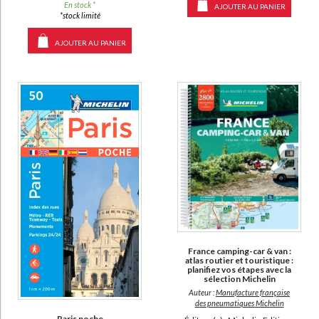
En stock *
AJOUTER AU PANIER
*stock limité
AJOUTER AU PANIER
France camping-car & van :
atlas routier et touristique :
planifiez vos étapes avec la
sélection Michelin
Auteur :
Manufacture française
des pneumatiques Michelin
Paris poche