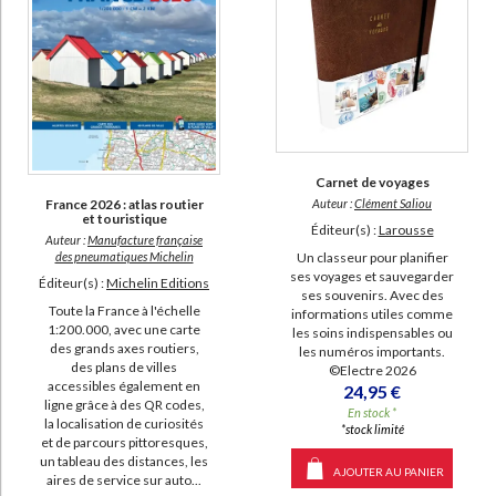
Carnet de voyages
Auteur :
Clément Saliou
France 2026 : atlas routier
et touristique
Éditeur(s) :
Larousse
Auteur :
Manufacture française
Un classeur pour planifier
des pneumatiques Michelin
ses voyages et sauvegarder
Éditeur(s) :
Michelin Editions
ses souvenirs. Avec des
Toute la France à l'échelle
informations utiles comme
1:200.000, avec une carte
les soins indispensables ou
des grands axes routiers,
les numéros importants.
des plans de villes
©Electre 2026
accessibles également en
24,95 €
ligne grâce à des QR codes,
En stock *
la localisation de curiosités
*stock limité
et de parcours pittoresques,
un tableau des distances, les
AJOUTER AU PANIER
aires de service sur auto...