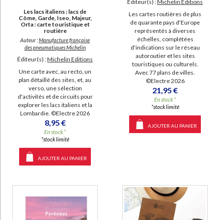
Éditeur(s) :
Michelin Editions
Les lacs italiens : lacs de
Les cartes routières de plus
Côme, Garde, Iseo, Majeur,
de quarante pays d'Europe
Orta : carte touristique et
routière
représentés à diverses
échelles, complétées
Auteur :
Manufacture française
d'indications sur le réseau
des pneumatiques Michelin
autoroutier et les sites
Éditeur(s) :
Michelin Editions
touristiques ou culturels.
Une carte avec, au recto, un
Avec 77 plans de villes.
plan détaillé des sites, et, au
©Electre 2026
verso, une sélection
21,95 €
d'activités et de circuits pour
En stock *
explorer les lacs italiens et la
*stock limité
Lombardie. ©Electre 2026
8,95 €
AJOUTER AU PANIER
En stock *
*stock limité
AJOUTER AU PANIER