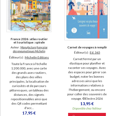
France 2026 : atlas routier
et touristique : spirale
Carnet de voyages à remplir
Auteur :
Manufacture française
des pneumatiques Michelin
Éditeur(s) :
Ed. 365
Éditeur(s) :
Michelin Editions
Carnet fermé par un
élastique pour planifier et
Toute la France à l'échelle
raconter ses voyages. Avec
1:200.000, avec une carte
des espaces pour gérer son
des grands axes routiers,
budget, noter les bonnes
des plans des villes
adresses ainsi que les
principales, la localisation de
informations relatives à
curiosités et de parcours
l'hébergement, ou encore
pittoresques, un tableau des
pour coller des souvenirs de
distances, des signets
voyage. ©Electre 2026
repositionnables ainsi que
13,95 €
des QR codes permettant
d'acc...
Disponible chez l'éditeur
17,95 €