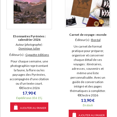
Carnet de voyage : monde
Etonnantes Pyrénées :
calendrier 2026
Éditeur(s) :
Boréal
Auteur (photographe) :
Un carnet de format
Dominique Julien
pratique pour préparer,
Éditeur(s) :
Gypaète éditions
organiser et conserver
chaque détail de ses
Pour chaque semaine, une
voyages : itinéraires,
photographie représentant
adresses, souvenirs et
la faune, la flore ou les
même une liste
paysages des Pyrénées,
personnalisable. Avec un
accompagnée d'une citation
guide de conversation
ou d'un texte court.
intégré et des pages
©Electre 2026
thématiques à compléter.
17,90 €
©Electre 2026
Expédié sous 10 à 15 j.
13,90 €
En stock
AJOUTER AU PANIER
AJOUTER AU PANIER