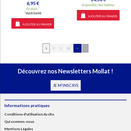
6,95 €
Disponible chez l'éditeur
En stock *
*stock limité
AJOUTER AU PANIER
AJOUTER AU PANIER
1
2
3
42
...
Découvrez nos Newsletters Mollat !
JE M'INSCRIS
Informations pratiques
Conditions d'utilisation du site
Qui sommes-nous
Mentions Légales