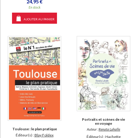
24,95 €
En stock
AJOUTER AU PANIER
Portraits et scènes de vie
en voyage
Toulouse : le plan pratique
Auteur :
Renata Lahalle
Éditeur(s) :
Blay Foldex
Éditeur(s) :
Hachette