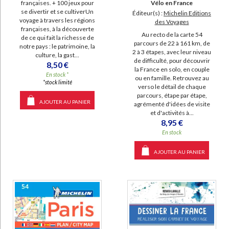
françaises. + 100 jeux pour
Vélo en France
se divertir et se cultiverUn
Éditeur(s) :
Michelin Editions
voyage à travers les régions
des Voyages
françaises, à la découverte
Au recto de la carte 54
de ce qui fait la richesse de
parcours de 22 à 161 km, de
notre pays : le patrimoine, la
2 à 3 étapes, avec leur niveau
culture, la gast...
de difficulté, pour découvrir
8,50 €
la France en solo, en couple
En stock *
ou en famille. Retrouvez au
*stock limité
verso le détail de chaque
parcours, étape par étape,
AJOUTER AU PANIER
agrémenté d'idées de visite
et d'activités à...
8,95 €
En stock
AJOUTER AU PANIER