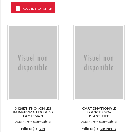
epuise (1751)
AJOUTER AU PANIER
disponible (1000)
a-paraitre (61)
manquant (40)
3428ET THONON LES
CARTE NATIONALE
BAINS EVIAN LES BAINS
FRANCE 2026 -
LAC LEMAN
PLASTIFIEE
Auteur :
Non communiqué
Auteur :
Non communiqué
Éditeur(s) :
IGN
Éditeur(s) :
MICHELIN