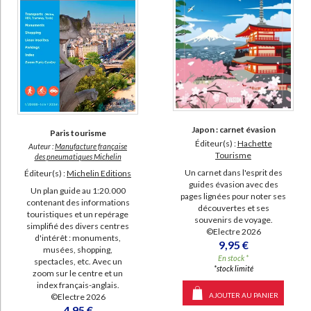
Japon : carnet évasion
Paris tourisme
Éditeur(s) :
Hachette
Auteur :
Manufacture française
Tourisme
des pneumatiques Michelin
Un carnet dans l'esprit des
Éditeur(s) :
Michelin Editions
guides évasion avec des
Un plan guide au 1:20.000
pages lignées pour noter ses
contenant des informations
découvertes et ses
touristiques et un repérage
souvenirs de voyage.
simplifié des divers centres
©Electre 2026
d'intérêt : monuments,
9,95 €
musées, shopping,
En stock *
spectacles, etc. Avec un
*stock limité
zoom sur le centre et un
index français-anglais.
AJOUTER AU PANIER
©Electre 2026
4,95 €