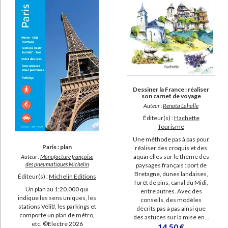
Dessiner la France : réaliser
son carnet de voyage
Auteur :
Renata Lahalle
Éditeur(s) :
Hachette
Tourisme
Une méthode pas à pas pour
Paris : plan
réaliser des croquis et des
aquarelles sur le thème des
Auteur :
Manufacture française
des pneumatiques Michelin
paysages français : port de
Bretagne, dunes landaises,
Éditeur(s) :
Michelin Editions
forêt de pins, canal du Midi,
Un plan au 1:20.000 qui
entre autres. Avec des
indique les sens uniques, les
conseils, des modèles
stations Vélib', les parkings et
décrits pas à pas ainsi que
comporte un plan de métro,
des astuces sur la mise en...
etc. ©Electre 2026
14,50 €