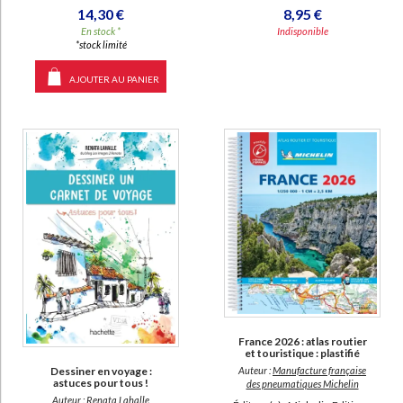
14,30 €
8,95 €
En stock *
Indisponible
*stock limité
AJOUTER AU PANIER
France 2026 : atlas routier
et touristique : plastifié
Dessiner en voyage :
Auteur :
Manufacture française
astuces pour tous !
des pneumatiques Michelin
Auteur :
Renata Lahalle