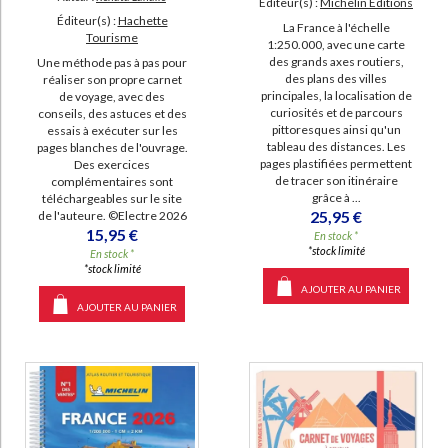
Éditeur(s) :
Michelin Editions
Éditeur(s) :
Hachette
La France à l'échelle
Tourisme
1:250.000, avec une carte
des grands axes routiers,
Une méthode pas à pas pour
des plans des villes
réaliser son propre carnet
principales, la localisation de
de voyage, avec des
curiosités et de parcours
conseils, des astuces et des
pittoresques ainsi qu'un
essais à exécuter sur les
tableau des distances. Les
pages blanches de l'ouvrage.
pages plastifiées permettent
Des exercices
de tracer son itinéraire
complémentaires sont
grâce à ...
téléchargeables sur le site
25,95 €
de l'auteure. ©Electre 2026
15,95 €
En stock *
*stock limité
En stock *
*stock limité
AJOUTER AU PANIER
AJOUTER AU PANIER