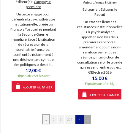
Éditeur(s) :
Campagne
Auteur :
Francis Hofstein
première
Éditeur(s) :
Editions le
Un texte engagé pour
Retrait
défendre la psychothérapie
Un état des lieux des
institutionnelle, créée par
résistances institutionnelles
François Tosquelles pendant
à la psychanalyse :
la Seconde Guerre
appréhension lors de la
mondiale, face à la situation
première rencontre,
de régression de la
amendement pour le non-
psychiatrie française,
remboursement des
confrontée notamment à
séances, interdiction de
une désinvolture cynique
consultation selon le type de
des politiques, à des dé...
mal ressenti, entre autres.
12,00 €
©Electre 2026
Disponible chez l'éditeur
15,00 €
Expédié sous 10 à 15 j.
AJOUTER AU PANIER
AJOUTER AU PANIER
1
2
3
207
...