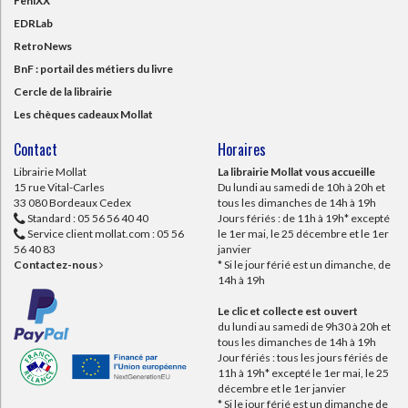
FeniXX
EDRLab
RetroNews
BnF : portail des métiers du livre
Cercle de la librairie
Les chèques cadeaux Mollat
Contact
Horaires
Librairie Mollat
La librairie Mollat vous accueille
15 rue Vital-Carles
Du lundi au samedi de 10h à 20h et
33 080 Bordeaux Cedex
tous les dimanches de 14h à 19h
Standard :
05 56 56 40 40
Jours fériés : de 11h à 19h* excepté
Service client mollat.com :
05 56
le 1er mai, le 25 décembre et le 1er
56 40 83
janvier
Contactez-nous
* Si le jour férié est un dimanche, de
14h à 19h
Le clic et collecte est ouvert
du lundi au samedi de 9h30 à 20h et
tous les dimanches de 14h à 19h
Jour fériés : tous les jours fériés de
11h à 19h* excepté le 1er mai, le 25
décembre et le 1er janvier
* Si le jour férié est un dimanche de