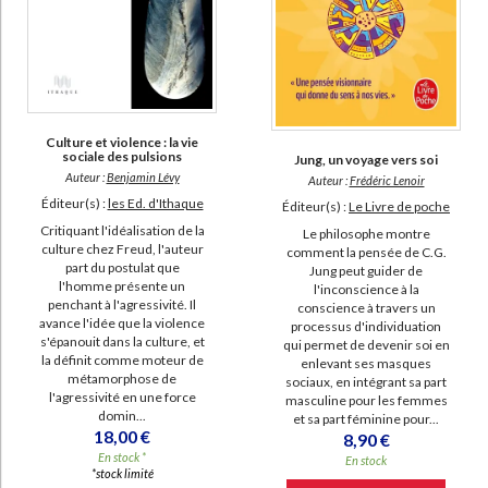
Culture et violence : la vie
sociale des pulsions
Jung, un voyage vers soi
Auteur :
Benjamin Lévy
Auteur :
Frédéric Lenoir
Éditeur(s) :
les Ed. d'Ithaque
Éditeur(s) :
Le Livre de poche
Critiquant l'idéalisation de la
Le philosophe montre
culture chez Freud, l'auteur
comment la pensée de C.G.
part du postulat que
Jung peut guider de
l'homme présente un
l'inconscience à la
penchant à l'agressivité. Il
conscience à travers un
avance l'idée que la violence
processus d'individuation
s'épanouit dans la culture, et
qui permet de devenir soi en
la définit comme moteur de
enlevant ses masques
métamorphose de
sociaux, en intégrant sa part
l'agressivité en une force
masculine pour les femmes
domin...
et sa part féminine pour...
18,00 €
8,90 €
En stock *
En stock
*stock limité