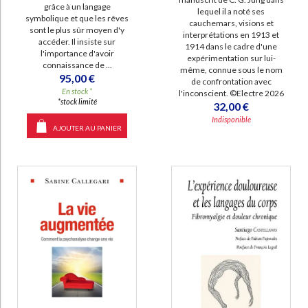
grâce à un langage
lequel il a noté ses
symbolique et que les rêves
cauchemars, visions et
sont le plus sûr moyen d'y
interprétations en 1913 et
accéder. Il insiste sur
1914 dans le cadre d'une
l'importance d'avoir
expérimentation sur lui-
connaissance de ...
même, connue sous le nom
95,00 €
de confrontation avec
En stock *
l'inconscient. ©Electre 2026
*stock limité
32,00 €
Indisponible
AJOUTER AU PANIER