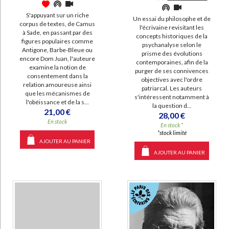
S'appuyant sur un riche
Un essai du philosophe et de
corpus de textes, de Camus
l'écrivaine revisitant les
à Sade, en passant par des
concepts historiques de la
figures populaires comme
psychanalyse selon le
Antigone, Barbe-Bleue ou
prisme des évolutions
encore Dom Juan, l'auteure
contemporaines, afin de la
examine la notion de
purger de ses connivences
consentement dans la
objectives avec l'ordre
relation amoureuse ainsi
patriarcal. Les auteurs
que les mécanismes de
s'intéressent notamment à
l'obéissance et de la s...
la question d...
21,00 €
28,00 €
En stock
En stock *
*stock limité
AJOUTER AU PANIER
AJOUTER AU PANIER