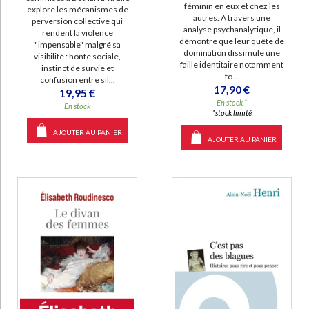
féminin en eux et chez les
explore les mécanismes de
autres. A travers une
perversion collective qui
analyse psychanalytique, il
rendent la violence
démontre que leur quête de
"impensable" malgré sa
domination dissimule une
visibilité : honte sociale,
faille identitaire notamment
instinct de survie et
fo...
confusion entre sil...
17,90 €
19,95 €
En stock *
En stock
*stock limité
AJOUTER AU PANIER
AJOUTER AU PANIER