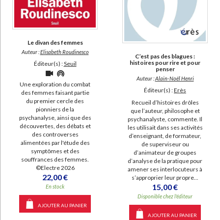
Le divan des femmes
Auteur :
Elisabeth Roudinesco
C’est pas des blagues :
histoires pour rire et pour
Éditeur(s) :
Seuil
penser
Auteur :
Alain-Noël Henri
Une exploration du combat
Éditeur(s) :
Erès
des femmes faisant partie
du premier cercle des
Recueil d’histoires drôles
pionniers de la
que l’auteur, philosophe et
psychanalyse, ainsi que des
psychanalyste, commente. Il
découvertes, des débats et
les utilisait dans ses activités
des controverses
d’enseignant, de formateur,
alimentées par l'étude des
de superviseur ou
symptômes et des
d’animateur de groupes
souffrances des femmes.
d’analyse de la pratique pour
©Electre 2026
amener ses interlocuteurs à
22,00 €
s’approprier leur propre...
15,00 €
En stock
Disponible chez l'éditeur
AJOUTER AU PANIER
AJOUTER AU PANIER