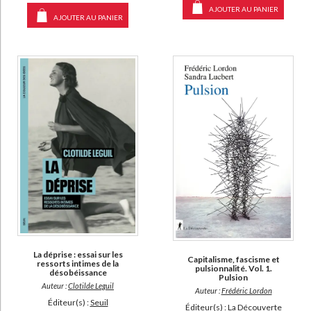
AJOUTER AU PANIER
AJOUTER AU PANIER
La déprise : essai sur les
Capitalisme, fascisme et
ressorts intimes de la
pulsionnalité. Vol. 1.
désobéissance
Pulsion
Auteur :
Clotilde Leguil
Auteur :
Frédéric Lordon
Éditeur(s) :
Seuil
Éditeur(s) :
La Découverte