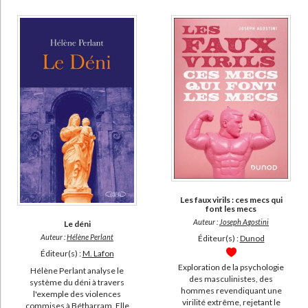
La vie et l'oeuvre de Sigmund Freud (5)
Séminaire de psychanalyse d'enfants (5)
DISPONIBILITÉ
disponible (4966)
epuise (4964)
manquant (523)
a-paraitre (44)
Les faux virils : ces mecs qui
font les mecs
Auteur :
Joseph Agostini
Le déni
Auteur :
Hélène Perlant
Éditeur(s) :
Dunod
Éditeur(s) :
M. Lafon
Exploration de la psychologie
Hélène Perlant analyse le
des masculinistes, des
système du déni à travers
hommes revendiquant une
l'exemple des violences
virilité extrême, rejetant le
commises à Bétharram. Elle