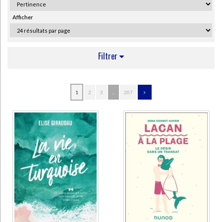
Ecologie - Environnement
Danse
Religions - Spiritualités
Bibliothèque de la Pléiade
Critique et histoire littéraire
Afficher
Histoire de France
Biographies historiques
Classiques scolaires
Littérature ancienne et médiévale
Histoire - Généralités
Histoire des pays
Littérature de voyage
Audio - Livres lus
Filtrer
Histoire ancienne
Géographie
Littérature en version originale
Humour
Culture scientifique
AUTEUR
1
2
3
...
207
Freud, Sigmund (209)
Laplanche, Jean (54)
Jung, Carl Gustav (52)
André, Jacques (51)
Miller, Jacques-Alain (48)
Roudinesco, Elisabeth (43)
Cotet, Pierre (42)
Lacan, Jacques (40)