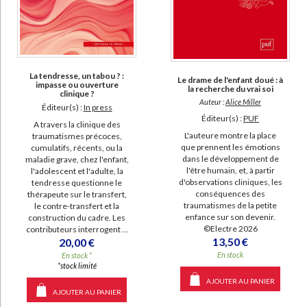
La tendresse, un tabou ? :
Le drame de l'enfant doué : à
impasse ou ouverture
la recherche du vrai soi
clinique ?
Auteur :
Alice Miller
Éditeur(s) :
In press
Éditeur(s) :
PUF
A travers la clinique des
L'auteure montre la place
traumatismes précoces,
que prennent les émotions
cumulatifs, récents, ou la
dans le développement de
maladie grave, chez l'enfant,
l'être humain, et, à partir
l'adolescent et l'adulte, la
d'observations cliniques, les
tendresse questionne le
conséquences des
thérapeute sur le transfert,
traumatismes de la petite
le contre-transfert et la
enfance sur son devenir.
construction du cadre. Les
©Electre 2026
contributeurs interrogent ...
13,50 €
20,00 €
En stock
En stock *
*stock limité
AJOUTER AU PANIER
AJOUTER AU PANIER