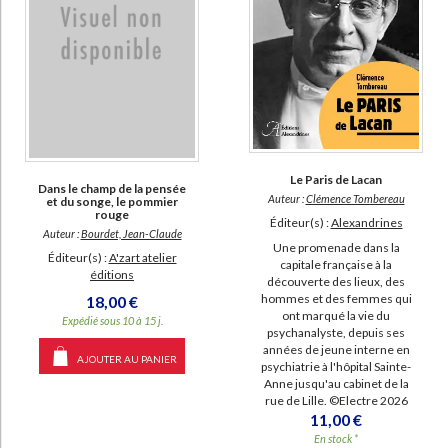
Le Paris de Lacan
Dans le champ de la pensée
Auteur :
Clémence Tombereau
et du songe, le pommier
rouge
Éditeur(s) :
Alexandrines
Auteur :
Bourdet, Jean-Claude
Une promenade dans la
Éditeur(s) :
A'zart atelier
capitale française à la
éditions
découverte des lieux, des
hommes et des femmes qui
18,00 €
ont marqué la vie du
Expédié sous 10 à 15 j.
psychanalyste, depuis ses
années de jeune interne en
AJOUTER AU PANIER
psychiatrie à l'hôpital Sainte-
Anne jusqu'au cabinet de la
rue de Lille. ©Electre 2026
11,00 €
En stock *