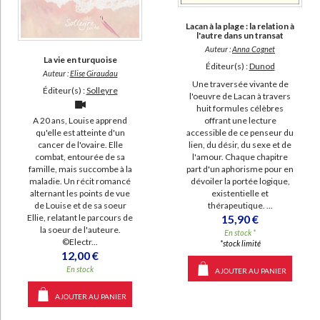
SUPPORT
Lacan à la plage : la relation à
l'autre dans un transat
livre (3471)
Auteur :
Anna Cognet
La vie en turquoise
revue (550)
Éditeur(s) :
Dunod
Auteur :
Elise Giraudau
poche (475)
Une traversée vivante de
Éditeur(s) :
Solleyre
l'oeuvre de Lacan à travers
IAD (460)
huit formules célèbres
offrant une lecture
A 20 ans, Louise apprend
document-audio (8)
accessible de ce penseur du
qu'elle est atteinte d'un
lien, du désir, du sexe et de
cancer de l'ovaire. Elle
coffret (2)
l'amour. Chaque chapitre
combat, entourée de sa
part d'un aphorisme pour en
famille, mais succombe à la
dévoiler la portée logique,
maladie. Un récit romancé
SÉRIE
existentielle et
alternant les points de vue
thérapeutique. ...
de Louise et de sa soeur
Oeuvres complètes : psychanalyse (37)
15,90 €
Ellie, relatant le parcours de
la soeur de l'auteure.
Oeuvres complètes (15)
En stock *
©Electr...
*stock limité
Le Séminaire (13)
12,00 €
En stock
AJOUTER AU PANIER
Le séminaire (10)
Leçons (9)
AJOUTER AU PANIER
Problématiques (6)
CHARGEMENT...