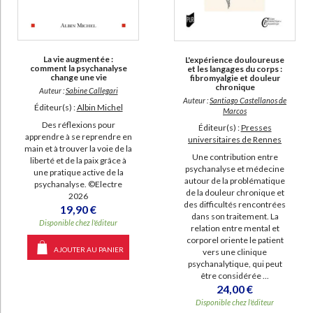
La vie augmentée :
L'expérience douloureuse
comment la psychanalyse
et les langages du corps :
change une vie
fibromyalgie et douleur
chronique
Auteur :
Sabine Callegari
Auteur :
Santiago Castellanos de
Éditeur(s) :
Albin Michel
Marcos
Des réflexions pour
Éditeur(s) :
Presses
apprendre à se reprendre en
universitaires de Rennes
main et à trouver la voie de la
Une contribution entre
liberté et de la paix grâce à
psychanalyse et médecine
une pratique active de la
autour de la problématique
psychanalyse. ©Electre
de la douleur chronique et
2026
des difficultés rencontrées
19,90 €
dans son traitement. La
Disponible chez l'éditeur
relation entre mental et
corporel oriente le patient
AJOUTER AU PANIER
vers une clinique
psychanalytique, qui peut
être considérée ...
24,00 €
Disponible chez l'éditeur