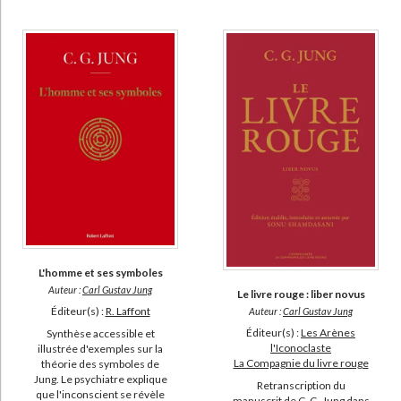
L'homme et ses symboles
Auteur :
Carl Gustav Jung
Le livre rouge : liber novus
Éditeur(s) :
R. Laffont
Auteur :
Carl Gustav Jung
Éditeur(s) :
Les Arènes
Synthèse accessible et
l'Iconoclaste
illustrée d'exemples sur la
La Compagnie du livre rouge
théorie des symboles de
Jung. Le psychiatre explique
Retranscription du
que l'inconscient se révèle
manuscrit de C. G. Jung dans