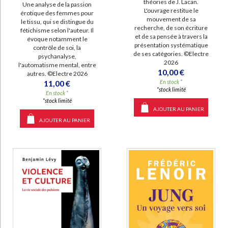
théories de J. Lacan.
Une analyse de la passion
L'ouvrage restitue le
érotique des femmes pour
mouvement de sa
le tissu, qui se distingue du
recherche, de son écriture
fétichisme selon l'auteur. Il
et de sa pensée à travers la
évoque notamment le
présentation systématique
contrôle de soi, la
de ses catégories. ©Electre
psychanalyse,
2026
l'automatisme mental, entre
10,00 €
autres. ©Electre 2026
En stock *
11,00 €
*stock limité
En stock *
*stock limité
AJOUTER AU PANIER
AJOUTER AU PANIER