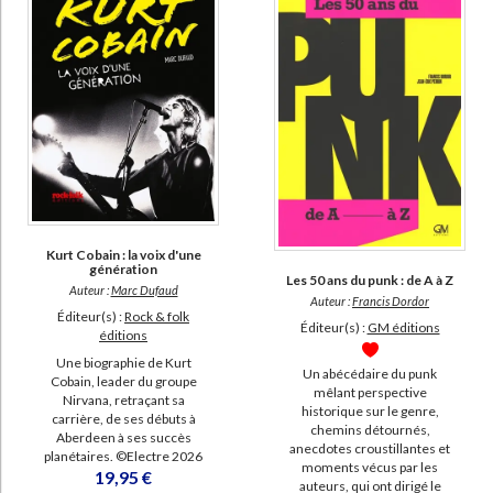
Kurt Cobain : la voix d'une
génération
Les 50 ans du punk : de A à Z
Auteur :
Marc Dufaud
Auteur :
Francis Dordor
Éditeur(s) :
Rock & folk
Éditeur(s) :
GM éditions
éditions
Une biographie de Kurt
Un abécédaire du punk
Cobain, leader du groupe
mêlant perspective
Nirvana, retraçant sa
historique sur le genre,
carrière, de ses débuts à
chemins détournés,
Aberdeen à ses succès
anecdotes croustillantes et
planétaires. ©Electre 2026
moments vécus par les
19,95 €
auteurs, qui ont dirigé le