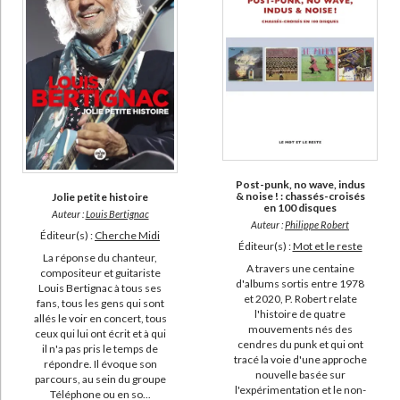
Post-punk, no wave, indus
& noise ! : chassés-croisés
Jolie petite histoire
en 100 disques
Auteur :
Louis Bertignac
Auteur :
Philippe Robert
Éditeur(s) :
Cherche Midi
Éditeur(s) :
Mot et le reste
La réponse du chanteur,
A travers une centaine
compositeur et guitariste
d'albums sortis entre 1978
Louis Bertignac à tous ses
et 2020, P. Robert relate
fans, tous les gens qui sont
l'histoire de quatre
allés le voir en concert, tous
mouvements nés des
ceux qui lui ont écrit et à qui
cendres du punk et qui ont
il n'a pas pris le temps de
tracé la voie d'une approche
répondre. Il évoque son
nouvelle basée sur
parcours, au sein du groupe
l'expérimentation et le non-
Téléphone ou en so...