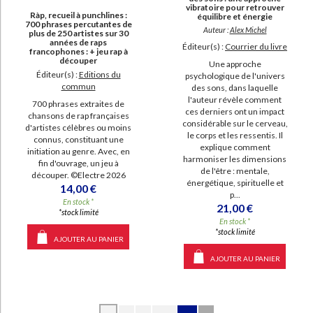
vibratoire pour retrouver
Ràp, recueil à punchlines :
équilibre et énergie
700 phrases percutantes de
Auteur :
Alex Michel
plus de 250 artistes sur 30
années de raps
Éditeur(s) :
Courrier du livre
francophones : + jeu rap à
découper
Une approche
Éditeur(s) :
Editions du
psychologique de l'univers
commun
des sons, dans laquelle
l'auteur révèle comment
700 phrases extraites de
ces derniers ont un impact
chansons de rap françaises
considérable sur le cerveau,
d'artistes célèbres ou moins
le corps et les ressentis. Il
connus, constituant une
explique comment
initiation au genre. Avec, en
harmoniser les dimensions
fin d'ouvrage, un jeu à
de l'être : mentale,
découper. ©Electre 2026
énergétique, spirituelle et
14,00 €
p...
En stock *
21,00 €
*stock limité
En stock *
*stock limité
AJOUTER AU PANIER
AJOUTER AU PANIER