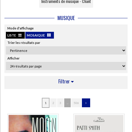
Instruments de musique - Chant
MUSIQUE
Mode d'affichage
LISTE
MOSAIQUE
Trier les résultats par
Afficher
Filtrer
AUTEUR
1
2
3
...
506
Vallas, Léon (162)
Mourey, Colette (73)
Lesueur, Daniel (31)