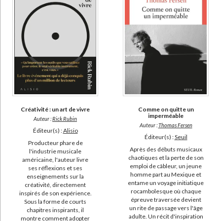
Comme on quitte un
Créativité : un art de vivre
imperméable
Auteur :
Rick Rubin
Auteur :
Thomas Fersen
Éditeur(s) :
Alisio
Éditeur(s) :
Seuil
Producteur phare de
Après des débuts musicaux
l'industrie musicale
chaotiques et la perte de son
américaine, l'auteur livre
emploi de câbleur, un jeune
ses réflexions et ses
homme part au Mexique et
enseignements sur la
entame un voyage initiatique
créativité, directement
rocambolesque où chaque
inspirés de son expérience.
épreuve traversée devient
Sous la forme de courts
un rite de passage vers l'âge
chapitres inspirants, il
adulte. Un récit d'inspiration
montre comment adopter