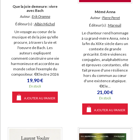
a-paraitre (223)
Que la joie demeure : vivre
avec Bach
Mémé Anna
Auteur :
Erik Orsenna
Auteur :
Pierre Perret
Éditeur(s) :
Albin Michel
Éditeur(s) :
Mareuil
Un voyage au coeur de la
Le chanteur rend hommage
musique et de la joie qu'elle
à sa grand-mère Anna, née à
procure, à travers la vie et
la fin du XIXe siècle dans un
l'oeuvre de Bach. Les
contexte de grande
auteurs expliquent
précarité. Entre violences
comment construire une vie
conjugales, analphabétisme
harmonieuse et accordée au
et épreuves constantes, elle
monde selon l'exemple du
fait preuve d'une résilience
compositeur. ©Electre 2026
hors du commun au cœur
19,90 €
d'une existence atypique.
©Ele...
En stock
21,00 €
En stock
AJOUTER AU PANIER
AJOUTER AU PANIER