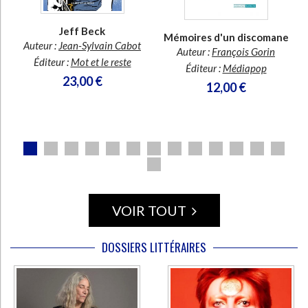
Ecologie - Environnement
Danse
Religions - Spiritualités
Bibliothèque de la Pléiade
Critique et histoire littéraire
Jeff Beck
Histoire de France
Biographies historiques
Mémoires d'un discomane
Classiques scolaires
Littérature ancienne et médiévale
Auteur :
Jean-Sylvain Cabot
s
Auteur :
François Gorin
Histoire - Généralités
Histoire des pays
Éditeur :
Mot et le reste
Littérature de voyage
Audio - Livres lus
Éditeur :
Médiapop
23,00 €
Histoire ancienne
Géographie
12,00 €
Littérature en version originale
Humour
s
Culture scientifique
VOIR TOUT
DOSSIERS LITTÉRAIRES