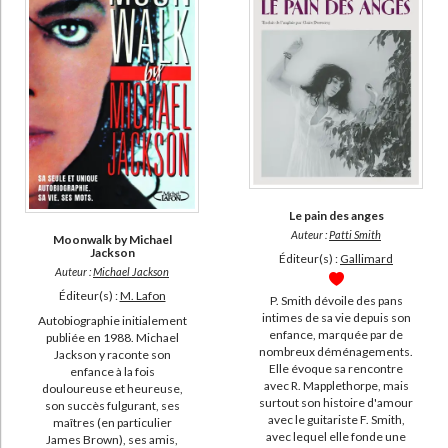
Béranger, Pierre-Jean de (28)
Cumant, Micheline (28)
Fétis, François-Joseph (28)
Lecoeuvre, Fabien (28)
Nattiez, Jean-Jacques (28)
SUPPORT
Le pain des anges
livre (7577)
Auteur :
Patti Smith
Moonwalk by Michael
IAD (3094)
Jackson
Éditeur(s) :
Gallimard
Auteur :
Michael Jackson
document-audio (514)
Éditeur(s) :
M. Lafon
P. Smith dévoile des pans
poche (470)
intimes de sa vie depuis son
Autobiographie initialement
enfance, marquée par de
publiée en 1988. Michael
revue (405)
nombreux déménagements.
Jackson y raconte son
Elle évoque sa rencontre
coffret (29)
enfance à la fois
avec R. Mapplethorpe, mais
douloureuse et heureuse,
musique (18)
surtout son histoire d'amour
son succès fulgurant, ses
avec le guitariste F. Smith,
maîtres (en particulier
papeterie (7)
avec lequel elle fonde une
James Brown), ses amis,