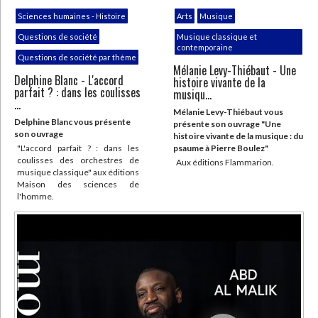
Sciences humaines - Histoire
Arts
Musique
Questions de société
Musique classique et
contemporaine
Questions de société par thème
Mélanie Levy-Thiébaut - Une
Delphine Blanc - L'accord
histoire vivante de la
parfait ? : dans les coulisses
musiqu...
...
Mélanie Levy-Thiébaut vous
Delphine Blanc vous présente
présente son ouvrage "Une
son ouvrage
histoire vivante de la musique : du
"L'accord parfait ? : dans les
psaume à Pierre Boulez"
coulisses des orchestres de
Aux éditions Flammarion.
musique classique" aux éditions
Maison des sciences de
l'homme.