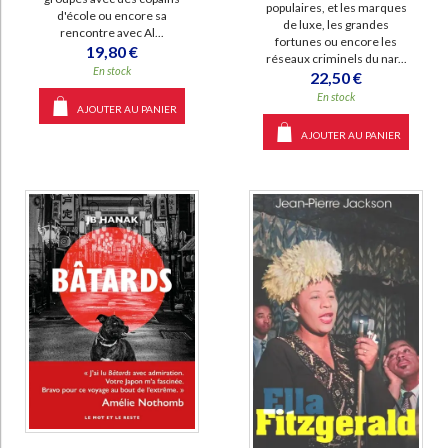
populaires, et les marques
d'école ou encore sa
de luxe, les grandes
rencontre avec Al...
fortunes ou encore les
19,80 €
réseaux criminels du nar...
En stock
22,50 €
En stock
AJOUTER AU PANIER
AJOUTER AU PANIER