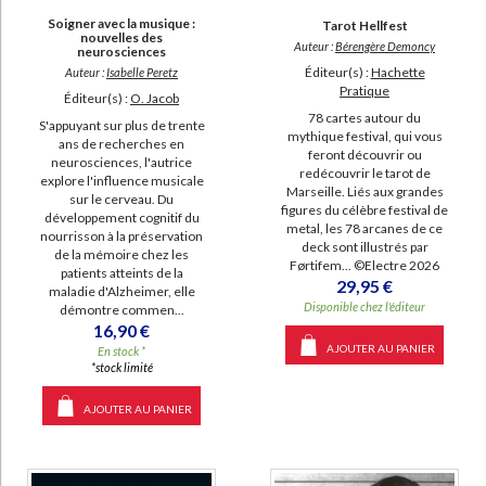
Soigner avec la musique :
Tarot Hellfest
nouvelles des
Auteur :
Bérengère Demoncy
neurosciences
Éditeur(s) :
Hachette
Auteur :
Isabelle Peretz
Pratique
Éditeur(s) :
O. Jacob
78 cartes autour du
S'appuyant sur plus de trente
mythique festival, qui vous
ans de recherches en
feront découvrir ou
neurosciences, l'autrice
redécouvrir le tarot de
explore l'influence musicale
Marseille. Liés aux grandes
sur le cerveau. Du
figures du célèbre festival de
développement cognitif du
metal, les 78 arcanes de ce
nourrisson à la préservation
deck sont illustrés par
de la mémoire chez les
Førtifem... ©Electre 2026
patients atteints de la
29,95 €
maladie d'Alzheimer, elle
Disponible chez l'éditeur
démontre commen...
16,90 €
AJOUTER AU PANIER
En stock *
*stock limité
AJOUTER AU PANIER