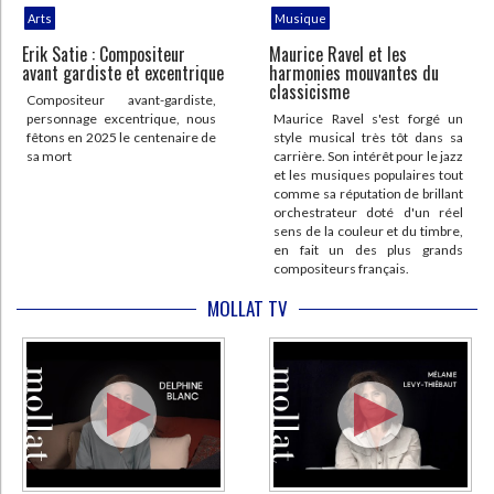
Arts
Musique
Erik Satie : Compositeur
Maurice Ravel et les
avant gardiste et excentrique
harmonies mouvantes du
classicisme
Compositeur avant-gardiste,
personnage excentrique, nous
Maurice Ravel s'est forgé un
fêtons en 2025 le centenaire de
style musical très tôt dans sa
sa mort
carrière. Son intérêt pour le jazz
et les musiques populaires tout
comme sa réputation de brillant
orchestrateur doté d'un réel
sens de la couleur et du timbre,
en fait un des plus grands
compositeurs français.
CHARGEMENT...
MOLLAT TV