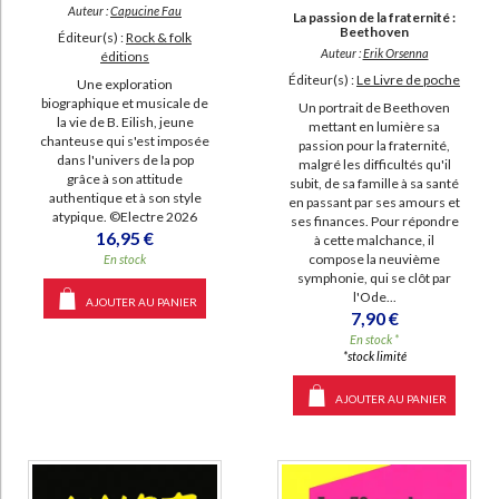
Auteur :
Capucine Fau
La passion de la fraternité :
Beethoven
Éditeur(s) :
Rock & folk
Auteur :
Erik Orsenna
éditions
Éditeur(s) :
Le Livre de poche
Une exploration
biographique et musicale de
Un portrait de Beethoven
la vie de B. Eilish, jeune
mettant en lumière sa
chanteuse qui s'est imposée
passion pour la fraternité,
dans l'univers de la pop
malgré les difficultés qu'il
grâce à son attitude
subit, de sa famille à sa santé
authentique et à son style
en passant par ses amours et
atypique. ©Electre 2026
ses finances. Pour répondre
16,95 €
à cette malchance, il
compose la neuvième
En stock
symphonie, qui se clôt par
l'Ode...
AJOUTER AU PANIER
7,90 €
En stock *
*stock limité
AJOUTER AU PANIER