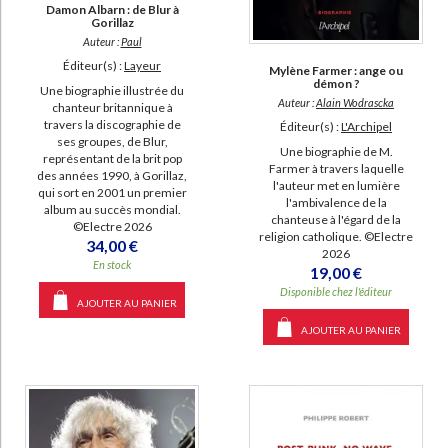
Damon Albarn : de Blur à
Gorillaz
Auteur :
Paul
Éditeur(s) :
Layeur
Mylène Farmer : ange ou
démon ?
Une biographie illustrée du
Auteur :
Alain Wodrascka
chanteur britannique à
travers la discographie de
Éditeur(s) :
L'Archipel
ses groupes, de Blur,
Une biographie de M.
représentant de la brit pop
Farmer à travers laquelle
des années 1990, à Gorillaz,
l'auteur met en lumière
qui sort en 2001 un premier
l'ambivalence de la
album au succès mondial.
chanteuse à l'égard de la
©Electre 2026
religion catholique. ©Electre
34,00 €
2026
En stock
19,00 €
Disponible chez l'éditeur
AJOUTER AU PANIER
AJOUTER AU PANIER