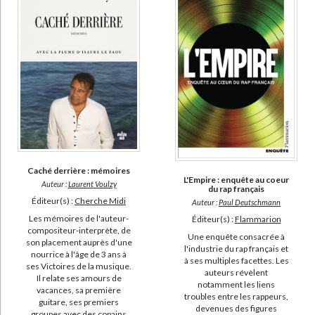
Caché derrière : mémoires
L'Empire : enquête au coeur
Auteur :
Laurent Voulzy
du rap français
Éditeur(s) :
Cherche Midi
Auteur :
Paul Deutschmann
Les mémoires de l'auteur-
Éditeur(s) :
Flammarion
compositeur-interprète, de
Une enquête consacrée à
son placement auprès d'une
l'industrie du rap français et
nourrice à l'âge de 3 ans à
à ses multiples facettes. Les
ses Victoires de la musique.
auteurs révèlent
Il relate ses amours de
notamment les liens
vacances, sa première
troubles entre les rappeurs,
guitare, ses premiers
devenues des figures
groupes avec des copains