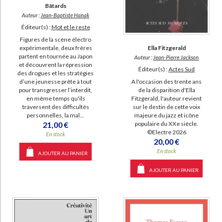
Bâtards
Auteur :
Jean-Baptiste Hanak
Éditeur(s) :
Mot et le reste
Figures de la scène électro
expérimentale, deux frères
Ella Fitzgerald
partent en tournée au Japon
Auteur :
Jean-Pierre Jackson
et découvrent la répression
Éditeur(s) :
Actes Sud
des drogues et les stratégies
d’une jeunesse prête à tout
A l'occasion des trente ans
pour transgresser l’interdit,
de la disparition d'Ella
en même temps qu'ils
Fitzgerald, l'auteur revient
traversent des difficultés
sur le destin de cette voix
personnelles, la mal...
majeure du jazz et icône
21,00 €
populaire du XXe siècle.
©Electre 2026
En stock
20,00 €
En stock
AJOUTER AU PANIER
AJOUTER AU PANIER