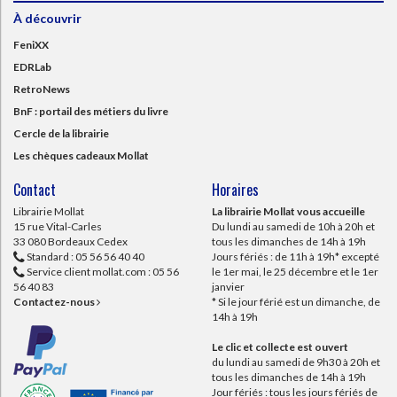
À découvrir
FeniXX
EDRLab
RetroNews
BnF : portail des métiers du livre
Cercle de la librairie
Les chèques cadeaux Mollat
Contact
Horaires
Librairie Mollat
La librairie Mollat vous accueille
15 rue Vital-Carles
Du lundi au samedi de 10h à 20h et
33 080 Bordeaux Cedex
tous les dimanches de 14h à 19h
Standard :
05 56 56 40 40
Jours fériés : de 11h à 19h* excepté
Service client mollat.com :
05 56
le 1er mai, le 25 décembre et le 1er
56 40 83
janvier
Contactez-nous
* Si le jour férié est un dimanche, de
14h à 19h
Le clic et collecte est ouvert
du lundi au samedi de 9h30 à 20h et
tous les dimanches de 14h à 19h
Jour fériés : tous les jours fériés de