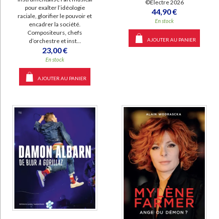
©Electre 2026
pour exalter l’idéologie
44,90 €
raciale, glorifier le pouvoir et
En stock
encadrer la société.
Compositeurs, chefs
AJOUTER AU PANIER
d’orchestre et inst...
23,00 €
En stock
AJOUTER AU PANIER