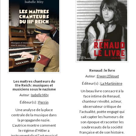
Renaud : le livre
Auteur :
Erwan L'Eléouet
Les maîtres chanteurs du
Éditeur(s) :
La Martinière
IIIe Reich : musiques et
musiciens sous le nazisme
Un beau livre consacré à la
Auteur :
Isabelle Mity
face intime de Renaud,
chanteur révolté, acteur,
Éditeur(s) :
Perrin
observateur critique de
Une analyse de la place
l'actualité, poète engagé qui
centrale de la musique dans
sait capter les humeurs de
la propagande nazie.
son époque et raconter les
L’autrice montre comment
soubresauts de la société
le régime d’Hitler a
française et de son histoire.
instrumentalisé l’art musical