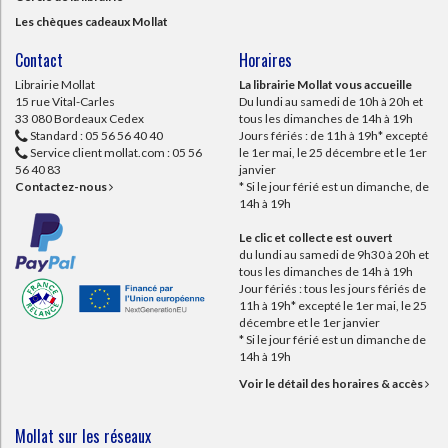
Les chèques cadeaux Mollat
Contact
Horaires
Librairie Mollat
La librairie Mollat vous accueille
15 rue Vital-Carles
Du lundi au samedi de 10h à 20h et
33 080 Bordeaux Cedex
tous les dimanches de 14h à 19h
Standard :
05 56 56 40 40
Jours fériés : de 11h à 19h* excepté
Service client mollat.com :
05 56
le 1er mai, le 25 décembre et le 1er
56 40 83
janvier
Contactez-nous
* Si le jour férié est un dimanche, de
14h à 19h
Le clic et collecte est ouvert
du lundi au samedi de 9h30 à 20h et
tous les dimanches de 14h à 19h
Jour fériés : tous les jours fériés de
11h à 19h* excepté le 1er mai, le 25
décembre et le 1er janvier
* Si le jour férié est un dimanche de
14h à 19h
Voir le détail des horaires & accès
Mollat sur les réseaux