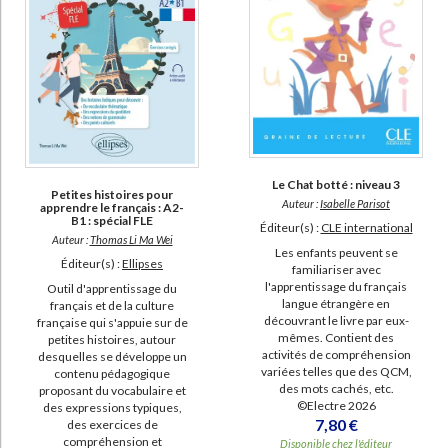
Le Chat botté : niveau 3
Petites histoires pour
Auteur :
Isabelle Parisot
apprendre le français : A2-
B1 : spécial FLE
Éditeur(s) :
CLE international
Auteur :
Thomas Li Ma Wei
Les enfants peuvent se
Éditeur(s) :
Ellipses
familiariser avec
l'apprentissage du français
Outil d'apprentissage du
langue étrangère en
français et de la culture
découvrant le livre par eux-
française qui s'appuie sur de
mêmes. Contient des
petites histoires, autour
activités de compréhension
desquelles se développe un
variées telles que des QCM,
contenu pédagogique
des mots cachés, etc.
proposant du vocabulaire et
©Electre 2026
des expressions typiques,
7,80 €
des exercices de
compréhension et
Disponible chez l'éditeur