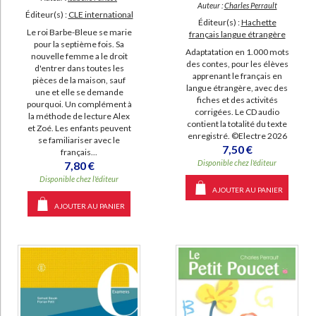
Auteur :
Charles Perrault
Éditeur(s) :
CLE international
Éditeur(s) :
Hachette
Le roi Barbe-Bleue se marie
français langue étrangère
pour la septième fois. Sa
Adaptatation en 1.000 mots
nouvelle femme a le droit
des contes, pour les élèves
d'entrer dans toutes les
apprenant le français en
pièces de la maison, sauf
langue étrangère, avec des
une et elle se demande
fiches et des activités
pourquoi. Un complément à
corrigées. Le CD audio
la méthode de lecture Alex
contient la totalité du texte
et Zoé. Les enfants peuvent
enregistré. ©Electre 2026
se familiariser avec le
7,50 €
français...
Disponible chez l'éditeur
7,80 €
Disponible chez l'éditeur
AJOUTER AU PANIER
AJOUTER AU PANIER