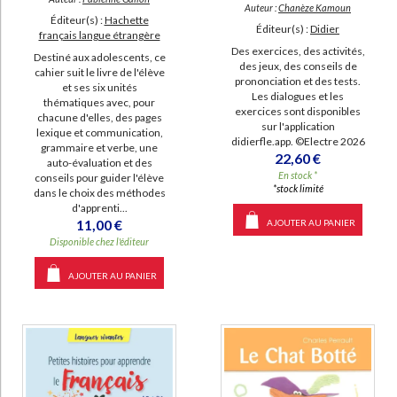
Auteur :
Chanèze Kamoun
Éditeur(s) :
Hachette
Éditeur(s) :
Didier
français langue étrangère
Des exercices, des activités,
Destiné aux adolescents, ce
des jeux, des conseils de
cahier suit le livre de l'élève
prononciation et des tests.
et ses six unités
Les dialogues et les
thématiques avec, pour
exercices sont disponibles
chacune d'elles, des pages
sur l'application
lexique et communication,
didierfle.app. ©Electre 2026
grammaire et verbe, une
22,60 €
auto-évaluation et des
En stock *
conseils pour guider l'élève
*stock limité
dans le choix des méthodes
d'apprenti...
11,00 €
AJOUTER AU PANIER
Disponible chez l'éditeur
AJOUTER AU PANIER