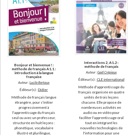
(4)
20 ans de FLES, faits et gestes de la didactique du français langue
étrangère et seconde, de 1995 à 2015 (2)
Au boulot ! : niveau A1.1 à A2 (2)
Clémentine : méthode de français pour les petits (2)
Grammaire française : supérieur, formation continue (2)
Interactions 2, A1.2 :
DISPONIBILITÉ
Bonjour et bienvenue ! :
méthode de français
méthode de français A1.1 :
Auteur :
Gaël Crépieux
introduction à la langue
disponible (2560)
française
Éditeur(s) :
CLE international
Auteur :
Lucile Bertaux
epuise (1028)
Méthode d'apprentissage du
Éditeur(s) :
Didier
français organisée en quatre
manquant (41)
unités de trois leçons
Méthode de français langue
a-paraitre (23)
chacune. Elle propose de
étrangère, pour s'initier
nombreuses activités en
progressivement à
audio ou en vidéo pour
l'apprentissage du français
faciliter l'apprentissage oral
seul ou avec un professeur,
tout en intégrant les
structurée en huit leçons :
nouvelles technologies de
phonétique, vocabulaire
l'information pour une
illustré et plurilingue,