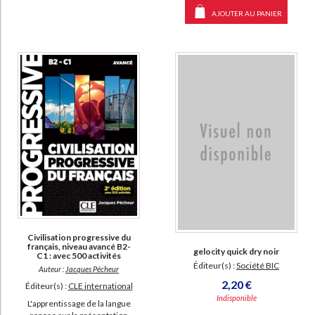
AJOUTER AU PANIER
Civilisation progressive du
français, niveau avancé B2-
gelocity quick dry noir
C1 : avec 500 activités
Éditeur(s) :
Société BIC
Auteur :
Jacques Pécheur
2,20 €
Éditeur(s) :
CLE international
Indisponible
L'apprentissage de la langue