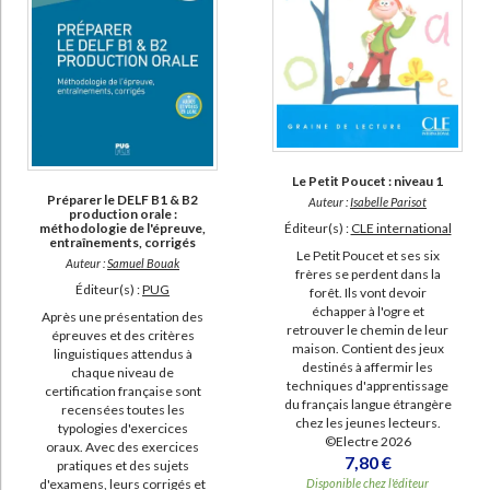
Le Petit Poucet : niveau 1
Préparer le DELF B1 & B2
Auteur :
Isabelle Parisot
production orale :
Éditeur(s) :
CLE international
méthodologie de l'épreuve,
entraînements, corrigés
Le Petit Poucet et ses six
Auteur :
Samuel Bouak
frères se perdent dans la
Éditeur(s) :
PUG
forêt. Ils vont devoir
échapper à l'ogre et
Après une présentation des
retrouver le chemin de leur
épreuves et des critères
maison. Contient des jeux
linguistiques attendus à
destinés à affermir les
chaque niveau de
techniques d'apprentissage
certification française sont
du français langue étrangère
recensées toutes les
chez les jeunes lecteurs.
typologies d'exercices
©Electre 2026
oraux. Avec des exercices
7,80 €
pratiques et des sujets
Disponible chez l'éditeur
d'examens, leurs corrigés et