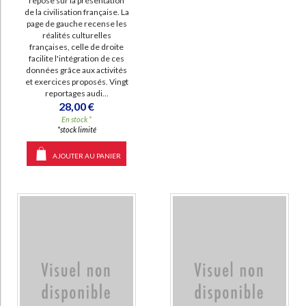
repose sur la présentation
de la civilisation française. La
page de gauche recense les
réalités culturelles
françaises, celle de droite
facilite l'intégration de ces
données grâce aux activités
et exercices proposés. Vingt
reportages audi...
28,00 €
En stock *
*stock limité
AJOUTER AU PANIER