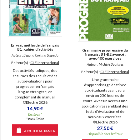
En vrai, méthode de français
B1 : cahier d'activités
Grammaire progressive du
français : B1-B2 avancé :
Auteur :
Begona Cortina Sagredo
avec 400 exercices
Éditeur(s) :
CLE international
Auteur :
Michèle Boulares
Des activités ludiques, des
Éditeur(s) :
CLE international
résumés des acquis et des
Une grammaire
autoévaluations pour
d'apprentissage destinée
progresser en français
aux étudiants ayant suivi
langue étrangère, en
environ 250 heures de
complément du manuel.
cours. Avec un accès à une
©Electre 2026
application rassemblant des
14,90 €
tests d'évaluation et de
En stock *
nouveaux exercices.
*stock limité
©Electre 2026
27,50 €
AJOUTER AU PANIER
Disponible chez l'éditeur