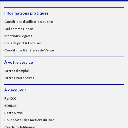
Informations pratiques
Conditions d'utilisation du site
Qui sommes-nous
Mentions Légales
Frais de port & Livraison
Conditions Générales de Vente
À votre service
Offres d'emploi
Offres Partenaires
À découvrir
FeniXX
EDRLab
RetroNews
BnF : portail des métiers du livre
Cercle de la librairie