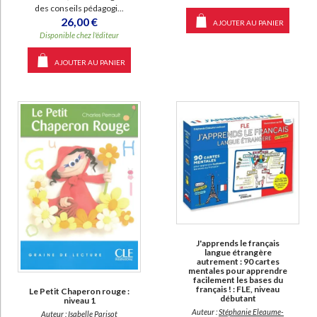
des conseils pédagogi...
26,00 €
AJOUTER AU PANIER
Disponible chez l'éditeur
AJOUTER AU PANIER
J'apprends le français
langue étrangère
autrement : 90 cartes
mentales pour apprendre
facilement les bases du
français ! : FLE, niveau
Le Petit Chaperon rouge :
débutant
niveau 1
Auteur :
Stéphanie Eleaume-
Auteur :
Isabelle Parisot