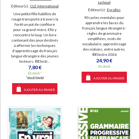
Lachaud
Éditeur(s) :
CLE international
Éditeur(s) :
Eyrolles
Une petite fille habillée de
90 cartes mentales pour
rouge transporte à travers la
apprendre les bases du
forêt un pot de confiture
français langue étrangère :
pour sa grand-mère. Elle y
règles de grammaire
rencontre le loup. Un livre
simplifiées, mots de
contenant des jeux destinés
vocabulaire, apprentissage
à affermir les techniques
des notions, entre autres.
d'apprentissage du français
©Electre 2026
langue étrangère des jeunes
24,90 €
lecteurs. ©Electr...
En stock
7,80 €
En stock *
*stock limité
AJOUTER AU PANIER
AJOUTER AU PANIER