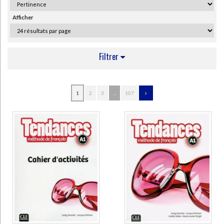
Ecologie - Environnement
Danse
Religions - Spiritualités
Bibliothèque de la Pléiade
Critique et histoire littéraire
Afficher
Histoire de France
Biographies historiques
Classiques scolaires
Littérature ancienne et médiévale
Histoire - Généralités
Histoire des pays
Littérature de voyage
Audio - Livres lus
Filtrer
Histoire ancienne
Géographie
Littérature en version originale
Humour
Culture scientifique
AUTEUR
1
2
3
...
107
Collectif (382)
Collectif, . (155)
Moleskine (153)
Giusti, Conrado (56)
Denisot, Hugues (53)
Faucard-Martinez, Brigitte (46)
COLLECTIF (40)
Himber, Céline (38)