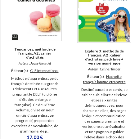
Tendances, méthode de
Explore 3 : méthode de
français, A2 : cahier
français, A2 : cahier
d'activités
d'activités, pack livre +
version numérique
Auteur :
Jacky Girardet
Auteur :
Céline Himber
Éditeur(s) :
CLE international
Éditeur(s) :
Hachette
Méthode d'apprentissage du
français langue étrangère
français destinée aux grands
adolescents et aux adultes
Destiné aux adolescents, ce
préparant le DELF (diplôme
cahier suit le livre de l'élève
d'études en langue
et ses six unités
française). Ce deuxième
thématiques avec, pour
volume, divisé en neuf
chacune d'elles, des pages
unités d'apprentissage
lexique et communication,
progressif, propose des
des pages grammaire et
exercices de vocabulaire, de
verbe, une auto-évaluation
grammaire, de p...
et une page pour guider
17,00 €
l'élève dans le choix des