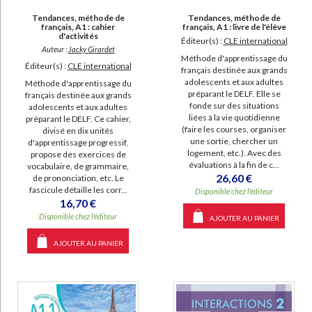
SUPPORT
Tendances, méthode de
Tendances, méthode de
français, A1 : cahier
français, A1 : livre de l'élève
d'activités
livre (1618)
Éditeur(s) :
CLE international
Auteur :
Jacky Girardet
Méthode d'apprentissage du
papeterie (756)
Éditeur(s) :
CLE international
français destinée aux grands
poche (125)
adolescents et aux adultes
Méthode d'apprentissage du
préparant le DELF. Elle se
français destinée aux grands
document-audio (21)
fonde sur des situations
adolescents et aux adultes
liées à la vie quotidienne
préparant le DELF. Ce cahier,
IAD (15)
(faire les courses, organiser
divisé en dix unités
une sortie, chercher un
d'apprentissage progressif,
musique (11)
logement, etc.). Avec des
propose des exercices de
coffret (8)
évaluations à la fin de c...
vocabulaire, de grammaire,
26,60 €
de prononciation, etc. Le
revue (4)
fascicule détaille les corr...
Disponible chez l'éditeur
16,70 €
Disponible chez l'éditeur
AJOUTER AU PANIER
SÉRIE
AJOUTER AU PANIER
Essentiel et plus... : méthode de français (7)
CHARGEMENT...
Les aventures d'Albert et Folio (7)
Echo B1, méthode de français (4)
J'aime pour tous : livret d'inclusion : pédagogie différenciée par niveaux