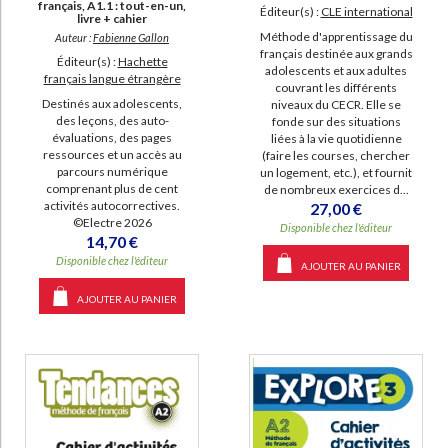
français, A1.1 : tout-en-un,
Éditeur(s) :
CLE international
livre + cahier
Méthode d'apprentissage du
Auteur :
Fabienne Gallon
français destinée aux grands
Éditeur(s) :
Hachette
adolescents et aux adultes
français langue étrangère
couvrant les différents
Destinés aux adolescents,
niveaux du CECR. Elle se
des leçons, des auto-
fonde sur des situations
évaluations, des pages
liées à la vie quotidienne
ressources et un accès au
(faire les courses, chercher
parcours numérique
un logement, etc.), et fournit
comprenant plus de cent
de nombreux exercices d...
activités autocorrectives.
27,00 €
©Electre 2026
Disponible chez l'éditeur
14,70 €
Disponible chez l'éditeur
AJOUTER AU PANIER
AJOUTER AU PANIER