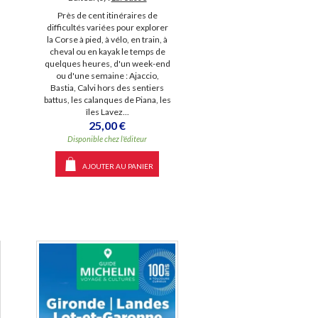
Près de cent itinéraires de
difficultés variées pour explorer
la Corse à pied, à vélo, en train, à
cheval ou en kayak le temps de
quelques heures, d'un week-end
ou d'une semaine : Ajaccio,
Bastia, Calvi hors des sentiers
battus, les calanques de Piana, les
îles Lavez...
25,00 €
Disponible chez l'éditeur
AJOUTER AU PANIER