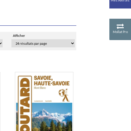
Mes Alertes
Antiquité
Mythologies
GÉOGRAPHIE
Géographie - Démographie -
Territoire
Mollat Pro
Afficher
CULTURE SCIENTIFIQUE
Essais scientifique
Astronomie