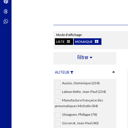
Pinterest
Techniques de construction
SCIENCE FICTION ET FANTASY
Vie familiale
Disciplines paramédicales
Matériaux de l’architecture
Littérature SF et Fantasy
Threads
Ouvrages Généraux
Urbanisme
SOCIOLOGIE
Sociologie générale
Whatsapp
Travail social
Santé et société
Mode d'affichage
LISTE
MOSAIQUE
ETHNOLOGIE
Anthropologie
Ethnologie par pays
Filtrer
AUTEUR
Auzias, Dominique (234)
Labourdette, Jean-Paul (234)
Manufacture française des
pneumatiques Michelin (84)
Gloaguen, Philippe (78)
Gisserot, Jean-Paul (40)