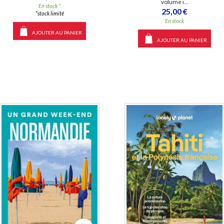
volume i...
En stock *
25,00 €
*stock limité
En stock
AJOUTER AU PANIER
AJOUTER AU PANIER