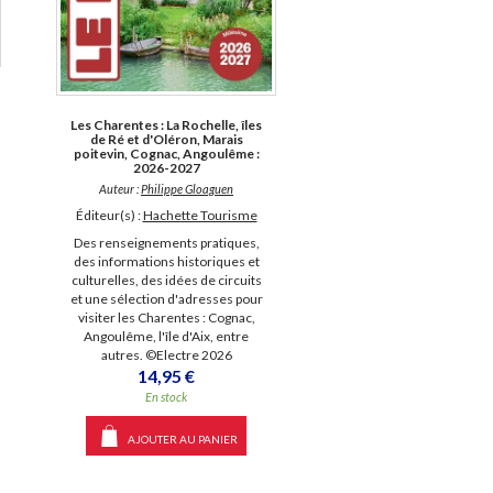
Les Charentes : La Rochelle, îles
de Ré et d'Oléron, Marais
poitevin, Cognac, Angoulême :
2026-2027
Auteur :
Philippe Gloaguen
Éditeur(s) :
Hachette Tourisme
Des renseignements pratiques,
des informations historiques et
culturelles, des idées de circuits
et une sélection d'adresses pour
visiter les Charentes : Cognac,
Angoulême, l'île d'Aix, entre
autres. ©Electre 2026
14,95 €
En stock
AJOUTER AU PANIER