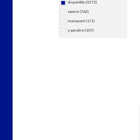
disponible (3272)
epuise (762)
manquant (171)
a-paraitre (107)