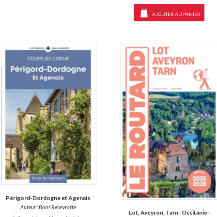
AJOUTER AU PANIER
Périgord-Dordogne et Agenais
Auteur :
Boris Rebeyrotte
Lot, Aveyron, Tarn : Occitanie :