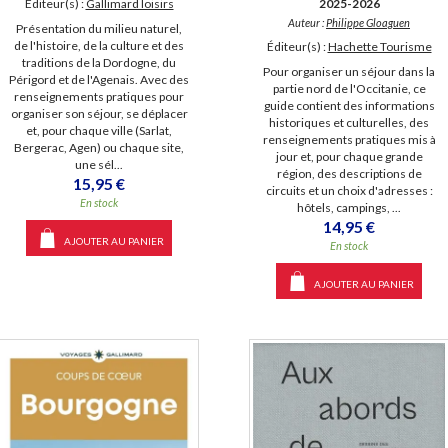
Éditeur(s) :
Gallimard loisirs
2025-2026
Auteur :
Philippe Gloaguen
Présentation du milieu naturel,
de l'histoire, de la culture et des
Éditeur(s) :
Hachette Tourisme
traditions de la Dordogne, du
Pour organiser un séjour dans la
Périgord et de l'Agenais. Avec des
partie nord de l'Occitanie, ce
renseignements pratiques pour
guide contient des informations
organiser son séjour, se déplacer
historiques et culturelles, des
et, pour chaque ville (Sarlat,
renseignements pratiques mis à
Bergerac, Agen) ou chaque site,
jour et, pour chaque grande
une sél...
région, des descriptions de
15,95 €
circuits et un choix d'adresses :
En stock
hôtels, campings, ...
14,95 €
AJOUTER AU PANIER
En stock
AJOUTER AU PANIER