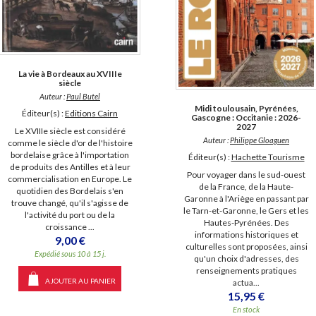
La vie à Bordeaux au XVIIIe
siècle
Auteur :
Paul Butel
Midi toulousain, Pyrénées,
Éditeur(s) :
Editions Cairn
Gascogne : Occitanie : 2026-
2027
Le XVIIIe siècle est considéré
Auteur :
Philippe Gloaguen
comme le siècle d'or de l'histoire
bordelaise grâce à l'importation
Éditeur(s) :
Hachette Tourisme
de produits des Antilles et à leur
Pour voyager dans le sud-ouest
commercialisation en Europe. Le
de la France, de la Haute-
quotidien des Bordelais s'en
Garonne à l'Ariège en passant par
trouve changé, qu'il s'agisse de
le Tarn-et-Garonne, le Gers et les
l'activité du port ou de la
Hautes-Pyrénées. Des
croissance ...
informations historiques et
9,00 €
culturelles sont proposées, ainsi
Expédié sous 10 à 15 j.
qu'un choix d'adresses, des
renseignements pratiques
AJOUTER AU PANIER
actua...
15,95 €
En stock