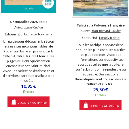
Normandie : 2026-2027
Tahiti et la Polynésie française
Auteur :
Leslie Cadiou
Auteur :
Jean-Bernard Carillet
Éditeur(s) :
Hachette Tourisme
Éditeur(s) :
Lonely planet
Un guide pour découvrir la région
Tous les archipels polynésiens,
et ses sites incontournables, de
des îles les plus connues aux îles
Rouen au Havre en passant par la
les plus secrètes. Avec des
Côte d'Albâtre, la Côte Fleurie, les
informations sur des activités
plages du Débarquement ou
sportives telles que la voile, le
encore le Mont-Saint-Michel.
surf et la randonnée pédestre ou
Avec une sélection d'adresses et
équestre. Des sections
d'activités : parcours à vélo, à pied
thématiques sont consacrées à la
ou à...
culture et aux tra...
10,95 €
25,50 €
En stock
En stock
AJOUTER AU PANIER
AJOUTER AU PANIER