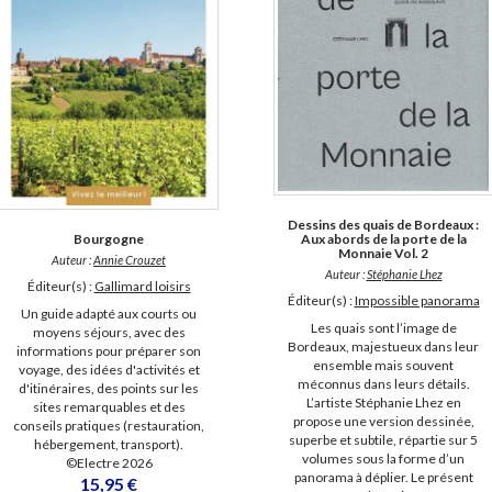
Dessins des quais de Bordeaux :
Bourgogne
Aux abords de la porte de la
Monnaie Vol. 2
Auteur :
Annie Crouzet
Auteur :
Stéphanie Lhez
Éditeur(s) :
Gallimard loisirs
Éditeur(s) :
Impossible panorama
Un guide adapté aux courts ou
Les quais sont l’image de
moyens séjours, avec des
Bordeaux, majestueux dans leur
informations pour préparer son
ensemble mais souvent
voyage, des idées d'activités et
méconnus dans leurs détails.
d'itinéraires, des points sur les
L’artiste Stéphanie Lhez en
sites remarquables et des
propose une version dessinée,
conseils pratiques (restauration,
superbe et subtile, répartie sur 5
hébergement, transport).
volumes sous la forme d’un
©Electre 2026
panorama à déplier. Le présent
15,95 €