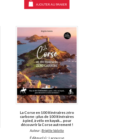
AJOUTER AU PANIER
La Corse en 100 itinéraires zéro
carbone : plus de 100 itinéraires
à pied, à vélo en kayak... pour
découvrir la Corse autrement !
Auteur :
Brigitte Valotto
Éditeur(s) :
Larousse