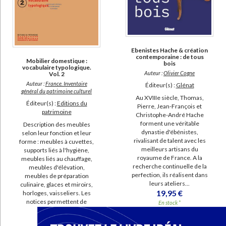
(2)
Bayard, Marc (2)
SUPPORT
Ebenistes Hache & création
contemporaine : de tous
Mobilier domestique :
bois
livre (146)
vocabulaire typologique.
Auteur :
Olivier Cogne
Vol. 2
coffret (3)
Auteur :
France. Inventaire
Éditeur(s) :
Glénat
général du patrimoine culturel
poche (2)
Au XVIIIe siècle, Thomas,
Éditeur(s) :
Editions du
Pierre, Jean-François et
patrimoine
revue (1)
Christophe-André Hache
forment une véritable
Description des meubles
dynastie d'ébénistes,
selon leur fonction et leur
SÉRIE
rivalisant de talent avec les
forme : meubles à cuvettes,
meilleurs artisans du
supports liés à l'hygiène,
Inventaire général des meubles du château et dehors de Versailles :
royaume de France. A la
meubles liés au chauffage,
recherche continuelle de la
meubles d'élévation,
1785 (3)
perfection, ils réalisent dans
meubles de préparation
Chefs-d'oeuvre des marqueteurs (1)
leurs ateliers...
culinaire, glaces et miroirs,
19,95 €
horloges, vaisseliers. Les
DID, the international directory of architecture and design (1)
notices permettent de
En stock *
retrouver ...
*stock limité
Le Mobilier royal français (1)
60,00 €