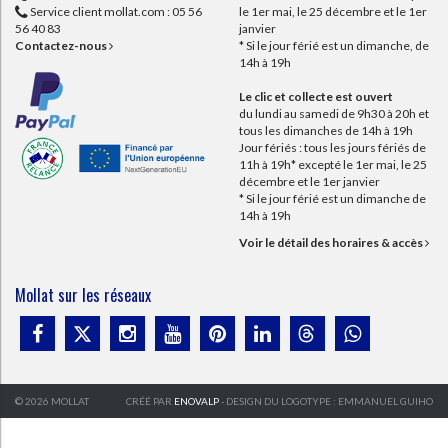
Service client mollat.com :
05 56
le 1er mai, le 25 décembre et le 1er
56 40 83
janvier
Contactez-nous
* Si le jour férié est un dimanche, de
14h à 19h
Le clic et collecte est ouvert
du lundi au samedi de 9h30 à 20h et
tous les dimanches de 14h à 19h
Jour fériés : tous les jours fériés de
11h à 19h* excepté le 1er mai, le 25
décembre et le 1er janvier
* Si le jour férié est un dimanche de
14h à 19h
Voir le détail des horaires & accès
Mollat sur les réseaux
© 2026 MOLLAT
CRÉÉ PAR
ENOVALP
- DESIGN DU LOGOTYPE : EMMANUEL GUIHO