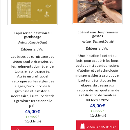
Ebénisterie : les premiers
Tapisserie : initiation au
gestes
garnissage
Auteur :
Bernard Daudé
Auteur :
Claude Ossut
Éditeur(s) :
Vial
Éditeur(s) :
Vial
Une initiation à cet art du
Les bases du garnissage des
bois, pour acquérir les bons
sièges sont présentées et
gestes ainsi que des notions
les rudiments du métier de
d'atelier et de technologie
tapissier sont exposés.
indispensables à sa pratique.
Après un bref rappel
L'auteur décrit toutes les
historique sur les styles des
étapes, du dessin aux
sièges, l'évolution de la
finitions de marqueterie, de
garniture et le matériel
la réalisation de meubles.
nécessaire, l'auteure décrit
©Electre 2026
la garniture traditionnelle
45,00 €
pui...
45,00 €
En stock *
*stock limité
En stock *
*stock limité
AJOUTER AU PANIER