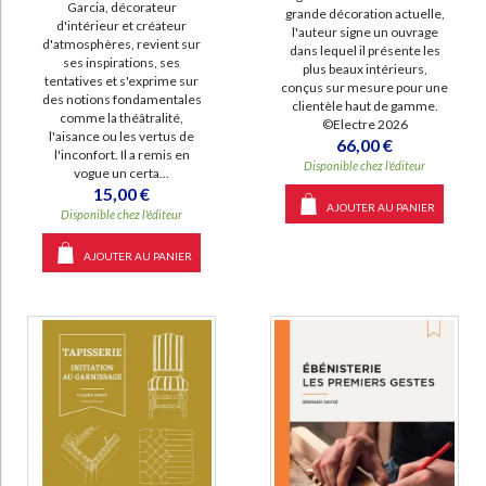
Garcia, décorateur
grande décoration actuelle,
d'intérieur et créateur
l'auteur signe un ouvrage
d'atmosphères, revient sur
dans lequel il présente les
ses inspirations, ses
plus beaux intérieurs,
tentatives et s'exprime sur
conçus sur mesure pour une
des notions fondamentales
clientèle haut de gamme.
comme la théâtralité,
©Electre 2026
l'aisance ou les vertus de
66,00 €
l'inconfort. Il a remis en
Disponible chez l'éditeur
vogue un certa...
15,00 €
AJOUTER AU PANIER
Disponible chez l'éditeur
AJOUTER AU PANIER