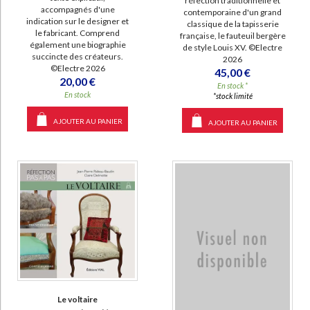
réfection traditionnelle et
accompagnés d'une
contemporaine d'un grand
indication sur le designer et
classique de la tapisserie
le fabricant. Comprend
française, le fauteuil bergère
également une biographie
de style Louis XV. ©Electre
succincte des créateurs.
2026
©Electre 2026
45,00 €
20,00 €
En stock *
En stock
*stock limité
AJOUTER AU PANIER
AJOUTER AU PANIER
Le voltaire