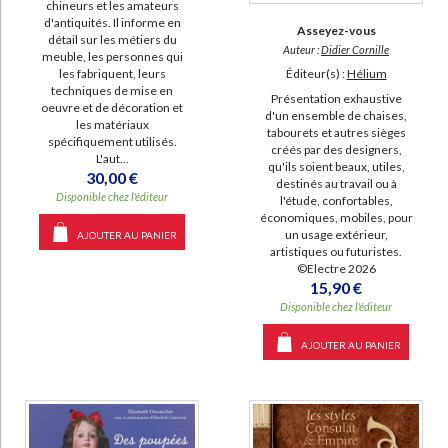
chineurs et les amateurs
d'antiquités. Il informe en
Asseyez-vous
détail sur les métiers du
Auteur :
Didier Cornille
meuble, les personnes qui
Éditeur(s) :
Hélium
les fabriquent, leurs
techniques de mise en
Présentation exhaustive
oeuvre et de décoration et
d'un ensemble de chaises,
les matériaux
tabourets et autres sièges
spécifiquement utilisés.
créés par des designers,
L'aut...
qu'ils soient beaux, utiles,
30,00 €
destinés au travail ou à
Disponible chez l'éditeur
l'étude, confortables,
économiques, mobiles, pour
un usage extérieur,
AJOUTER AU PANIER
artistiques ou futuristes.
©Electre 2026
15,90 €
Disponible chez l'éditeur
AJOUTER AU PANIER