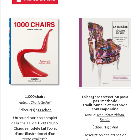
1.000 chairs
La bergère : réfection pas à
pas : méthode
Auteur :
Charlotte Fiell
traditionnelle et méthode
contemporaine
Éditeur(s) :
Taschen
Auteur :
Jean-Pierre Rideau-
Un tour d'horizon complet
Baudin
de la chaise, de 1808 à 2016.
Éditeur(s) :
Vial
Chaque modèle fait l'objet
d'une illustration et d'un
Description des étapes de
texte explicatif,