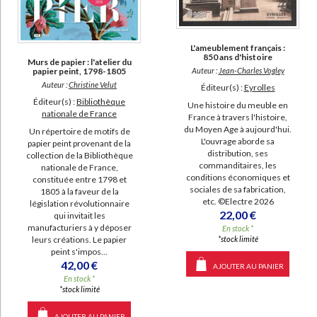
L'ameublement français :
850 ans d'histoire
Murs de papier : l'atelier du
papier peint, 1798-1805
Auteur :
Jean-Charles Vogley
Auteur :
Christine Velut
Éditeur(s) :
Eyrolles
Éditeur(s) :
Bibliothèque
Une histoire du meuble en
nationale de France
France à travers l'histoire,
du Moyen Age à aujourd'hui.
Un répertoire de motifs de
L'ouvrage aborde sa
papier peint provenant de la
distribution, ses
collection de la Bibliothèque
commanditaires, les
nationale de France,
conditions économiques et
constituée entre 1798 et
sociales de sa fabrication,
1805 à la faveur de la
etc. ©Electre 2026
législation révolutionnaire
22,00 €
qui invitait les
manufacturiers à y déposer
En stock *
leurs créations. Le papier
*stock limité
peint s'impos...
42,00 €
AJOUTER AU PANIER
En stock *
*stock limité
AJOUTER AU PANIER