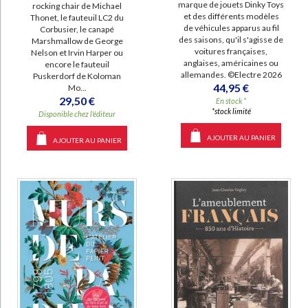
marque de jouets Dinky Toys
rocking chair de Michael
et des différents modèles
Thonet, le fauteuil LC2 du
de véhicules apparus au fil
Corbusier, le canapé
des saisons, qu'il s'agisse de
Marshmallow de George
voitures françaises,
Nelson et Irvin Harper ou
anglaises, américaines ou
encore le fauteuil
allemandes. ©Electre 2026
Puskerdorf de Koloman
44,95 €
Mo...
29,50 €
En stock *
*stock limité
Disponible chez l'éditeur
AJOUTER AU PANIER
AJOUTER AU PANIER