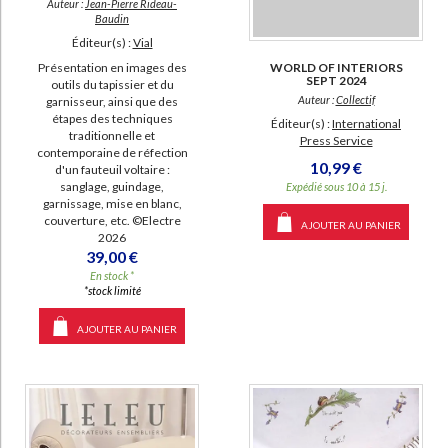
Auteur :
Jean-Pierre Rideau-
Baudin
Éditeur(s) :
Vial
Présentation en images des
WORLD OF INTERIORS
SEPT 2024
outils du tapissier et du
Auteur :
Collectif
garnisseur, ainsi que des
étapes des techniques
Éditeur(s) :
International
traditionnelle et
Press Service
contemporaine de réfection
10,99 €
d'un fauteuil voltaire :
sanglage, guindage,
Expédié sous 10 à 15 j.
garnissage, mise en blanc,
couverture, etc. ©Electre
AJOUTER AU PANIER
2026
39,00 €
En stock *
*stock limité
AJOUTER AU PANIER