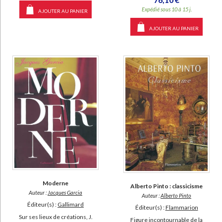
Expédié sous 10 à 15 j.
AJOUTER AU PANIER
AJOUTER AU PANIER
Moderne
Alberto Pinto : classicisme
Auteur :
Jacques Garcia
Auteur :
Alberto Pinto
Éditeur(s) :
Gallimard
Éditeur(s) :
Flammarion
Sur ses lieux de créations, J.
Figure incontournable de la