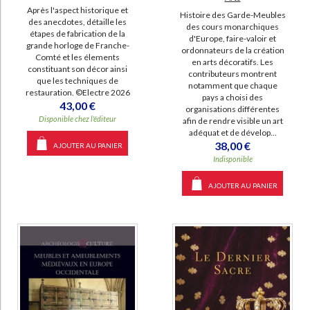
Après l'aspect historique et
Histoire des Garde-Meubles
des anecdotes, détaille les
des cours monarchiques
étapes de fabrication de la
d'Europe, faire-valoir et
grande horloge de Franche-
ordonnateurs de la création
Comté et les élements
en arts décoratifs. Les
constituant son décor ainsi
contributeurs montrent
que les techniques de
notamment que chaque
restauration. ©Electre 2026
pays a choisi des
43,00 €
organisations différentes
Disponible chez l'éditeur
afin de rendre visible un art
adéquat et de dévelop...
38,00 €
AJOUTER AU PANIER
Indisponible
AJOUTER AU PANIER