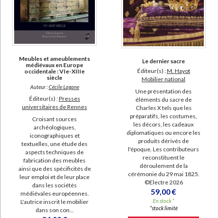
Meubles et ameublements
Le dernier sacre
médiévaux en Europe
Éditeur(s) :
M. Hayot
occidentale : VIe-XIIIe
siècle
Mobilier national
Auteur :
Cécile Lagane
Une présentation des
Éditeur(s) :
Presses
éléments du sacre de
universitaires de Rennes
Charles X tels que les
préparatifs, les costumes,
Croisant sources
les décors, les cadeaux
archéologiques,
diplomatiques ou encore les
iconographiques et
produits dérivés de
textuelles, une étude des
l'époque. Les contributeurs
aspects techniques de
reconstituent le
fabrication des meubles
déroulement de la
ainsi que des spécificités de
cérémonie du 29 mai 1825.
leur emploi et de leur place
©Electre 2026
dans les sociétés
59,00 €
médiévales européennes.
En stock *
L'autrice inscrit le mobilier
*stock limité
dans son con...