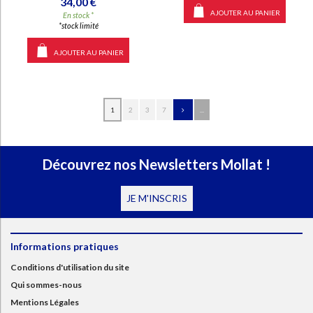
34,00 €
AJOUTER AU PANIER
En stock *
*stock limité
AJOUTER AU PANIER
1
2
3
7
...
Découvrez nos Newsletters Mollat !
JE M'INSCRIS
Informations pratiques
Conditions d'utilisation du site
Qui sommes-nous
Mentions Légales