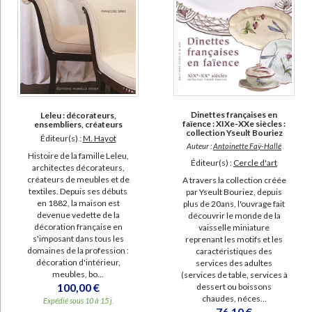
Dinettes françaises en
Leleu : décorateurs,
faïence : XIXe-XXe siècles :
ensembliers, créateurs
collection Yseult Bouriez
Éditeur(s) :
M. Hayot
Auteur :
Antoinette Faÿ-Hallé
Histoire de la famille Leleu,
Éditeur(s) :
Cercle d'art
architectes décorateurs,
créateurs de meubles et de
A travers la collection créée
textiles. Depuis ses débuts
par Yseult Bouriez, depuis
en 1882, la maison est
plus de 20ans, l'ouvrage fait
devenue vedette de la
découvrir le monde de la
décoration française en
vaisselle miniature
s'imposant dans tous les
reprenant les motifs et les
domaines de la profession :
caractéristiques des
décoration d'intérieur,
services des adultes
meubles, bo...
(services de table, services à
100,00 €
dessert ou boissons
chaudes, néces...
Expédié sous 10 à 15 j.
76,10 €