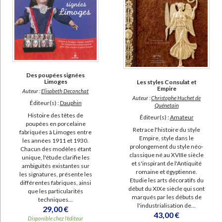
Des poupées signées
Limoges
Les styles Consulat et
Empire
Auteur :
Elisabeth Deconchat
Auteur :
Christophe Huchet de
Éditeur(s) :
Dauphin
Quénetain
Histoire des têtes de
Éditeur(s) :
Amateur
poupées en porcelaine
Retrace l'histoire du style
fabriquées à Limoges entre
Empire, style dans le
les années 1911 et 1930.
prolongement du style néo-
Chacun des modèles étant
classique né au XVIIIe siècle
unique, l'étude clarifie les
et s'inspirant de l'Antiquité
ambiguïtés existantes sur
romaine et égyptienne.
les signatures, présente les
Etudie les arts décoratifs du
différentes fabriques, ainsi
début du XIXe siècle qui sont
que les particularités
marqués par les débuts de
techniques...
l'industrialisation de...
29,00 €
43,00 €
Disponible chez l'éditeur