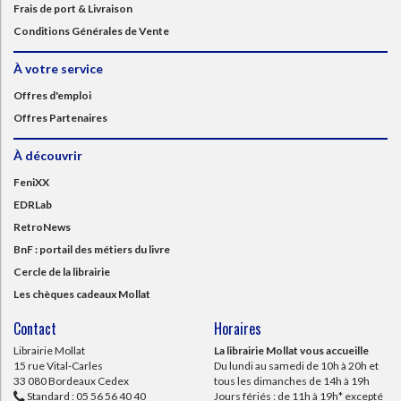
Frais de port & Livraison
Conditions Générales de Vente
À votre service
Offres d'emploi
Offres Partenaires
À découvrir
FeniXX
EDRLab
RetroNews
BnF : portail des métiers du livre
Cercle de la librairie
Les chèques cadeaux Mollat
Contact
Horaires
Librairie Mollat
La librairie Mollat vous accueille
15 rue Vital-Carles
Du lundi au samedi de 10h à 20h et
33 080 Bordeaux Cedex
tous les dimanches de 14h à 19h
Standard :
05 56 56 40 40
Jours fériés : de 11h à 19h* excepté