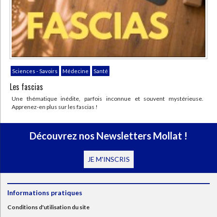
court récit documentaire
sensible et poétique, empli
d'humanité et de douceur. Un
hommage aux soignants et aux
personnes de l'ombre.
Sciences - Savoirs
Médecine
Santé
Les fascias
Une thématique inédite, parfois inconnue et souvent mystérieuse.
Apprenez-en plus sur les fascias !
Découvrez nos Newsletters Mollat !
JE M'INSCRIS
Informations pratiques
Conditions d'utilisation du site