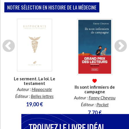
Ecologie - Environnement
Danse
Religions - Spiritualités
NOTRE SÉLECTION EN HISTOIRE DE LA MÉDECINE
Bibliothèque de la Pléiade
Critique et histoire littéraire
Histoire de France
Biographies historiques
Classiques scolaires
Littérature ancienne et médiévale
Histoire - Généralités
Histoire des pays
Littérature de voyage
Audio - Livres lus
Histoire ancienne
Géographie
Littérature en version originale
Humour
Culture scientifique
En stock *
En stock *
*stock limité
*stock limité
Le serment. La loi. Le
a
testament
Ils sont infirmiers de
Auteur :
Hippocrate
campagne
Éditeur :
Belles lettres
Auteur :
Fanny Cheyrou
19,00 €
Éditeur :
Pocket
7,70 €
CHARGEMENT...