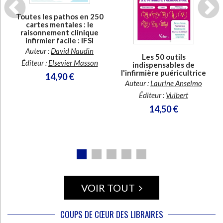
En stock *
Toutes les pathos en 250
*stock limité
cartes mentales : le
raisonnement clinique
infirmier facile : IFSI
Auteur :
David Naudin
Les 50 outils
Éditeur :
Elsevier Masson
e
indispensables de
s
l'infirmière puéricultrice
14,90 €
Auteur :
Laurine Anselmo
Éditeur :
Vuibert
14,50 €
VOIR TOUT
COUPS DE CŒUR DES LIBRAIRES