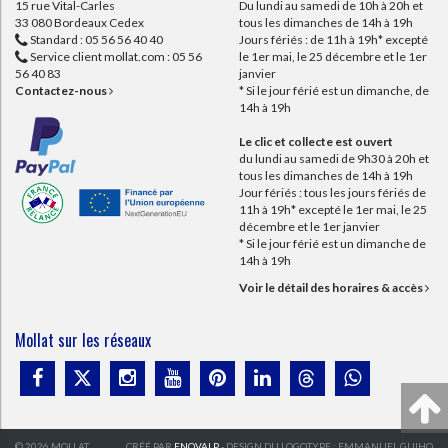
15 rue Vital-Carles
Du lundi au samedi de 10h à 20h et
33 080 Bordeaux Cedex
tous les dimanches de 14h à 19h
Standard :
05 56 56 40 40
Jours fériés : de 11h à 19h* excepté
Service client mollat.com :
05 56
le 1er mai, le 25 décembre et le 1er
56 40 83
janvier
Contactez-nous
* Si le jour férié est un dimanche, de
14h à 19h
Le clic et collecte est ouvert
du lundi au samedi de 9h30 à 20h et
tous les dimanches de 14h à 19h
Jour fériés : tous les jours fériés de
11h à 19h* excepté le 1er mai, le 25
décembre et le 1er janvier
* Si le jour férié est un dimanche de
14h à 19h
Voir le détail des horaires & accès
Mollat sur les réseaux
© 2026 MOLLAT
CRÉÉ PAR
ENOVALP
- DESIGN DU LOGOTYPE : EMMANUEL GUIHO