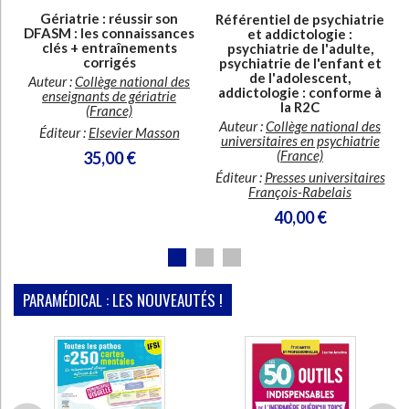
Gériatrie : réussir son
Référentiel de psychiatrie
DFASM : les connaissances
et addictologie :
e
clés + entraînements
psychiatrie de l'adulte,
corrigés
psychiatrie de l'enfant et
de l'adolescent,
Auteur :
Collège national des
addictologie : conforme à
enseignants de gériatrie
la R2C
(France)
Auteur :
Collège national des
Éditeur :
Elsevier Masson
universitaires en psychiatrie
(France)
35,00 €
Éditeur :
Presses universitaires
François-Rabelais
40,00 €
PARAMÉDICAL : LES NOUVEAUTÉS !
En stock