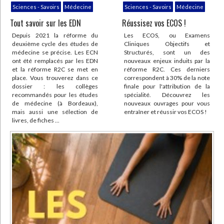
lanterne qui veille sur ces
Sciences - Savoirs
Médecine
Sciences - Savoirs
Médecine
familles géographiquement
Un livre instructif et
isolées.
Tout savoir sur les EDN
Réussisez vos ECOS !
enthousiasmant, qui se lit
comme un roman !
En dehors du simple quotidien
Depuis 2021 la réforme du
Les ECOS, ou Examens
de soignant, c'est aussi tout un
deuxième cycle des études de
Cliniques Objectifs et
système qui est mis en lumière
médecine se précise. Les ECN
Structurés, sont un des
et questionné : les déserts
ont été remplacés par les EDN
nouveaux enjeux induits par la
médicaux, la fragilité du
et la réforme R2C se met en
réforme R2C. Ces derniers
système de santé rural, le
place. Vous trouverez dans ce
correspondent à 30% de la note
vieillissement de la population ...
dossier : les collèges
finale pour l'attribution de la
recommandés pour les études
spécialité. Découvrez les
Mais aussi le rythme de travail :
de médecine (à Bordeaux),
nouveaux ouvrages pour vous
même si ces deux compères ont
mais aussi une sélection de
entraîner et réussir vos ECOS !
su trouver un équilibre qui leur
livres, de fiches ...
permet de prendre du temps
pour eux, c'est un métier où la
sollicitation est permanente, de
jour comme de nuit. Où les
vacances sont rares, les
journées souvent bousculées,
et les heures dans une journée
rarement comptées, et la vie de
famille parfois fragilisée. Ils
l'avouent, il leur arrive de
douter.
Fanny Cheyrou nous propose un