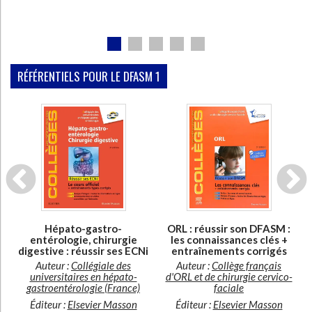
RÉFÉRENTIELS POUR LE DFASM 1
Disponible chez
En stock
l'éditeur
ORL : réussir son DFASM :
Hépato-gastro-
les connaissances clés +
entérologie, chirurgie
C
entraînements corrigés
digestive : réussir ses ECNi
Auteur :
Collège français
Auteur :
Collégiale des
t
d'ORL et de chirurgie cervico-
universitaires en hépato-
faciale
gastroentérologie (France)
Éditeur :
Elsevier Masson
Éditeur :
Elsevier Masson