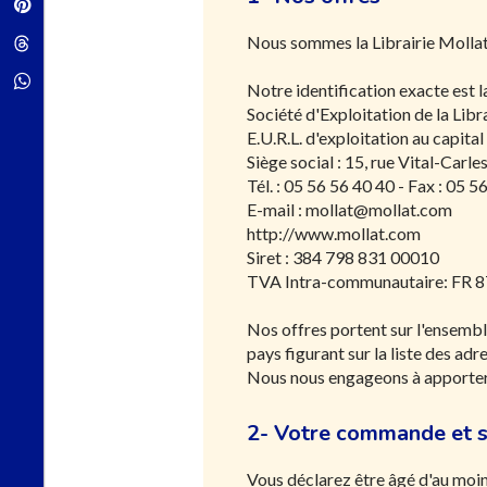
Pinterest
Nous sommes la Librairie Mollat
Threads
Whatsapp
Notre identification exacte est la
Société d'Exploitation de la Libr
E.U.R.L. d'exploitation au capita
Siège social : 15, rue Vital-Car
Tél. : 05 56 56 40 40 - Fax : 05 5
E-mail : mollat@mollat.com
http://www.mollat.com
Siret : 384 798 831 00010
TVA Intra-communautaire: FR 8
Nos offres portent sur l'ensemble
pays figurant sur la liste des ad
Nous nous engageons à apporter t
2- Votre commande et s
Vous déclarez être âgé d'au moins