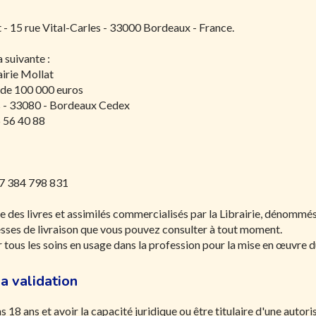
 - 15 rue Vital-Carles - 33000 Bordeaux - France.
 suivante :
airie Mollat
l de 100 000 euros
les - 33080 - Bordeaux Cedex
6 56 40 88
CHARGEMENT...
7 384 798 831
 des livres et assimilés commercialisés par la Librairie, dénommés ic
resses de livraison que vous pouvez consulter à tout moment.
ous les soins en usage dans la profession pour la mise en œuvre du 
a validation
 18 ans et avoir la capacité juridique ou être titulaire d'une auto