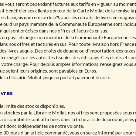
res vous seront cependant facturés aux tarifs en vigueur au moment 
t bénéficier ses clients porteur de la Carte Mollat de la remise la 
vres français une remise de 5% pour les retraits de livres en magasin
ance ou d'un pays membre de la Communauté Européenne sont indiqu
n qui sont précisés dans nos offres et facturés en sus.
rs un pays étranger non membre de la Communauté Européenne, les p
dans nos offres et facturés en sus. Pour toute livraison hors France
s livres acquis. Des droits de douane ou d'importation, des taxes
tre exigés par les autorités fiscales des dits pays. Ces droits et s
t à votre charge. Pour de plus amples informations, renseignez vous 
e soient leurs origines, sont payables en Euros.
de la Librairie Mollat jusqu'au parfait paiement du prix.
ivres
a limite des stocks disponibles.
on stockés par la Librairie Mollat, nos offres sont proposées sous 
la disponibilité sont affichées dans la fiche article du produit, ell
sont donc indépendantes de notre volonté.
de 30 jours d'un article commandé, vous en serez informé par courri