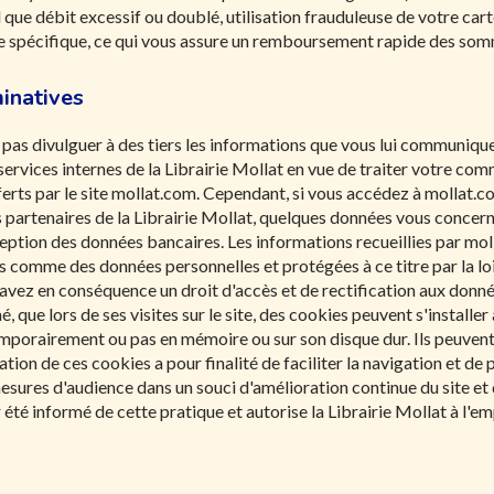
 que débit excessif ou doublé, utilisation frauduleuse de votre cart
e spécifique, ce qui vous assure un remboursement rapide des som
inatives
 pas divulguer à des tiers les informations que vous lui communique
s services internes de la Librairie Mollat en vue de traiter votre c
erts par le site mollat.com. Cependant, si vous accédez à mollat.co
s partenaires de la Librairie Mollat, quelques données vous concern
eption des données bancaires. Les informations recueillies par mol
es comme des données personnelles et protégées à ce titre par la lo
 avez en conséquence un droit d'accès et de rectification aux donn
mé, que lors de ses visites sur le site, des cookies peuvent s'instal
porairement ou pas en mémoire ou sur son disque dur. Ils peuvent 
ation de ces cookies a pour finalité de faciliter la navigation et de
ures d'audience dans un souci d'amélioration continue du site et d
 été informé de cette pratique et autorise la Librairie Mollat à l'em