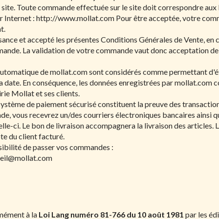
 site. Toute commande effectuée sur le site doit correspondre au
 Internet : http://www.mollat.com Pour être acceptée, votre com
t.
sance et accepté les présentes Conditions Générales de Vente, en c
mande. La validation de votre commande vaut donc acceptation de
utomatique de mollat.com sont considérés comme permettant d'étab
a date. En conséquence, les données enregistrées par mollat.com co
rie Mollat et ses clients.
système de paiement sécurisé constituent la preuve des transaction
, vous recevrez un/des courriers électroniques bancaires ainsi q
e-ci. Le bon de livraison accompagnera la livraison des articles. 
te du client facturé.
sibilité de passer vos commandes :
eil@mollat.com
rmément à la
Loi Lang numéro 81-766 du 10 août 1981
par les éd