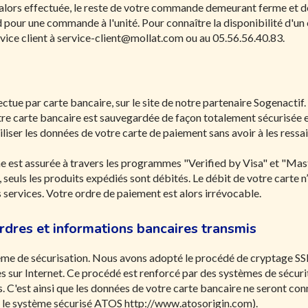
lors effectuée, le reste de votre commande demeurant ferme et déf
d pour une commande à l'unité. Pour connaître la disponibilité d'un
vice client à
service-client@mollat.com
ou au 05.56.56.40.83.
ctue par carte bancaire, sur le site de notre partenaire Sogenactif.
otre carte bancaire est sauvegardée de façon totalement sécurisée 
iser les données de votre carte de paiement sans avoir à les ressais
gne est assurée à travers les programmes "Verified by Visa" et "M
, seuls les produits expédiés sont débités. Le débit de votre carte 
s services. Votre ordre de paiement est alors irrévocable.
ordres et informations bancaires transmis
tème de sécurisation. Nous avons adopté le procédé de cryptage SSL
sur Internet. Ce procédé est renforcé par des systèmes de sécurit
. C'est ainsi que les données de votre carte bancaire ne seront co
ia le système sécurisé ATOS http://www.atosorigin.com).