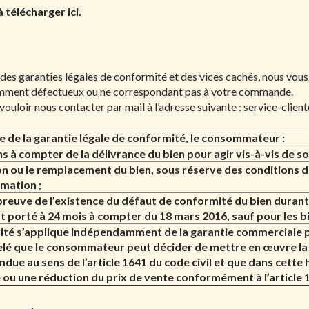
à télécharger ici.
es garanties légales de conformité et des vices cachés, nous vou
mment défectueux ou ne correspondant pas à votre commande.
ouloir nous contacter par mail à l’adresse suivante :
service-clie
re de la garantie légale de conformité, le consommateur :
ns à compter de la délivrance du bien pour agir vis-à-vis de s
on ou le remplacement du bien, sous réserve des conditions de
mation ;
preuve de l’existence du défaut de conformité du bien durant l
st porté à 24 mois à compter du 18 mars 2016, sauf pour les b
mité s’applique indépendamment de la garantie commerciale
ppelé que le consommateur peut décider de mettre en œuvre la 
due au sens de l’article 1641 du code civil et que dans cette 
e ou une réduction du prix de vente conformément à l’article 