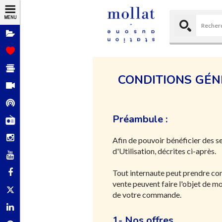
Dossiers
Coups de
cœur
Sélections de
livres
CONDITIONS GÉN
Vidéos
Podcasts
Préambule :
Mollat Radio
Instagram
Afin de pouvoir bénéficier des s
d'Utilisation, décrites ci-après.
YouTube
Facebook
Tout internaute peut prendre con
vente peuvent faire l'objet de mod
X - Twitter
de votre commande.
Linkedin
1- Nos offres