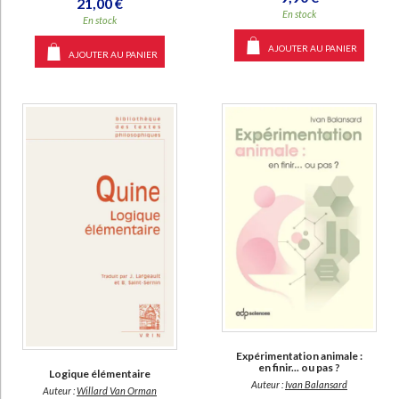
21,00 €
En stock
En stock
AJOUTER AU PANIER
AJOUTER AU PANIER
Expérimentation animale :
en finir... ou pas ?
Logique élémentaire
Auteur :
Ivan Balansard
Auteur :
Willard Van Orman