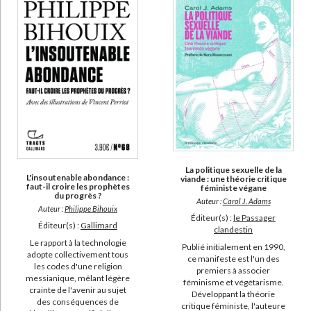
La politique sexuelle de la
L'insoutenable abondance :
viande : une théorie critique
faut-il croire les prophètes
féministe végane
du progrès ?
Auteur :
Carol J. Adams
Auteur :
Philippe Bihouix
Éditeur(s) :
le Passager
Éditeur(s) :
Gallimard
clandestin
Le rapport à la technologie
Publié initialement en 1990,
adopte collectivement tous
ce manifeste est l'un des
les codes d'une religion
premiers à associer
messianique, mêlant légère
féminisme et végétarisme.
crainte de l'avenir au sujet
Développant la théorie
des conséquences de
critique féministe, l'auteure