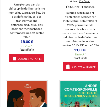
Auteur :
Eric Sadin
Une plongée dans la
Éditeur(s) :
l'Echappée
philosophie de l'humanisme
numérique, à travers l'étude
Recueil de tribunes et
des défis éthiques, des
d'entretiens réalisés par
transformations
l'intellectuel entre 2013 et
anthropologiques ou des
2025, permettant de
positions technophobes
mesurer la vitesse et la
contemporaines. ©Electre
nature des transformations
2026
induites par le déferlement
18,00 €
numérique depuis les
années 2010. ©Electre 2026
En stock *
11,00 €
*stock limité
En stock *
*stock limité
AJOUTER AU PANIER
AJOUTER AU PANIER