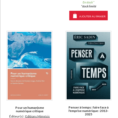
En stock *
*stock limité
AJOUTER AU PANIER
Penser à temps : faire face à
Pour un humanisme
l'emprise numérique : 2013-
numérique critique
2025
Éditeur(s) :
Editions Mimésis