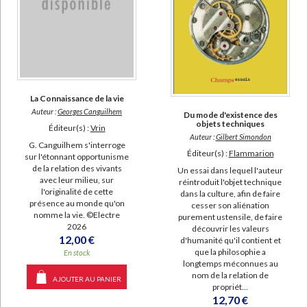
La Connaissance de la vie
Auteur :
Georges Canguilhem
Du mode d'existence des
objets techniques
Éditeur(s) :
Vrin
Auteur :
Gilbert Simondon
G. Canguilhem s'interroge
Éditeur(s) :
Flammarion
sur l'étonnant opportunisme
de la relation des vivants
Un essai dans lequel l'auteur
avec leur milieu, sur
réintroduit l'objet technique
l'originalité de cette
dans la culture, afin de faire
présence au monde qu'on
cesser son aliénation
nomme la vie. ©Electre
purement ustensile, de faire
2026
découvrir les valeurs
12,00 €
d'humanité qu'il contient et
que la philosophie a
En stock
longtemps méconnues au
nom de la relation de
AJOUTER AU PANIER
propriét...
12,70 €