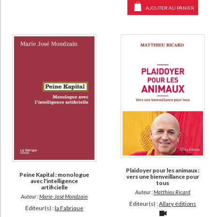
CHARGEMENT...
AJOUTER AU PANIER
L'éloquence de la raison (1)
La société ouverte et ses ennemis (1)
Le mythe de la machine (1)
DISPONIBILITÉ
disponible (652)
epuise (497)
manquant (61)
a-paraitre (17)
Plaidoyer pour les animaux :
Peine Kapital : monologue
vers une bienveillance pour
avec l'intelligence
tous
artificielle
Auteur :
Matthieu Ricard
Auteur :
Marie-José Mondzain
Éditeur(s) :
Allary éditions
Éditeur(s) :
la Fabrique