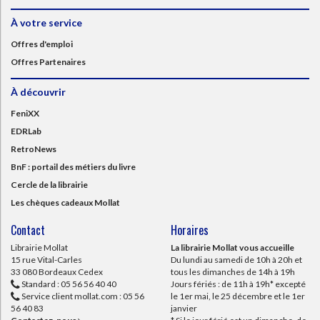
À votre service
Offres d'emploi
Offres Partenaires
À découvrir
FeniXX
EDRLab
RetroNews
BnF : portail des métiers du livre
Cercle de la librairie
Les chèques cadeaux Mollat
Contact
Horaires
Librairie Mollat
La librairie Mollat vous accueille
15 rue Vital-Carles
Du lundi au samedi de 10h à 20h et
33 080 Bordeaux Cedex
tous les dimanches de 14h à 19h
Standard :
05 56 56 40 40
Jours fériés : de 11h à 19h* excepté
Service client mollat.com :
05 56
le 1er mai, le 25 décembre et le 1er
56 40 83
janvier