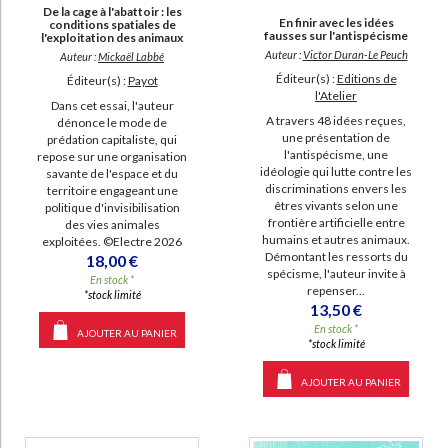
De la cage à l'abattoir : les
En finir avec les idées
conditions spatiales de
fausses sur l'antispécisme
l'exploitation des animaux
Auteur :
Victor Duran-Le Peuch
Auteur :
Mickaël Labbé
Éditeur(s) :
Editions de
Éditeur(s) :
Payot
l'Atelier
Dans cet essai, l'auteur
A travers 48 idées reçues,
dénonce le mode de
une présentation de
prédation capitaliste, qui
l'antispécisme, une
repose sur une organisation
idéologie qui lutte contre les
savante de l'espace et du
discriminations envers les
territoire engageant une
êtres vivants selon une
politique d'invisibilisation
frontière artificielle entre
des vies animales
humains et autres animaux.
exploitées. ©Electre 2026
Démontant les ressorts du
18,00 €
spécisme, l'auteur invite à
En stock *
repenser...
*stock limité
13,50 €
En stock *
AJOUTER AU PANIER
*stock limité
AJOUTER AU PANIER