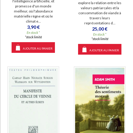
l'intelligence artificielle, et
explore la relation entre les
promesse d'un monde
valeurs patriarcales et la
meilleur, où l'abondance
consommation de viande à
matérielle règne et où le
travers leurs
climat e...
représentations d...
3,90 €
25,00 €
En stock *
En stock *
*stock limité
*stock limité
AJOUTER AU PANIER
AJOUTER AU PANIER