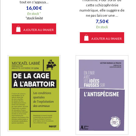
tout en s'appuya...
cette schizophrénie
16,00 €
numérique, elle suggère de
En stock *
ne pas laisser une ...
*stock limité
7,50 €
En stock
AJOUTER AU PANIER
AJOUTER AU PANIER