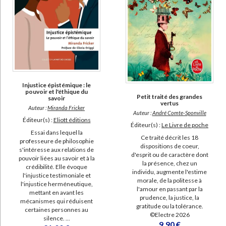
Injustice épistémique : le
pouvoir et l'éthique du
Petit traité des grandes
savoir
vertus
Auteur :
Miranda Fricker
Auteur :
André Comte-Sponville
Éditeur(s) :
Eliott éditions
Éditeur(s) :
Le Livre de poche
Essai dans lequel la
Ce traité décrit les 18
professeure de philosophie
dispositions de coeur,
s'intéresse aux relations de
d'esprit ou de caractère dont
pouvoir liées au savoir et à la
la présence, chez un
crédibilité. Elle évoque
individu, augmente l'estime
l'injustice testimoniale et
morale, de la politesse à
l'injustice herméneutique,
l'amour en passant par la
mettant en avant les
prudence, la justice, la
mécanismes qui réduisent
gratitude ou la tolérance.
certaines personnes au
©Electre 2026
silence. ...
9,90 €