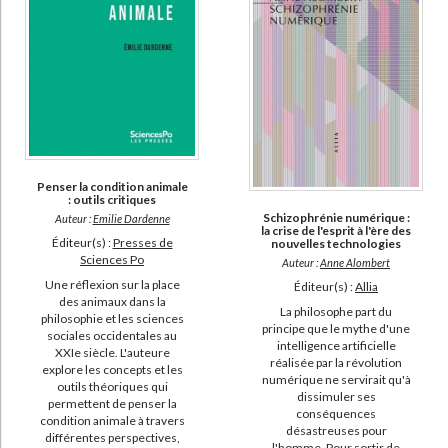
Penser la condition animale
: outils critiques
Schizophrénie numérique :
Auteur :
Emilie Dardenne
la crise de l'esprit à l'ère des
Éditeur(s) :
Presses de
nouvelles technologies
Sciences Po
Auteur :
Anne Alombert
Une réflexion sur la place
Éditeur(s) :
Allia
des animaux dans la
La philosophe part du
philosophie et les sciences
principe que le mythe d'une
sociales occidentales au
intelligence artificielle
XXIe siècle. L'auteure
réalisée par la révolution
explore les concepts et les
numérique ne servirait qu'à
outils théoriques qui
dissimuler ses
permettent de penser la
conséquences
condition animale à travers
désastreuses pour
différentes perspectives,
l'homme. Pour sortir de