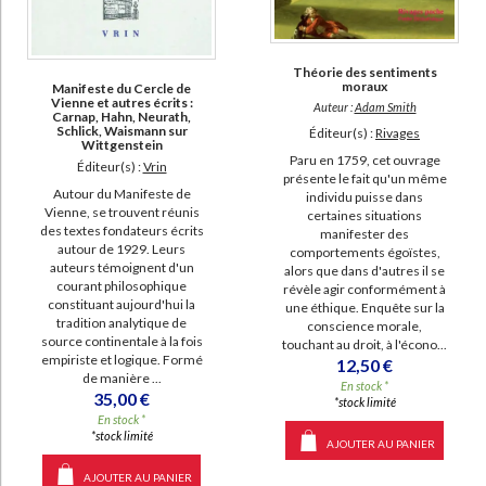
Théorie des sentiments
moraux
Manifeste du Cercle de
Vienne et autres écrits :
Auteur :
Adam Smith
Carnap, Hahn, Neurath,
Schlick, Waismann sur
Éditeur(s) :
Rivages
Wittgenstein
Paru en 1759, cet ouvrage
Éditeur(s) :
Vrin
présente le fait qu'un même
Autour du Manifeste de
individu puisse dans
Vienne, se trouvent réunis
certaines situations
des textes fondateurs écrits
manifester des
autour de 1929. Leurs
comportements égoïstes,
auteurs témoignent d'un
alors que dans d'autres il se
courant philosophique
révèle agir conformément à
constituant aujourd'hui la
une éthique. Enquête sur la
tradition analytique de
conscience morale,
source continentale à la fois
touchant au droit, à l'écono...
empiriste et logique. Formé
12,50 €
de manière ...
En stock *
35,00 €
*stock limité
En stock *
*stock limité
AJOUTER AU PANIER
AJOUTER AU PANIER