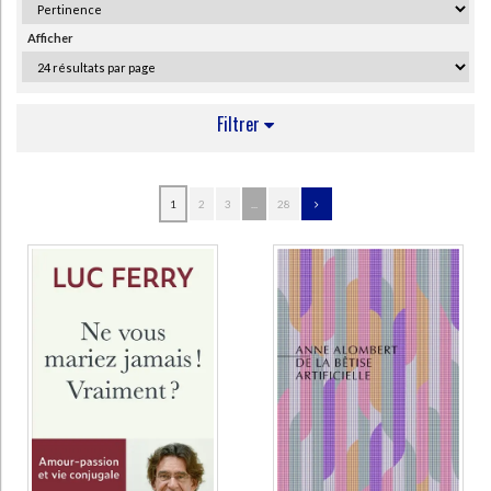
Ecologie - Environnement
Danse
Religions - Spiritualités
Bibliothèque de la Pléiade
Critique et histoire littéraire
Afficher
Histoire de France
Biographies historiques
Classiques scolaires
Littérature ancienne et médiévale
Histoire - Généralités
Histoire des pays
Littérature de voyage
Audio - Livres lus
Filtrer
Histoire ancienne
Géographie
Littérature en version originale
Humour
Culture scientifique
AUTEUR
1
2
3
...
28
Serres, Michel (15)
Burgat, Florence (7)
Fontenay, Elisabeth de (6)
Ricard, Matthieu (6)
Russell, Bertrand (6)
Dardenne, Emilie (5)
Singer, Peter (5)
Anders, Günther (4)