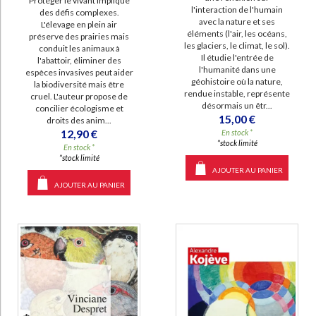
Protéger le vivant implique
l'interaction de l'humain
des défis complexes.
avec la nature et ses
L'élevage en plein air
éléments (l'air, les océans,
préserve des prairies mais
les glaciers, le climat, le sol).
conduit les animaux à
Il étudie l'entrée de
l'abattoir, éliminer des
l'humanité dans une
espèces invasives peut aider
géohistoire où la nature,
la biodiversité mais être
rendue instable, représente
cruel. L'auteur propose de
désormais un êtr...
concilier écologisme et
15,00 €
droits des anim...
12,90 €
En stock *
*stock limité
En stock *
*stock limité
AJOUTER AU PANIER
AJOUTER AU PANIER