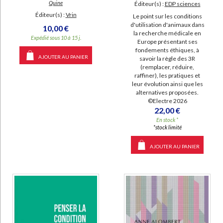
Quine
Éditeur(s) :
EDP sciences
Éditeur(s) :
Vrin
Le point sur les conditions
d'utilisation d'animaux dans
10,00 €
la recherche médicale en
Expédié sous 10 à 15 j.
Europe présentant ses
fondements éthiques, à
AJOUTER AU PANIER
savoir la règle des 3R
(remplacer, réduire,
raffiner), les pratiques et
leur évolution ainsi que les
alternatives proposées.
©Electre 2026
22,00 €
En stock *
*stock limité
AJOUTER AU PANIER