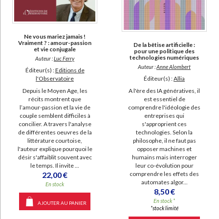
SUPPORT
livre (455)
Ne vous mariez jamais !
poche (113)
Vraiment ? : amour-passion
De la bêtise artificielle :
et vie conjugale
pour une politique des
IAD (42)
technologies numériques
Auteur :
Luc Ferry
Auteur :
Anne Alombert
Éditeur(s) :
Editions de
revue (37)
l'Observatoire
Éditeur(s) :
Allia
coffret (2)
Depuis le Moyen Age, les
A l'ère des IA génératives, il
récits montrent que
est essentiel de
document-audio (2)
l’amour-passion et la vie de
comprendre l'idéologie des
film (1)
couple semblent difficiles à
entreprises qui
concilier. A travers l'analyse
s'approprient ces
de différentes oeuvres de la
technologies. Selon la
littérature courtoise,
SÉRIE
philosophe, il ne faut pas
l'auteur explique pourquoi le
opposer machines et
désir s'affaiblit souvent avec
humains mais interroger
Anarchie et cause animale (2)
le temps. Il invite ...
leur co-évolution pour
22,00 €
L'obsolescence de l'homme (2)
comprendre les effets des
automates algor...
En stock
Le monde humain (2)
8,50 €
En stock *
Philosophie des sciences (2)
AJOUTER AU PANIER
*stock limité
De l'esprit des lois (1)