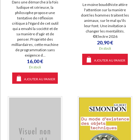
Dans une démarche à la fois
Le moine bouddhiste attire
ludique et sérieuse, la
l'attention sur la manière
philosophe propose une
dont les hommes traitent les
tentative de réflexion
animaux, sur le mal qu'ils
critique à l'égard de cet outil
leur font. Une invitation à
qui a envahi la société et de
changer les mentalités.
sa manière d'agir et de
©Electre 2026
penser. Propriété des
20,90 €
milliardaires, cette machine
En stock
de programmation sans
exigence d...
16,00 €
AJOUTER AU PANIER
En stock
AJOUTER AU PANIER