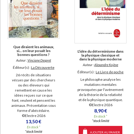
Que diraient les animaux,
si... on leur posait les
L'idée du déterminisme dans
bonnes questions ?
la physique classique et
dans la physique moderne
Auteur :
Vinciane Despret
Auteur :
Alexandre Kojève
Éditeur(s) :
La Découverte
Éditeur(s) :
Le Livre de poche
26 récits de situations
Le philosophe analyse les
vécues par des chercheurs
mutations mentales
ou des éleveurs qui
provoquées par l'avènement
remettent en cause les
de la théorie de la relativité
idées reçues sur ce que
et de la physique quantique.
font, veulent et pensent les
©Electre 2026
animaux. Présentation sous
8,90 €
forme d'abécédaire.
©Electre 2026
En stock *
13,50 €
*stock limité
En stock *
*stock limité
AJOUTER AU PANIER