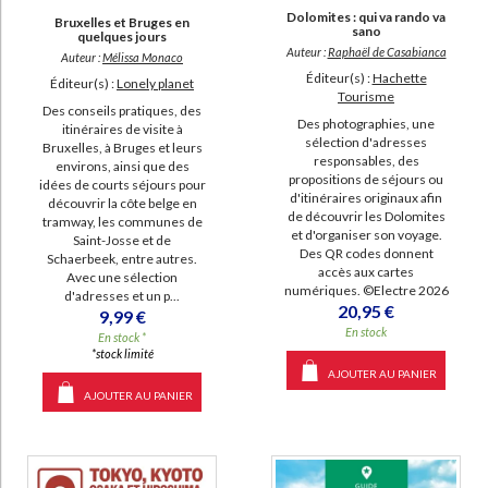
Dolomites : qui va rando va
Bruxelles et Bruges en
sano
quelques jours
Auteur :
Raphaël de Casabianca
Auteur :
Mélissa Monaco
Éditeur(s) :
Hachette
Éditeur(s) :
Lonely planet
Tourisme
Des conseils pratiques, des
Des photographies, une
itinéraires de visite à
sélection d'adresses
Bruxelles, à Bruges et leurs
responsables, des
environs, ainsi que des
propositions de séjours ou
idées de courts séjours pour
d'itinéraires originaux afin
découvrir la côte belge en
de découvrir les Dolomites
tramway, les communes de
et d'organiser son voyage.
Saint-Josse et de
Des QR codes donnent
Schaerbeek, entre autres.
accès aux cartes
Avec une sélection
numériques. ©Electre 2026
d'adresses et un p...
20,95 €
9,99 €
En stock
En stock *
*stock limité
AJOUTER AU PANIER
AJOUTER AU PANIER