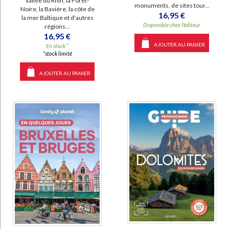
vallée du Rhin, la Forêt-
monuments, de sites tour...
Noire, la Bavière, la côte de
16,95 €
la mer Baltique et d'autres
Disponible chez l'éditeur
régions...
16,95 €
AJOUTER AU PANIER
En stock *
*stock limité
AJOUTER AU PANIER