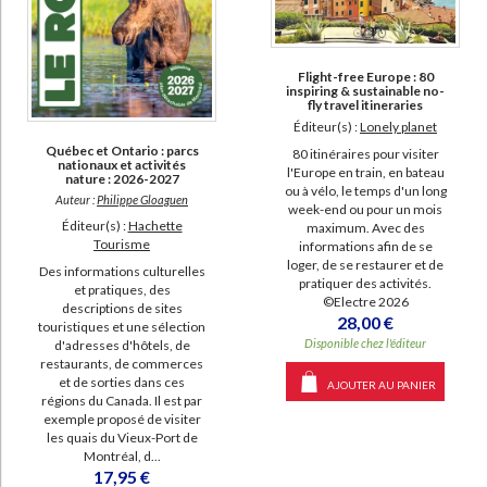
Flight-free Europe : 80
inspiring & sustainable no-
fly travel itineraries
Éditeur(s) :
Lonely planet
Québec et Ontario : parcs
80 itinéraires pour visiter
nationaux et activités
l'Europe en train, en bateau
nature : 2026-2027
ou à vélo, le temps d'un long
Auteur :
Philippe Gloaguen
week-end ou pour un mois
Éditeur(s) :
Hachette
maximum. Avec des
Tourisme
informations afin de se
loger, de se restaurer et de
Des informations culturelles
pratiquer des activités.
et pratiques, des
©Electre 2026
descriptions de sites
28,00 €
touristiques et une sélection
Disponible chez l'éditeur
d'adresses d'hôtels, de
restaurants, de commerces
et de sorties dans ces
AJOUTER AU PANIER
régions du Canada. Il est par
exemple proposé de visiter
les quais du Vieux-Port de
Montréal, d...
17,95 €