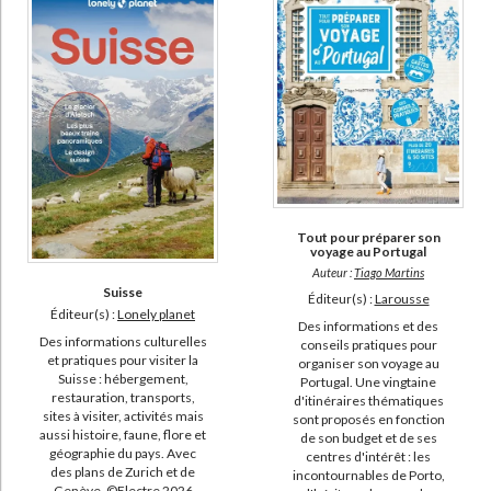
Tout pour préparer son
voyage au Portugal
Auteur :
Tiago Martins
Suisse
Éditeur(s) :
Larousse
Éditeur(s) :
Lonely planet
Des informations et des
Des informations culturelles
conseils pratiques pour
et pratiques pour visiter la
organiser son voyage au
Suisse : hébergement,
Portugal. Une vingtaine
restauration, transports,
d'itinéraires thématiques
sites à visiter, activités mais
sont proposés en fonction
aussi histoire, faune, flore et
de son budget et de ses
géographie du pays. Avec
centres d'intérêt : les
des plans de Zurich et de
incontournables de Porto,
Genève. ©Electre 2026