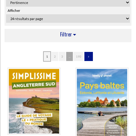
Ecologie - Environnement
Danse
Religions - Spiritualités
Bibliothèque de la Pléiade
Critique et histoire littéraire
Afficher
Histoire de France
Biographies historiques
Classiques scolaires
Littérature ancienne et médiévale
Histoire - Généralités
Histoire des pays
Littérature de voyage
Audio - Livres lus
Filtrer
Histoire ancienne
Géographie
Littérature en version originale
Humour
Culture scientifique
AUTEUR
1
2
3
...
193
Auzias, Dominique (527)
Labourdette, Jean-Paul (526)
Manufacture française des pneumatiques Michelin (154)
Gloaguen, Philippe (100)
La Torre, Michel de (89)
Collectif Ulysse (84)
Kruse, Gisela (46)
Tendance floue (43)