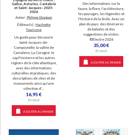
Des informations sur la
Galice, Asturies, Cantabrie
et Saint-Jacques : 2025-
faune, la flore, l'architecture,
2026
les paysages, les légendes et
Auteur :
Philippe Gloaguen
l'histoire de la Sicile. Avec un
plan du pays, des itinéraires
Éditeur(s) :
Hachette
de balades et des
Tourisme
suggestions de visites.
Un guide pour découvrir
©Electre 2026
Saint-Jacques-de-
35,00 €
Compostelle, la vallée de
En stock
Camaleno, La Corogne, le
cap Finisterre et les autres
AJOUTER AU PANIER
régions de la côte atlantique,
avec des informations
culturelles et pratiques, des
descriptions de sites et de
monuments ainsi qu'une
sélection d'...
16,95 €
En stock
AJOUTER AU PANIER