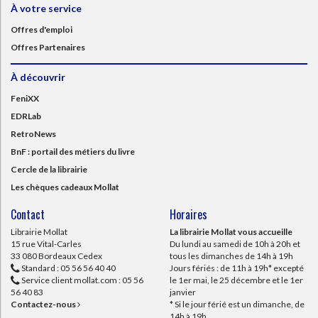
À votre service
Offres d'emploi
Offres Partenaires
À découvrir
FeniXX
EDRLab
RetroNews
BnF : portail des métiers du livre
Cercle de la librairie
Les chèques cadeaux Mollat
Contact
Horaires
Librairie Mollat
La librairie Mollat vous accueille
15 rue Vital-Carles
Du lundi au samedi de 10h à 20h et
33 080 Bordeaux Cedex
tous les dimanches de 14h à 19h
Standard :
05 56 56 40 40
Jours fériés : de 11h à 19h* excepté
Service client mollat.com :
05 56
le 1er mai, le 25 décembre et le 1er
56 40 83
janvier
Contactez-nous
* Si le jour férié est un dimanche, de
14h à 19h