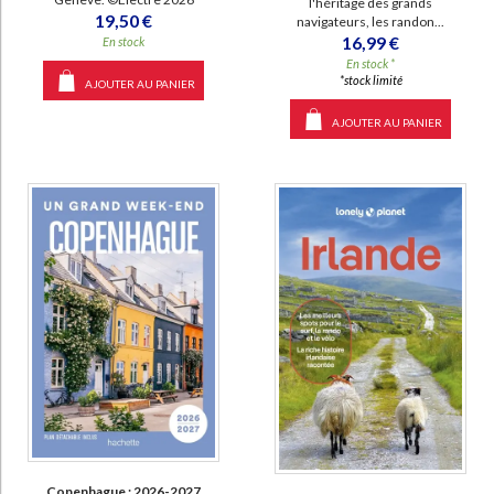
l'héritage des grands
19,50 €
navigateurs, les randon...
16,99 €
En stock
En stock *
*stock limité
AJOUTER AU PANIER
AJOUTER AU PANIER
Copenhague : 2026-2027