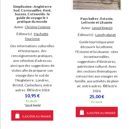
SUPPORT
Simplissime : Angleterre
Sud, Cornouailles, Kent,
Sussex, Cotswolds : le
livre (3439)
guide de voyage le +
Pays baltes : Estonie,
pratique du monde
Lettonie et Lituanie
IAD (775)
Auteur :
Christine Costanza
Auteur :
Léonid Ragozin
poche (341)
Éditeur(s) :
Hachette
Éditeur(s) :
Lonely planet
Tourisme
revue (37)
Guide touristique pour
Des informations culturelles
découvrir la Lettonie,
coffret (4)
et historiques, des
l'Estonie et la Lituanie : sites
renseignements pratiques,
incontournables,
document-audio (3)
une sélection d'adresses
suggestions d'itinéraires,
ainsi que des suggestions de
patrimoine culturel. Avec
logiciel-educatif (2)
visites afin de préparer son
des sections thématiques
voyage dans le sud de
consacrées aux voyages en
carte (1)
l'Angleterre : Londres,
famille, aux activités de plein
Bristol, Canterbury, entre
air, entre autres. ©Electre
autres. ©Electre 2026
2026
SÉRIE
10,95 €
25,00 €
En stock *
En stock
Derniers domiciles connus : guide des tombes de personnalités belges
*stock limité
(5)
AJOUTER AU PANIER
Guide des salles de réception (5)
AJOUTER AU PANIER
Au fil de l'histoire suisse (3)