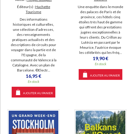
Éditeur(s) :
Hachette
Une enquête dans le monde
Tourisme
des palaces de Paris et de
province, ces hôtels cinq
Des informations
étoiles très haut de gamme
historiques et culturelles,
qui offrent des prestations
une sélection d'adresses,
jugées exceptionnelles à
des renseignements
leurs clients. Du Crillon au
pratiques actualisés et des
Lutécia en passant par le
descriptions de circuits pour
Meurice, l'autrice évoque
voyager dans la partie est de
les célébrités qui les fréq...
l'Espagne, de la
19,90 €
communauté de Valence à la
En stock
Catalogne. Avec un plan de
Barcelone. ©Electr...
16,95 €
AJOUTER AU PANIER
En stock
AJOUTER AU PANIER