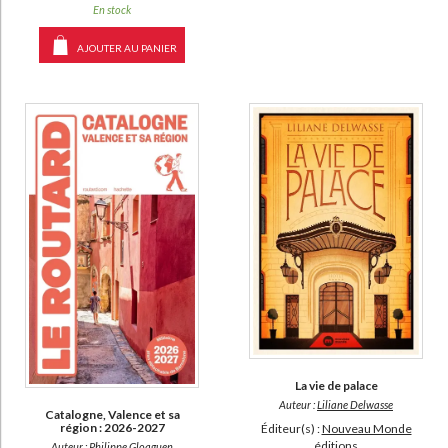
En stock
AJOUTER AU PANIER
La vie de palace
Auteur :
Liliane Delwasse
Catalogne, Valence et sa
région : 2026-2027
Éditeur(s) :
Nouveau Monde
éditions
Auteur :
Philippe Gloaguen