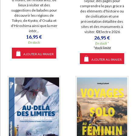
séjour, des pages pour
lieux à visiter et des
comprendre le pays grâce à
suggestions de balades pour
des éléments d'histoire ou
découvrir les régions de
de civilisation et une
Tokyo, de Kyoto, d'Osaka et
présentation détaillée des
d'Hiroshima ainsi que la mer
sites et des monuments à
intér...
visiter. ©Electre 2026
16,95 €
26,95 €
En stock
En stock *
*stock limité
AJOUTER AU PANIER
AJOUTER AU PANIER