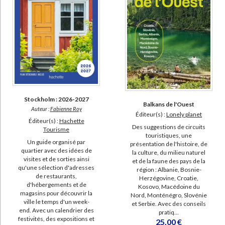
Stockholm : 2026-2027
Balkans de l'Ouest
Auteur :
Fabienne Roy
Éditeur(s) :
Lonely planet
Éditeur(s) :
Hachette
Des suggestions de circuits
Tourisme
touristiques, une
Un guide organisé par
présentation de l'histoire, de
quartier avec des idées de
la culture, du milieu naturel
visites et de sorties ainsi
et de la faune des pays de la
qu'une sélection d'adresses
région : Albanie, Bosnie-
de restaurants,
Herzégovine, Croatie,
d'hébergements et de
Kosovo, Macédoine du
magasins pour découvrir la
Nord, Monténégro, Slovénie
ville le temps d'un week-
et Serbie. Avec des conseils
end. Avec un calendrier des
pratiq...
festivités, des expositions et
25,00 €