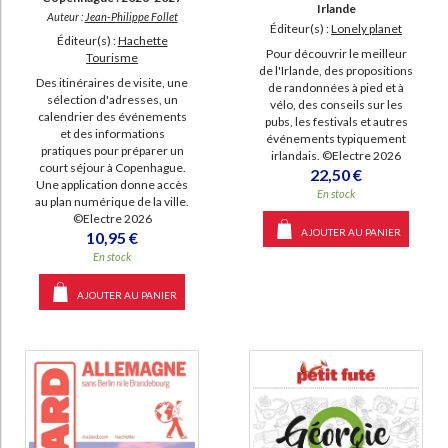
Irlande
Auteur :
Jean-Philippe Follet
Éditeur(s) :
Lonely planet
Éditeur(s) :
Hachette
Pour découvrir le meilleur
Tourisme
de l'Irlande, des propositions
Des itinéraires de visite, une
de randonnées à pied et à
sélection d'adresses, un
vélo, des conseils sur les
calendrier des événements
pubs, les festivals et autres
et des informations
événements typiquement
pratiques pour préparer un
irlandais. ©Electre 2026
court séjour à Copenhague.
22,50 €
Une application donne accès
En stock
au plan numérique de la ville.
©Electre 2026
AJOUTER AU PANIER
10,95 €
En stock
AJOUTER AU PANIER