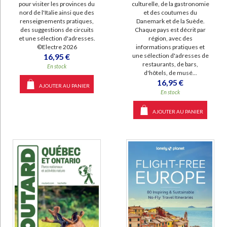
pour visiter les provinces du
culturelle, de la gastronomie
nord de l'Italie ainsi que des
et des coutumes du
renseignements pratiques,
Danemark et de la Suède.
des suggestions de circuits
Chaque pays est décrit par
et une sélection d'adresses.
région, avec des
©Electre 2026
informations pratiques et
16,95 €
une sélection d'adresses de
restaurants, de bars,
En stock
d'hôtels, de musé...
16,95 €
AJOUTER AU PANIER
En stock
AJOUTER AU PANIER