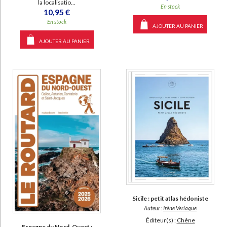
la localisatio...
En stock
10,95 €
En stock
AJOUTER AU PANIER
AJOUTER AU PANIER
Sicile : petit atlas hédoniste
Auteur :
Irène Verlaque
Éditeur(s) :
Chêne
Espagne du Nord-Ouest :