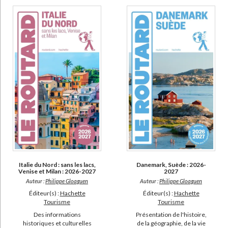
CHARGEMENT...
Destination anime ! : visitez le Japon à travers l'animation ! (3)
Géographie universelle (2)
In the mood for... (2)
Insulaires et riverains du lac Tchad : étude géographique (2)
La Libye (2)
DISPONIBILITÉ
disponible (4610)
epuise (1661)
manquant (380)
a-paraitre (293)
Italie du Nord : sans les lacs,
Danemark, Suède : 2026-
Venise et Milan : 2026-2027
2027
Auteur :
Philippe Gloaguen
Auteur :
Philippe Gloaguen
Éditeur(s) :
Hachette
Éditeur(s) :
Hachette
Tourisme
Tourisme
Des informations
Présentation de l'histoire,
historiques et culturelles
de la géographie, de la vie