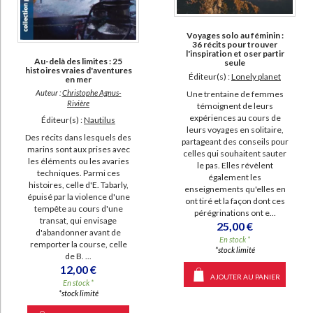
Voyages solo au féminin :
36 récits pour trouver
l'inspiration et oser partir
Au-delà des limites : 25
seule
histoires vraies d'aventures
Éditeur(s) :
Lonely planet
en mer
Auteur :
Christophe Agnus-
Une trentaine de femmes
Rivière
témoignent de leurs
expériences au cours de
Éditeur(s) :
Nautilus
leurs voyages en solitaire,
Des récits dans lesquels des
partageant des conseils pour
marins sont aux prises avec
celles qui souhaitent sauter
les éléments ou les avaries
le pas. Elles révèlent
techniques. Parmi ces
également les
histoires, celle d'E. Tabarly,
enseignements qu'elles en
épuisé par la violence d'une
ont tiré et la façon dont ces
tempête au cours d'une
pérégrinations ont e...
transat, qui envisage
25,00 €
d'abandonner avant de
En stock *
remporter la course, celle
*stock limité
de B. ...
12,00 €
AJOUTER AU PANIER
En stock *
*stock limité