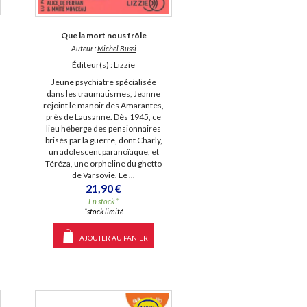
Que la mort nous frôle
Auteur :
Michel Bussi
Éditeur(s) :
Lizzie
Jeune psychiatre spécialisée
dans les traumatismes, Jeanne
rejoint le manoir des Amarantes,
près de Lausanne. Dès 1945, ce
lieu héberge des pensionnaires
brisés par la guerre, dont Charly,
un adolescent paranoïaque, et
Téréza, une orpheline du ghetto
de Varsovie. Le ...
21,90 €
En stock *
*stock limité
AJOUTER AU PANIER