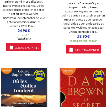
arrière-grand-mère Elisabeth,
police de Buckeye City et
morte avant sa naissance. D'elle,
l'inspectrice Izzy James :
elle ne sait pas grand-chose si ce
quatorze citoyens sont sur le
n'est qu'après avoir été
point de se faire assassiner par un
diagnostiquée schizophrène, elle
tueur en quête de vengeance.
a été lobotomisée dans les
Avec l'aide de son amie garde du
années 1950. Prix li...
corps Holly Gibney, engagée par
24,90 €
une militante des dro...
En stock *
28,90 €
*stock limité
Disponible chez l'éditeur
AJOUTER AU PANIER
AJOUTER AU PANIER