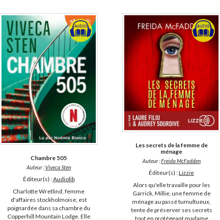
Les secrets de la femme de
ménage
Chambre 505
Auteur :
Freida McFadden
Auteur :
Viveca Sten
Éditeur(s) :
Lizzie
Éditeur(s) :
Audiolib
Alors qu'elle travaille pour les
Charlotte Wretlind, femme
Garrick, Millie, une femme de
d'affaires stockholmoise, est
ménage au passé tumultueux,
poignardée dans sa chambre du
tente de préserver ses secrets
Copperhill Mountain Lodge. Elle
tout en protégeant madame