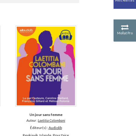
Mes Alertes
Antiquité
Mythologies
GÉOGRAPHIE
Géographie - Démographie -
Territoire
Mollat Pro
CULTURE SCIENTIFIQUE
Essais scientifique
Astronomie
Un jour sans femme
Auteur :
Laetitia Colombani
Éditeur(s) :
Audiolib
Reykjavik, Islande. Pour faire