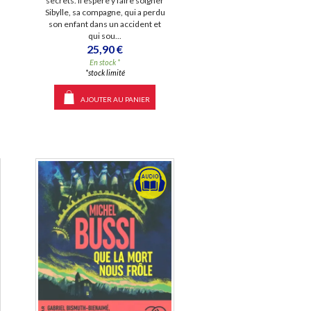
secrets. Il espère y faire soigner
Sibylle, sa compagne, qui a perdu
son enfant dans un accident et
qui sou...
25,90 €
En stock *
*stock limité
AJOUTER AU PANIER