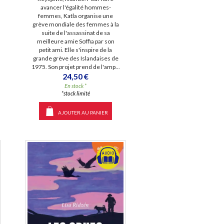
avancer l'égalité hommes-
femmes, Katla organise une
grève mondiale des femmes à la
suite de l'assassinat de sa
meilleure amie Soffia par son
petit ami. Elle s'inspire de la
grande grève des Islandaises de
1975. Son projet prend de l'amp...
24,50 €
En stock *
*stock limité
AJOUTER AU PANIER