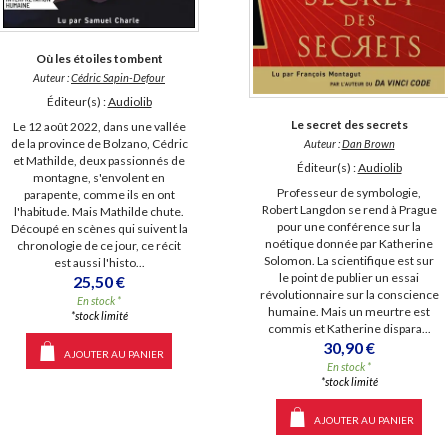
Où les étoiles tombent
Auteur :
Cédric Sapin-Defour
Éditeur(s) :
Audiolib
Le secret des secrets
Le 12 août 2022, dans une vallée
de la province de Bolzano, Cédric
Auteur :
Dan Brown
et Mathilde, deux passionnés de
Éditeur(s) :
Audiolib
montagne, s'envolent en
Professeur de symbologie,
parapente, comme ils en ont
Robert Langdon se rend à Prague
l'habitude. Mais Mathilde chute.
pour une conférence sur la
Découpé en scènes qui suivent la
noétique donnée par Katherine
chronologie de ce jour, ce récit
Solomon. La scientifique est sur
est aussi l'histo...
le point de publier un essai
25,50 €
révolutionnaire sur la conscience
En stock *
humaine. Mais un meurtre est
*stock limité
commis et Katherine dispara...
30,90 €
AJOUTER AU PANIER
En stock *
*stock limité
AJOUTER AU PANIER