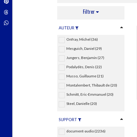
Pinterest
Techniques de construction
SCIENCE FICTION ET FANTASY
Vie familiale
Disciplines paramédicales
Matériaux de l’architecture
Filtrer
Littérature SF et Fantasy
Threads
Ouvrages Généraux
Urbanisme
SOCIOLOGIE
Sociologie générale
Whatsapp
AUTEUR
Travail social
Santé et société
Onfray, Michel (36)
ETHNOLOGIE
Mesguich, Daniel (29)
Anthropologie
Jungers, Benjamin (27)
Ethnologie par pays
Podalydès, Denis (22)
Musso, Guillaume (21)
Montalembert, Thibault de (20)
Schmitt, Eric-Emmanuel (20)
Steel, Danielle (20)
SUPPORT
document-audio (2236)