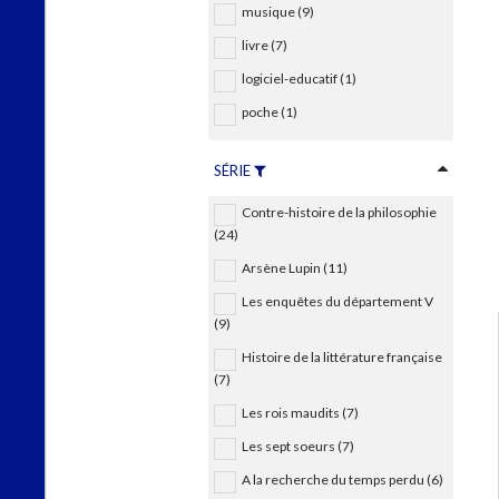
musique (9)
livre (7)
logiciel-educatif (1)
poche (1)
SÉRIE
Contre-histoire de la philosophie
(24)
Arsène Lupin (11)
Les enquêtes du département V
(9)
Histoire de la littérature française
(7)
Les rois maudits (7)
Les sept soeurs (7)
A la recherche du temps perdu (6)