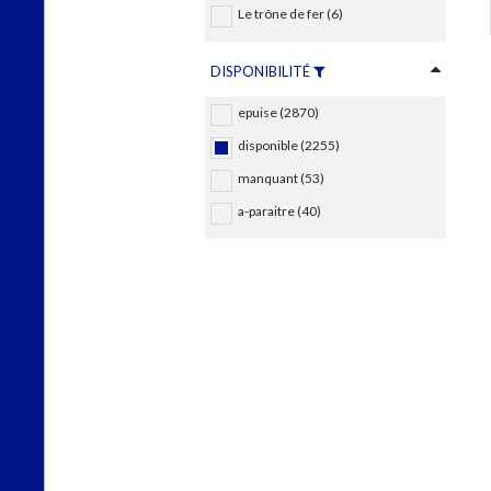
Le trône de fer (6)
DISPONIBILITÉ
epuise (2870)
disponible (2255)
manquant (53)
a-paraitre (40)