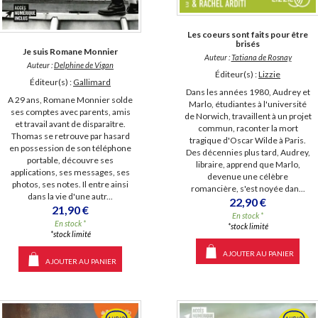
Les coeurs sont faits pour être
brisés
Je suis Romane Monnier
Auteur :
Tatiana de Rosnay
Auteur :
Delphine de Vigan
Éditeur(s) :
Lizzie
Éditeur(s) :
Gallimard
Dans les années 1980, Audrey et
A 29 ans, Romane Monnier solde
Marlo, étudiantes à l'université
ses comptes avec parents, amis
de Norwich, travaillent à un projet
et travail avant de disparaître.
commun, raconter la mort
Thomas se retrouve par hasard
tragique d'Oscar Wilde à Paris.
en possession de son téléphone
Des décennies plus tard, Audrey,
portable, découvre ses
libraire, apprend que Marlo,
applications, ses messages, ses
devenue une célèbre
photos, ses notes. Il entre ainsi
romancière, s'est noyée dan...
dans la vie d'une autr...
22,90 €
21,90 €
En stock *
En stock *
*stock limité
*stock limité
AJOUTER AU PANIER
AJOUTER AU PANIER