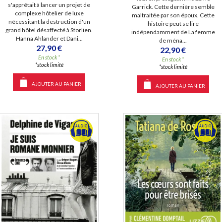
s'apprêtait à lancer un projet de
Garrick. Cette dernière semble
complexe hôtelier de luxe
maltraitée par son époux. Cette
nécessitant la destruction d'un
histoire peut se lire
grand hôtel désaffecté à Storlien.
indépendamment de La femme
Hanna Ahlander et Dani...
de ména...
27,90 €
22,90 €
En stock *
En stock *
*stock limité
*stock limité
AJOUTER AU PANIER
AJOUTER AU PANIER