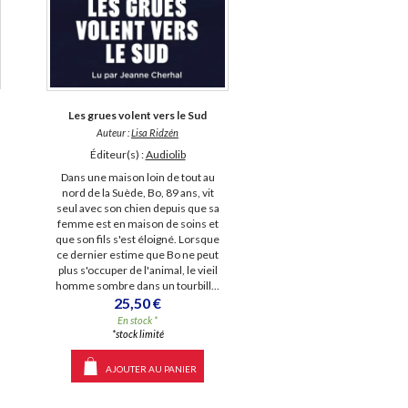
Les grues volent vers le Sud
Auteur :
Lisa Ridzén
Éditeur(s) :
Audiolib
Dans une maison loin de tout au
nord de la Suède, Bo, 89 ans, vit
seul avec son chien depuis que sa
femme est en maison de soins et
que son fils s'est éloigné. Lorsque
ce dernier estime que Bo ne peut
plus s'occuper de l'animal, le vieil
homme sombre dans un tourbill...
25,50 €
En stock *
*stock limité
AJOUTER AU PANIER