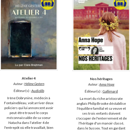
Atelier 4
Nos héritages
Auteur :
Hélène Gestern
Auteur :
Anna Hope
Éditeur(s) :
Audiolib
Éditeur(s) :
Gallimard
Irène Dobrynine, médecin à
La mort du riche aristocrate
Fontainebleau, voit arriver deux
anglais Philip Brooke déstabilise
policiers qui lui annoncent avoir
l'équilibre familial et sa veuve et
peut-être trouvé le corps
ses trois enfants doivent
méconnaissable de sa soeur
s'occuper de l'enterrement et de
Natacha dans l'atelier 4 de
l'héritage d'un manoir classé,
l'entrepôt où elle travaillait, bien
dans le Sussex. Tout en gardant