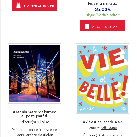
les sentiments a...
AJOUTER AU PANIER
35,00 €
Disponible chez l'éditeur
AJOUTER AU PANIER
Antonin Katre : de l'urbex
au post-graffiti
Éditeur(s) :
El Viso
La vie est belle ! : de A à Z !
Auteur :
Félix Toqué
Présentation de l'oeuvre de
Katre, artiste plasticien
Éditeur(s) :
Alternatives