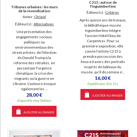
C215 : autour de
l'Inguimbertine
Tribunes urbaines : les murs
de la revendication
Éditeur(s) :
Critères
Auteur :
Chrixcel
Après quinze ans de travaux,
Éditeur(s) :
Alternatives
la bibliothèque-musée
Inguimbertine intègre
Une présentation des
l'ancien Hôtel Dieu de
engagements sociaux,
Carpentras. Pour sa
politiques ou
première exposition, elle
environnementaux des
convie l'artiste C215 à
street artistes, de l'élection
prendre possession des
de Donald Trump à la
lieux à travers des portraits
réforme des retraites, en
inspirés de tableaux du
passant par l'urgence
musée, qu'il dissémine é...
climatique, la crise des
16,00 €
migrants ou la guerre en
Ukraine. L'auteure évoque
Expédié sous 10 à 15 j.
également les ...
28,00 €
AJOUTER AU PANIER
Disponible chez l'éditeur
AJOUTER AU PANIER