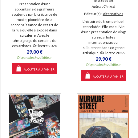
le street art
Présentation d'une
Auteur :
Chrixcel
soixantaine de graffeurs
Éditeur(s) :
Alternatives
soutenus par la créatrice de
mode, pionnière de la
L'histoire du trompe-l'oeil
reconnaissance de cet art de
est relatée. Elle est suivie
la rue qu'elle a exposé dans
d'une présentation de vingt
sa galerie. Avec le
street artistes
témoignage de certains de
internationaux qui
ces artistes. ©Electre 2026
s'illustrent dans ce genre
29,00 €
artistique. ©Electre 2026
Disponible chez l'éditeur
29,90 €
Disponible chez l'éditeur
AJOUTER AU PANIER
AJOUTER AU PANIER