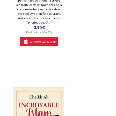
pendant les ablutions, la prière
ainsi que certains moments de la
vie comme le réveil ou le retour
chez soi. Avec, en fin d'ouvrage,
un tableau de correspondance
phonétique. ©...
3,90 €
Expédié sous 10 à 15 j.
AJOUTER AU PANIER