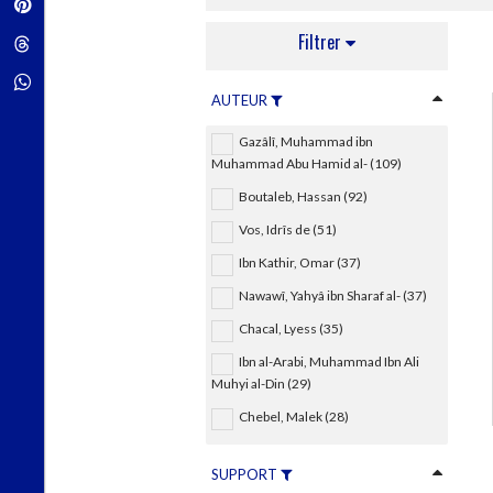
Pinterest
Techniques de construction
SCIENCE FICTION ET FANTASY
Vie familiale
Disciplines paramédicales
Matériaux de l’architecture
Filtrer
Littérature SF et Fantasy
Threads
Ouvrages Généraux
Urbanisme
SOCIOLOGIE
Sociologie générale
Whatsapp
AUTEUR
Travail social
Santé et société
Gazâlî, Muhammad ibn
ETHNOLOGIE
Muhammad Abu Hamid al- (109)
Anthropologie
Boutaleb, Hassan (92)
Ethnologie par pays
Vos, Idrîs de (51)
Ibn Kathir, Omar (37)
Nawawî, Yahyâ ibn Sharaf al- (37)
Chacal, Lyess (35)
Ibn al-Arabi, Muhammad Ibn Ali
Muhyi al-Din (29)
Chebel, Malek (28)
SUPPORT