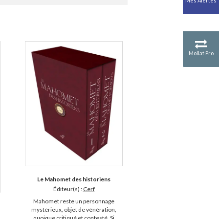
Mes Alertes
Antiquité
Mythologies
GÉOGRAPHIE
Géographie - Démographie -
Territoire
Mollat Pro
CULTURE SCIENTIFIQUE
Essais scientifique
Astronomie
Le Mahomet des historiens
Éditeur(s) :
Cerf
Mahomet reste un personnage
mystérieux, objet de vénération,
quoique critiqué et contesté. Si