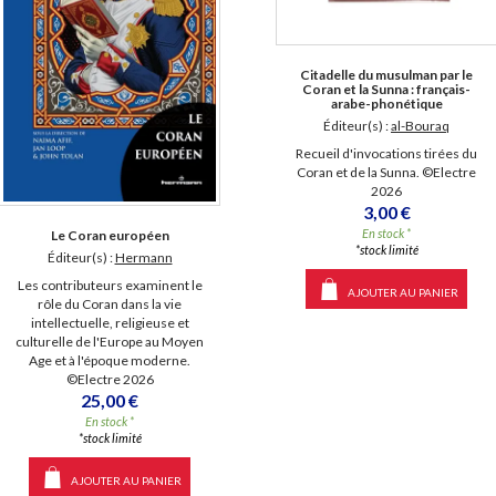
Citadelle du musulman par le
Coran et la Sunna : français-
arabe-phonétique
Éditeur(s) :
al-Bouraq
Recueil d'invocations tirées du
Coran et de la Sunna. ©Electre
2026
3,00 €
En stock *
Le Coran européen
*stock limité
Éditeur(s) :
Hermann
Les contributeurs examinent le
AJOUTER AU PANIER
rôle du Coran dans la vie
intellectuelle, religieuse et
culturelle de l'Europe au Moyen
Age et à l'époque moderne.
©Electre 2026
25,00 €
En stock *
*stock limité
AJOUTER AU PANIER