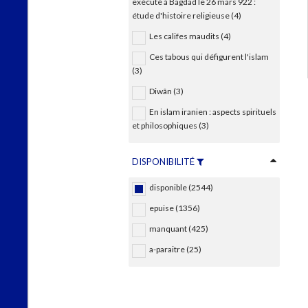
exécuté à Bagdad le 26 mars 922 :
étude d'histoire religieuse (4)
Les califes maudits (4)
Ces tabous qui défigurent l'islam
(3)
Diwân (3)
En islam iranien : aspects spirituels
et philosophiques (3)
DISPONIBILITÉ
disponible (2544)
epuise (1356)
manquant (425)
a-paraitre (25)