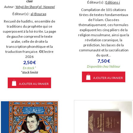
clair
Éditeur(s) :
Editions i
Auteur :
Yahyâ ibn Sharaf al- Nawawî
Compilation de 101 citations
Éditeur(s) :
al-Bouraq
tirées de textes fondamentaux
de l'islam. Classées
Recueil de hadiths, ensemble de
thématiquement, ces formules
traditions du prophète qui se
expliquent les cinq piliers de la
superposent à la loi écrite. La page
religion musulmane, ainsi que la
de gauche comprend le texte
révélation coranique, la
arabe, celle de droite la
prédiction, les bases de la
transcription phonétique et la
communauté et la sacralisation
traduction française. ©Electre
du quot...
2026
7,50 €
2,50 €
Disponible chez l'éditeur
En stock *
*stock limité
AJOUTER AU PANIER
AJOUTER AU PANIER