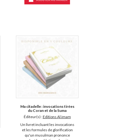
Ma citadelle : invocations tirées
du Coran et de la Suma
Éditeur(s) :
Editions Al imam
Un livret incluant les invocations
et les formules de glorification
qu'un musulman prononce