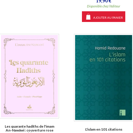
19,90 €
Disponible chez l'éditeur
AJOUTER AU PANIER
Les quarante hadiths de l'imam
L'islam en 101 citations
An-Nawâwi : couverture rose