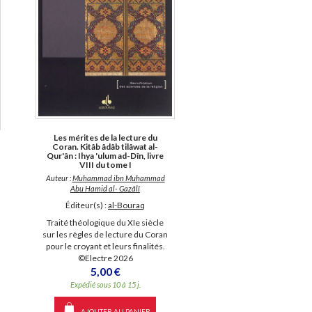
Les mérites de la lecture du
Coran. Kitâb âdâb tilâwat al-
Qur'ân : Ihya 'ulum ad-Dîn, livre
VIII du tome I
Auteur :
Muhammad ibn Muhammad
Abu Hamid al- Gazâlî
Éditeur(s) :
al-Bouraq
Traité théologique du XIe siècle
sur les règles de lecture du Coran
pour le croyant et leurs finalités.
©Electre 2026
5,00 €
Expédié sous 10 à 15 j.
AJOUTER AU PANIER