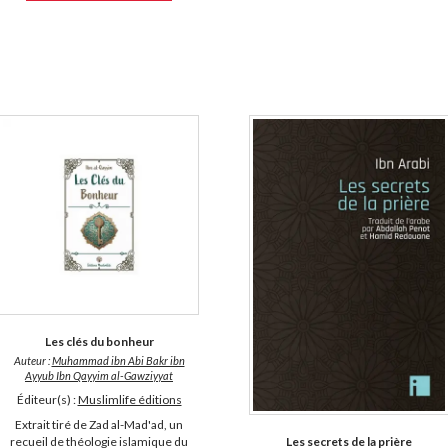
Les clés du bonheur
Auteur :
Muhammad ibn Abi Bakr ibn
Ayyub Ibn Qayyim al-Gawziyyat
Éditeur(s) :
Muslimlife éditions
Extrait tiré de Zad al-Mad'ad, un
Les secrets de la prière
recueil de théologie islamique du