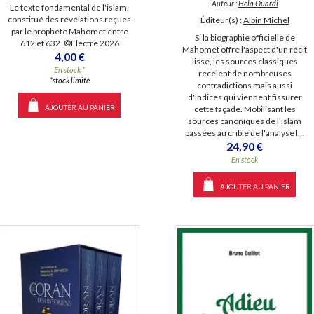
Auteur :
Hela Ouardi
Le texte fondamental de l'islam,
constitué des révélations reçues
Éditeur(s) :
Albin Michel
par le prophète Mahomet entre
Si la biographie officielle de
612 et 632. ©Electre 2026
Mahomet offre l'aspect d'un récit
4,00 €
lisse, les sources classiques
En stock *
recèlent de nombreuses
*stock limité
contradictions mais aussi
d'indices qui viennent fissurer
AJOUTER AU PANIER
cette façade. Mobilisant les
sources canoniques de l'islam
passées au crible de l'analyse l...
24,90 €
En stock
AJOUTER AU PANIER