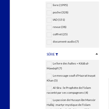
livre (1995)
poche (328)
IAD (151)
revue (38)
coffret (25)
document-audio (7)
SÉRIE
Le livre des haltes = Kitâb al-
Mawâqif (7)
Le message soufi d'Hazrat Inayat
Khan (5)
Al-Sîra : le Prophète de l'islam
raconté par ses compagnons (4)
La passion de Husayn ibn Mansûr
Hallâj : martyr mystique de l'islam