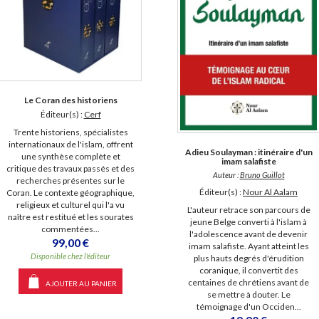
Le Coran des historiens
Éditeur(s) :
Cerf
Trente historiens, spécialistes
internationaux de l'islam, offrent
Adieu Soulayman : itinéraire d'un
une synthèse complète et
imam salafiste
critique des travaux passés et des
Auteur :
Bruno Guillot
recherches présentes sur le
Éditeur(s) :
Nour Al Aalam
Coran. Le contexte géographique,
religieux et culturel qui l'a vu
L'auteur retrace son parcours de
naître est restitué et les sourates
jeune Belge converti à l'islam à
commentées...
l'adolescence avant de devenir
99,00 €
imam salafiste. Ayant atteint les
Disponible chez l'éditeur
plus hauts degrés d'érudition
coranique, il convertit des
centaines de chrétiens avant de
AJOUTER AU PANIER
se mettre à douter. Le
témoignage d'un Occiden...