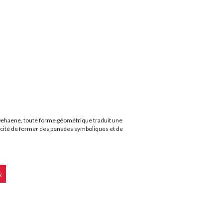
. Dehaene, toute forme géométrique traduit une
pacité de former des pensées symboliques et de
R