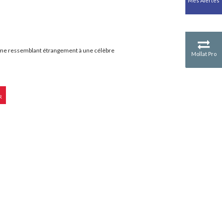
Mes Alertes
Antiquité
Mythologies
GÉOGRAPHIE
Géographie - Démographie -
Territoire
me ressemblant étrangement à une célèbre
Mollat Pro
CULTURE SCIENTIFIQUE
Essais scientifique
Astronomie
R