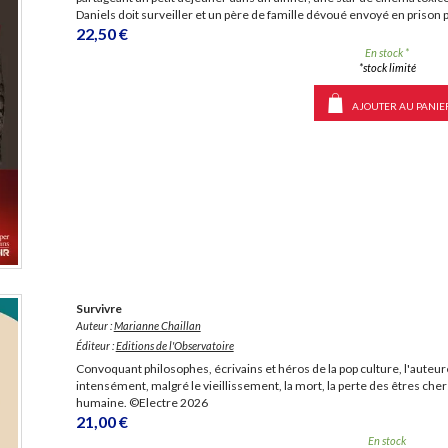
Daniels doit surveiller et un père de famille dévoué envoyé en prison 
22,50 €
En stock *
*stock limité
AJOUTER AU PANIE
Survivre
Auteur :
Marianne Chaillan
Éditeur :
Editions de l'Observatoire
Convoquant philosophes, écrivains et héros de la pop culture, l'auteu
intensément, malgré le vieillissement, la mort, la perte des êtres chers 
humaine. ©Electre 2026
21,00 €
En stock