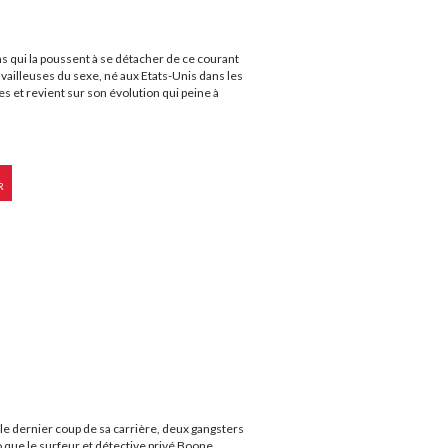
s qui la poussent à se détacher de ce courant
availleuses du sexe, né aux Etats-Unis dans les
s et revient sur son évolution qui peine à
R
le dernier coup de sa carrière, deux gangsters
 que le surfeur et détective privé Boone