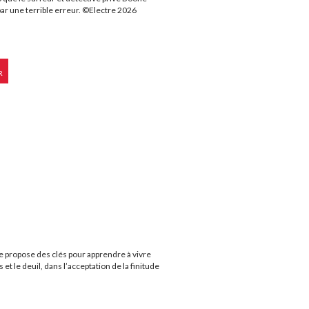
par une terrible erreur. ©Electre 2026
R
re propose des clés pour apprendre à vivre
et le deuil, dans l’acceptation de la finitude