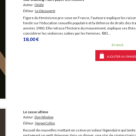
Auteur :
Ovidie
Éditeur :
La Découverte
Figure du féminisme pro-sexe en France, l'auteure explique les raison
fondé sur l'éducation sexuelle populaire et la défense de droits des tr
années 1980. Elle retrace l'histoire du mouvement, explique ses thèse
considérer les violences subies par les femmes. ©El...
18,00 €
En stock
AJOUTER AU PANIE
Le casse ultime
Auteur :
Don Winslow
Éditeur :
HarperCollins
Recueil de nouvelles mettant en scène un voleur légendaire qui tente 
partageant un petit déjeuner dans un dinner, une star de cinéma toxico