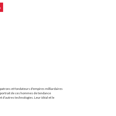
R
 patrons et fondateurs d'empires milliardaires
le portrait de ces hommes de tendance
 d'autres technologies. Leur idéal et le