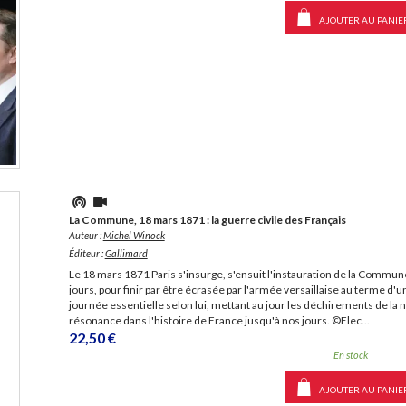
AJOUTER AU PANIE
La Commune, 18 mars 1871 : la guerre civile des Français
Auteur :
Michel Winock
Éditeur :
Gallimard
Le 18 mars 1871 Paris s'insurge, s'ensuit l'instauration de la Commu
jours, pour finir par être écrasée par l'armée versaillaise au terme d'
journée essentielle selon lui, mettant au jour les déchirements de la 
résonance dans l'histoire de France jusqu'à nos jours. ©Elec...
22,50 €
En stock
AJOUTER AU PANIE