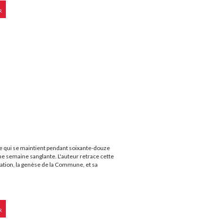
R
ne qui se maintient pendant soixante-douze
une semaine sanglante. L'auteur retrace cette
nation, la genèse de la Commune, et sa
R