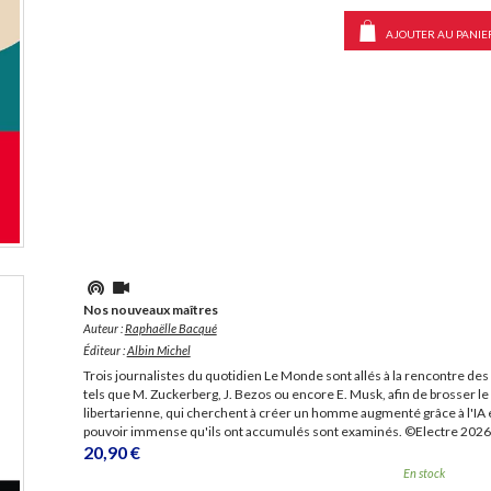
AJOUTER AU PANIE
Nos nouveaux maîtres
Auteur :
Raphaëlle Bacqué
Éditeur :
Albin Michel
Trois journalistes du quotidien Le Monde sont allés à la rencontre des
tels que M. Zuckerberg, J. Bezos ou encore E. Musk, afin de brosser 
libertarienne, qui cherchent à créer un homme augmenté grâce à l'IA et
pouvoir immense qu'ils ont accumulés sont examinés. ©Electre 2026
20,90 €
En stock