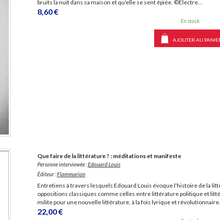
bruits la nuit dans sa maison et qu'elle se sent épiée. ©Electre...
8,60 €
En stock
AJOUTER AU PANIE
Que faire de la littérature ? : méditations et manifeste
Personne interviewée :
Edouard Louis
Éditeur :
Flammarion
Entretiens à travers lesquels Edouard Louis évoque l'histoire de la li
oppositions classiques comme celles entre littérature politique et litté
milite pour une nouvelle littérature, à la fois lyrique et révolutionnai
22,00 €