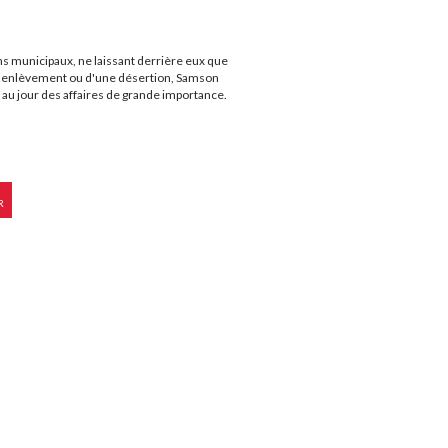
ns municipaux, ne laissant derrière eux que
'un enlèvement ou d'une désertion, Samson
met au jour des affaires de grande importance.
R