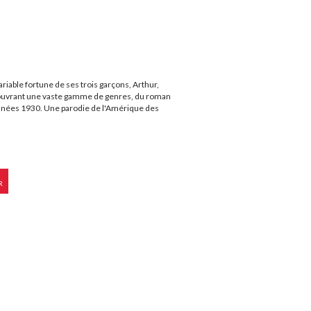
ariable fortune de ses trois garçons, Arthur,
ouvrant une vaste gamme de genres, du roman
années 1930. Une parodie de l'Amérique des
R