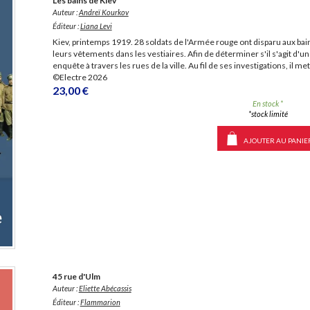
Les bains de Kiev
Auteur :
Andreï Kourkov
Éditeur :
Liana Levi
Kiev, printemps 1919. 28 soldats de l'Armée rouge ont disparu aux bai
leurs vêtements dans les vestiaires. Afin de déterminer s'il s'agit d
enquête à travers les rues de la ville. Au fil de ses investigations, il 
©Electre 2026
23,00 €
En stock *
*stock limité
AJOUTER AU PANIE
45 rue d'Ulm
Auteur :
Eliette Abécassis
Éditeur :
Flammarion