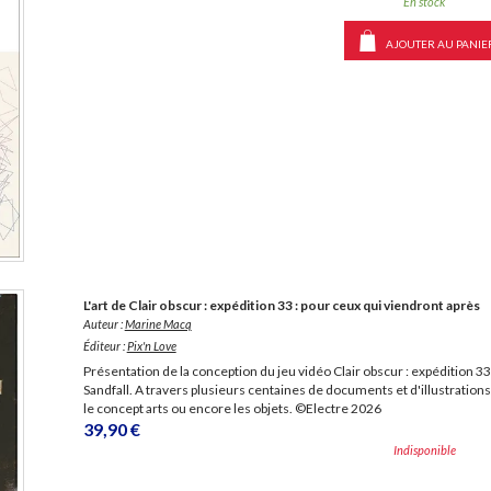
En stock
AJOUTER AU PANIE
L'art de Clair obscur : expédition 33 : pour ceux qui viendront après
Auteur :
Marine Macq
Éditeur :
Pix'n Love
Présentation de la conception du jeu vidéo Clair obscur : expédition 3
Sandfall. A travers plusieurs centaines de documents et d'illustration
le concept arts ou encore les objets. ©Electre 2026
39,90 €
Indisponible