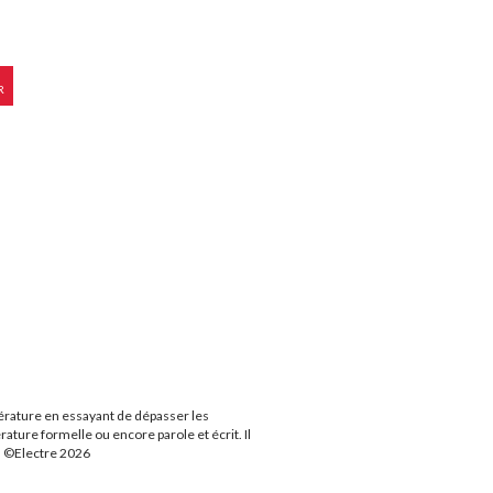
R
ttérature en essayant de dépasser les
rature formelle ou encore parole et écrit. Il
re. ©Electre 2026