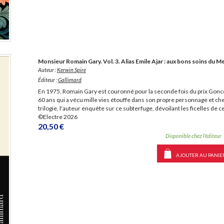
Monsieur Romain Gary. Vol. 3. Alias Emile Ajar : aux bons soins du M
Auteur :
Kerwin Spire
Éditeur :
Gallimard
En 1975, Romain Gary est couronné pour la seconde fois du prix Gonc
60 ans qui a vécu mille vies étouffe dans son propre personnage et che
trilogie, l'auteur enquête sur ce subterfuge, dévoilant les ficelles de ce
©Electre 2026
20,50 €
Disponible chez l'éditeur
AJOUTER AU PANIE