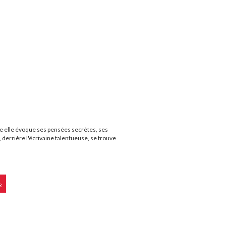
e elle évoque ses pensées secrètes, ses
 derrière l'écrivaine talentueuse, se trouve
R