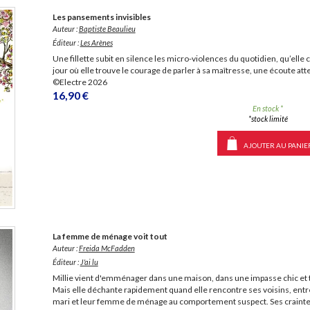
LITTÉRATURE DE VOYAGE
Dictionnaires Français
Histoire moderne
Relations et politiques
Les pansements invisibles
internationales
Dictionnaires Bilingues
Récits des voyageurs et des
Histoire contemporaine
Auteur :
Baptiste Beaulieu
explorateurs
Sécurité nationale - Défense
Langues universitaires -
BIOGRAPHIES HISTORIQUES
Éditeur :
Les Arènes
Dictionnaires et méthodes
ECOLOGIE - ENVIRONNEMENT
Biographies historiques
Une fillette subit en silence les micro-violences du quotidien, qu’ell
Méthodes Langues Grand public
jour où elle trouve le courage de parler à sa maîtresse, une écoute at
Ecologie
Français langues étrangères
HISTOIRE - GÉNÉRALITÉS
©Electre 2026
16,90 €
Historiographie
En stock *
Etudes historiques
*stock limité
Généalogie - Héraldique
Franc-maçonnerie
AJOUTER AU PANIE
CHARGEMENT...
La femme de ménage voit tout
Auteur :
Freida McFadden
Éditeur :
J'ai lu
Millie vient d'emménager dans une maison, dans une impasse chic et t
Mais elle déchante rapidement quand elle rencontre ses voisins, entre
mari et leur femme de ménage au comportement suspect. Ses crainte