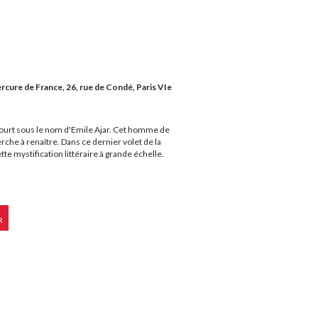
ercure de France, 26, rue de Condé, Paris VIe
ourt sous le nom d'Emile Ajar. Cet homme de
rche à renaître. Dans ce dernier volet de la
tte mystification littéraire à grande échelle.
R