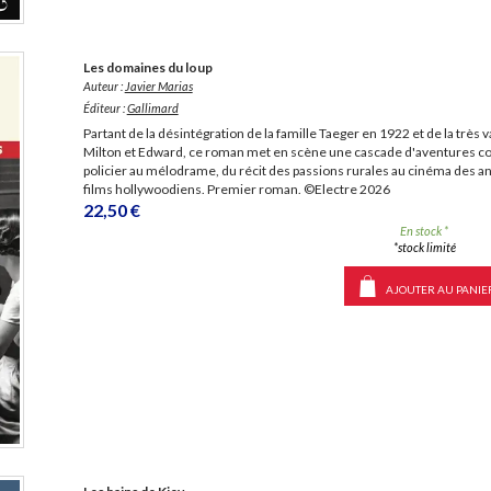
Les domaines du loup
Auteur :
Javier Marias
Éditeur :
Gallimard
Partant de la désintégration de la famille Taeger en 1922 et de la très v
Milton et Edward, ce roman met en scène une cascade d'aventures c
policier au mélodrame, du récit des passions rurales au cinéma des 
films hollywoodiens. Premier roman. ©Electre 2026
22,50 €
En stock *
*stock limité
AJOUTER AU PANIE