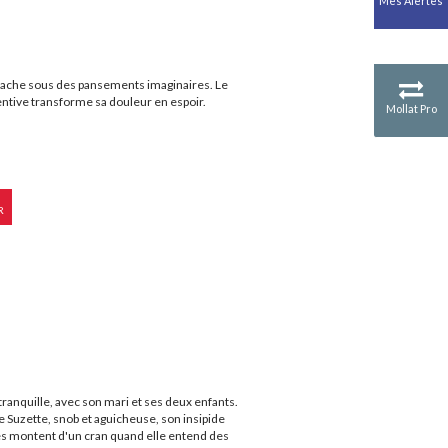
Mes Alertes
Antiquité
Mythologies
GÉOGRAPHIE
Géographie - Démographie -
e cache sous des pansements imaginaires. Le
Territoire
tentive transforme sa douleur en espoir.
Mollat Pro
CULTURE SCIENTIFIQUE
Essais scientifique
Astronomie
R
ranquille, avec son mari et ses deux enfants.
 Suzette, snob et aguicheuse, son insipide
s montent d'un cran quand elle entend des