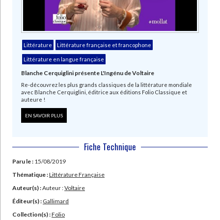
Littérature
Littérature française et francophone
Littérature en langue française
Blanche Cerquiglini présente L'Ingénu de Voltaire
Re-découvrez les plus grands classiques de la littérature mondiale
avec Blanche Cerquiglini, éditrice aux éditions Folio Classique et
auteure !
EN SAVOIR PLUS
Fiche Technique
Paru le :
15/08/2019
Thématique :
Littérature Française
Auteur(s) :
Auteur :
Voltaire
Éditeur(s) :
Gallimard
Collection(s) :
Folio