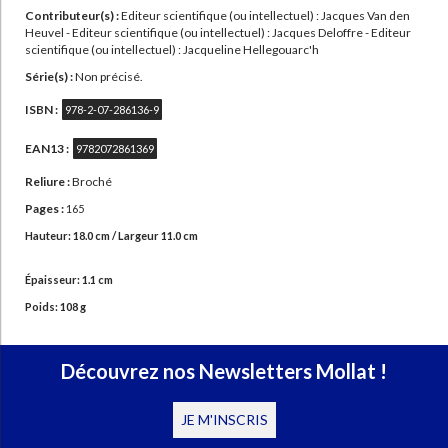
Contributeur(s) :
Editeur scientifique (ou intellectuel) : Jacques Van den
Heuvel - Editeur scientifique (ou intellectuel) : Jacques Deloffre - Editeur
scientifique (ou intellectuel) : Jacqueline Hellegouarc'h
Série(s) :
Non précisé.
ISBN :
978-2-07-286136-9
EAN13 :
9782072861369
Reliure :
Broché
Pages :
165
Hauteur: 18.0 cm / Largeur 11.0 cm
Épaisseur: 1.1 cm
Poids: 108 g
Découvrez nos Newsletters Mollat !
JE M'INSCRIS