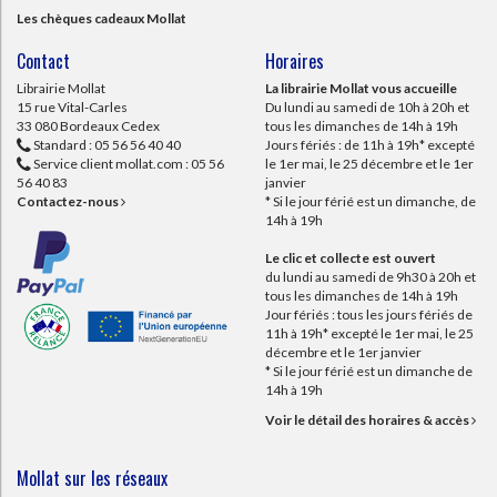
Les chèques cadeaux Mollat
Contact
Horaires
Librairie Mollat
La librairie Mollat vous accueille
15 rue Vital-Carles
Du lundi au samedi de 10h à 20h et
33 080 Bordeaux Cedex
tous les dimanches de 14h à 19h
Standard :
05 56 56 40 40
Jours fériés : de 11h à 19h* excepté
Service client mollat.com :
05 56
le 1er mai, le 25 décembre et le 1er
56 40 83
janvier
Contactez-nous
* Si le jour férié est un dimanche, de
14h à 19h
Le clic et collecte est ouvert
du lundi au samedi de 9h30 à 20h et
tous les dimanches de 14h à 19h
Jour fériés : tous les jours fériés de
11h à 19h* excepté le 1er mai, le 25
décembre et le 1er janvier
* Si le jour férié est un dimanche de
14h à 19h
Voir le détail des horaires & accès
Mollat sur les réseaux