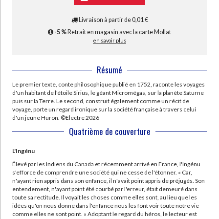
Livraison à partir de 0,01 €
-5 %
Retrait en magasin avec la carte Mollat
en savoir plus
Résumé
Le premier texte, conte philosophique publié en 1752, raconte les voyages
d'un habitant de l'étoile Sirius, le géant Micromégas, sur la planète Saturne
puis sur la Terre. Le second, construit également comme un récit de
voyage, porte un regard ironique sur la société française à travers celui
d'un jeune Huron. ©Electre 2026
Quatrième de couverture
L'Ingénu
Élevé par les Indiens du Canada et récemment arrivé en France, l'Ingénu
s'efforce de comprendre une société qui ne cesse de l'étonner. « Car,
n'ayant rien appris dans son enfance, il n'avait point appris de préjugés. Son
entendement, n'ayant point été courbé par l'erreur, était demeuré dans
toute sa rectitude. Il voyait les choses comme elles sont, au lieu que les
idées qu'on nous donne dans l'enfance nous les font voir toute notre vie
comme elles ne sont point. » Adoptant le regard du héros, le lecteur est