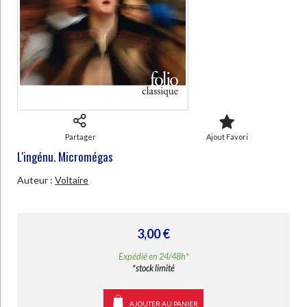
Ecologie - Environnement
Danse
Religions - Spiritualités
Bibliothèque de la Pléiade
Critique et histoire littéraire
Histoire de France
Biographies historiques
Classiques scolaires
Littérature ancienne et médiévale
Histoire - Généralités
Histoire des pays
Littérature de voyage
Audio - Livres lus
Histoire ancienne
Géographie
CHARGEMENT...
Littérature en version originale
Humour
Culture scientifique
Partager
Ajout Favori
L'ingénu. Micromégas
Auteur :
Voltaire
3,00 €
Expédié en 24/48h*
*stock limité
AJOUTER AU PANIER