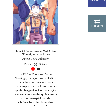
Mes Alertes
Antiquité
Mythologies
GÉOGRAPHIE
Géographie - Démographie -
Territoire
Mollat Pro
CULTURE SCIENTIFIQUE
Essais scientifique
Astronomie
Ana & l'Entremonde. Vol. 1. Par
l'Ouest, vers les Indes
Auteur :
Marc Dubuisson
Éditeur(s) :
Glénat
1492, îles Canaries. Ana et
Domingo, deux jeunes orphelins,
ravitaillent les navires qui font
halte au port de Las Palmas. Alors
qu'ils chargent le Santa Maria, ils
se retrouvent embarqués dans la
fameuse expédition de
Christophe Colomb vers les