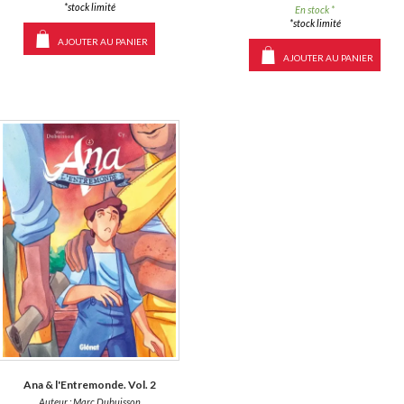
*stock limité
En stock *
*stock limité
AJOUTER AU PANIER
AJOUTER AU PANIER
Ana & l'Entremonde. Vol. 2
Auteur :
Marc Dubuisson