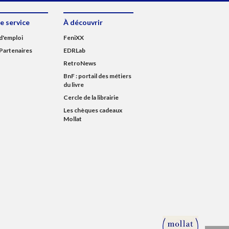
e service
À découvrir
d'emploi
FeniXX
Partenaires
EDRLab
RetroNews
BnF : portail des métiers
du livre
Cercle de la librairie
Les chèques cadeaux
Mollat