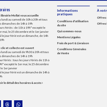
oraires
Informations
À votr
pratiques
 librairie Mollat vous accueille
Offres 
 lundi au samedi de 10h à 20h et tous
Conditions d'utilisation
es dimanches de 14h à 19h
Offres 
du site
urs fériés : de 11h à 19h* excepté le
Qui sommes-nous
r mai, le 25 décembre et le 1er janvier
Si le jour férié est un dimanche, de 14h
Mentions Légales
 19h
Frais de port & Livraison
 clic et collecte est ouvert
Conditions Générales
 lundi au samedi de 9h30 à 20h et tous
de Vente
es dimanches de 14h à 19h
ur fériés : tous les jours fériés de 11h à
9h* excepté le 1er mai, le 25 décembre
 le 1er janvier
Si le jour férié est un dimanche de 14h à
9h
ir le détail des horaires & accès