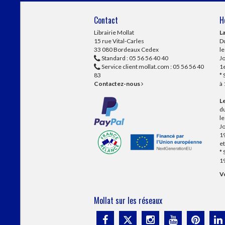
Contact
H
Librairie Mollat
La
15 rue Vital-Carles
Du
33 080 Bordeaux Cedex
l
Standard :
05 56 56 40 40
Jo
Service client mollat.com :
05 56 56 40
1e
83
* 
Contactez-nous
à
Le
du
l
Jo
1
et
* 
1
Vo
Mollat sur les réseaux