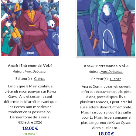
LITTÉRATURE DE VOYAGE
Dictionnaires Français
Histoire moderne
Relations et politiques
internationales
Dictionnaires Bilingues
Récits des voyageurs et des
Histoire contemporaine
explorateurs
Sécurité nationale - Défense
Langues universitaires -
BIOGRAPHIES HISTORIQUES
Dictionnaires et méthodes
ECOLOGIE - ENVIRONNEMENT
Biographies historiques
Méthodes Langues Grand public
Ecologie
Français langues étrangères
HISTOIRE - GÉNÉRALITÉS
Historiographie
Etudes historiques
Généalogie - Héraldique
Franc-maçonnerie
Ana & l'Entremonde. Vol. 4
Ana & l'Entremonde. Vol. 3
Auteur :
Marc Dubuisson
Auteur :
Marc Dubuisson
Éditeur(s) :
Glénat
Éditeur(s) :
Glénat
Tandis que la Main continue
Ana et Domingo se retrouvent
d'étendre son pouvoir sur Kawa
enfin et découvrent que le père
Qawa, Ana et ses amis sont
d'Ana, porté disparu il y a
déterminés à l'arrêter avant que
plusieurs années, a peut-être lui
les Portes-aux-mondes ne
aussi atterri dans l'Entremonde.
tombent en sa possession.
Mais il se pourrait qu'il travaille
Dernier tome de la série.
pour La Main, le personnage le
©Electre 2026
plus dangereux de Kawa Qawa.
18,00 €
Alors que les m...
18,00 €
En stock *