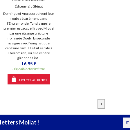
Éditeur(s) :
Glénat
Domingo et Ana poursuivent leur
route séparément dans
l'Entremonde. Tandis que le
premier est accueilli avec Miguel
par une étrange créature
nommée Doebi, la seconde
navigue avec l'énigmatique
capitaine Sam. Elle fait escale à
Thoromann, où elle espère
glaner des inf...
16,95 €
Disponible chez l'éditeur
AJOUTER AU PANIER
1
etters Mollat !
JE